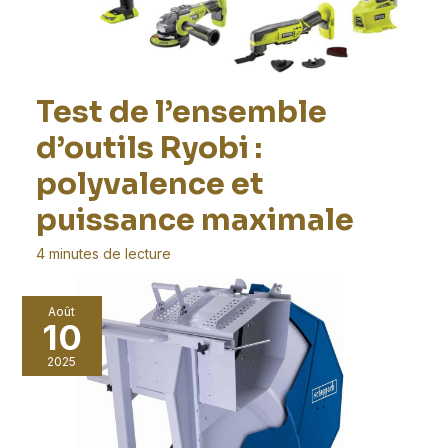
Test de l’ensemble
d’outils Ryobi :
polyvalence et
puissance maximale
4 minutes de lecture
Dans le cadre de vos projets de bricolage, trouver des
Août
outils polyvalents et de qualité est
10
2025