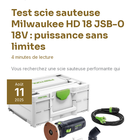
Test scie sauteuse
Milwaukee HD 18 JSB-0
18V : puissance sans
limites
4 minutes de lecture
Vous recherchez une scie sauteuse performante qui
répond à vos exigences professionnelles ? La scie
Août
sauteuse
11
2025