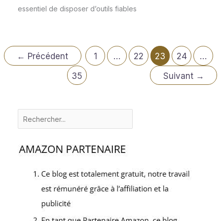
essentiel de disposer d’outils fiables
←
Précédent
1
…
22
23
24
…
35
Suivant
→