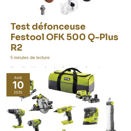
Test défonceuse
Festool OFK 500 Q-Plus
R2
5 minutes de lecture
Vous êtes à la recherche d’un outil performant pour
réaliser des finitions impeccables sur vos ouvrages
Août
10
2025