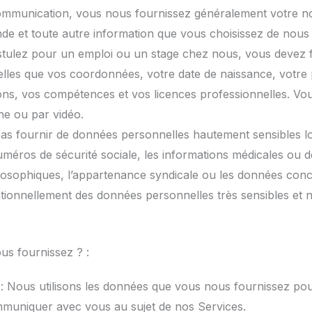
ommunication, vous nous fournissez généralement votre no
nde et toute autre information que vous choisissez de nous 
stulez pour un emploi ou un stage chez nous, vous devez fo
lles que vos coordonnées, votre date de naissance, votre 
tions, vos compétences et vos licences professionnelles. V
ne ou par vidéo.
pas fournir de données personnelles hautement sensibles lo
ros de sécurité sociale, les informations médicales ou de s
ilosophiques, l’appartenance syndicale ou les données conce
tionnellement des données personnelles très sensibles et n
s fournissez ? :
s : Nous utilisons les données que vous nous fournissez pou
mmuniquer avec vous au sujet de nos Services.