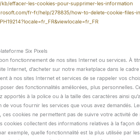
fr/kb/effacer-les-cookies-pour-supprimer-les-information
crosoft.com/fr-fr/help/278835/how-to-delete-cookie-files-in
b/PH19214?locale=fr_FR&viewlocale=fr_FR
lateforme Six Pixels
u bon fonctionnement de nos sites Internet ou services. À t
ite Internet, d’acheter sur notre marketplace dans le cadre
nt à nos sites Internet et services de se rappeler vos choix
poser des fonctionnalités améliorées, plus personnelles. Ce
pportés à la police ou à la taille des caractères ainsi qu
fin de vous fournir les services que vous avez demandés. Le
es cookies ne permettent pas de suivre votre activité de na
cookies collectent des informations relatives à la façon dont 
ar exemple, quelle fonctionnalité est la plus utilisée par le