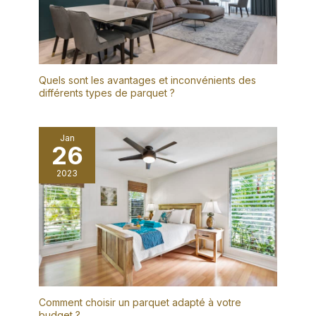
et l'assemblage, les
gants Unigloves Nitrex
290G offrent souplesse
et dextérité ainsi qu'une
protection fiable contre
Quels sont les avantages et inconvénients des
l'abrasion et les
différents types de parquet ?
déchirures. RÉSISTANCE
À L'ABRASION : les gants
de manutention générale
Jan
Nitrex 290G permettent
26
une dextérité et une
résistance à l'abrasion
2023
sans entrave ; une
solution quotidienne pour
une sécurité accrue sur
le lieu de travail dans de
nombreux secteurs.
Comment choisir un parquet adapté à votre
budget ?