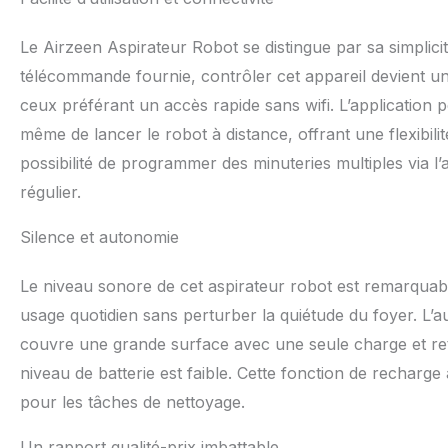
faciles, en seulemen
laveur*1 (avec rés
Le Airzeen Aspirateur Robot se distingue par sa simplicité d
roulante/batteries
pour serpillière*1
télécommande fournie, contrôler cet appareil devient un 
adhésif de 5 m*1,
ceux préférant un accès rapide sans wifi. L’application
de l'utilisateur*
même de lancer le robot à distance, offrant une flexibilit
possibilité de programmer des minuteries multiples via l’
régulier.
Silence et autonomie
Le niveau sonore de cet aspirateur robot est remarquab
usage quotidien sans perturber la quiétude du foyer. L’a
couvre une grande surface avec une seule charge et re
niveau de batterie est faible. Cette fonction de recharge
pour les tâches de nettoyage.
Un rapport qualité-prix imbattable