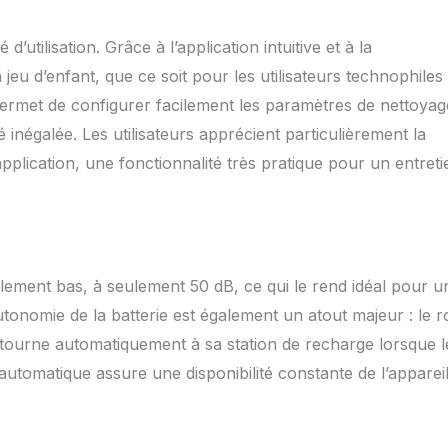
t 5 étapes. 💝 [𝗖𝗲 𝗾𝘂𝗲 𝘃𝗼𝘂𝘀 𝗼𝗯𝘁𝗲𝗻𝗲𝘇] robot aspirateur
ervoir 2 en 1, bac à poussière/filtre HEAP/brosse
’utilisation. Grâce à l’application intuitive et à la
), station de recharge*1, adaptateur*1, brosse latérale*2, support
 (serpillière incluse), bande de délimitation de 2 m*1, ruban
jeu d’enfant, que ce soit pour les utilisateurs technophiles
 télécommande*1 (piles incluses), lame de nettoyage*1, manuel
 permet de configurer facilement les paramètres de nettoyag
1, Guide de démarrage rapide et garantie de 24 mois sans souci.
é inégalée. Les utilisateurs apprécient particulièrement la
application, une fonctionnalité très pratique pour un entreti
lement bas, à seulement 50 dB, ce qui le rend idéal pour u
utonomie de la batterie est également un atout majeur : le r
tourne automatiquement à sa station de recharge lorsque l
 automatique assure une disponibilité constante de l’apparei