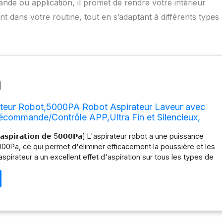
nde ou application, il promet de rendre votre intérieur
ment dans votre routine, tout en s’adaptant à différents types
ateur Robot,5000PA Robot Aspirateur Laveur avec
écommande/Contrôle APP,Ultra Fin et Silencieux,
matique,Adapté aux Poils d'animaux et aux Tapis
 𝗱'𝗮𝘀𝗽𝗶𝗿𝗮𝘁𝗶𝗼𝗻 𝗱𝗲 5𝟬𝟬𝟬𝗣𝗮] L'aspirateur robot a une puissance
000Pa, ce qui permet d'éliminer efficacement la poussière et les
spirateur a un excellent effet d'aspiration sur tous les types de
tels que les planchers en bois, les carreaux et les tapis. 🌊
 𝗻𝗲𝘁𝘁𝗼𝘆𝗮𝗴𝗲] L'aspirateur robot laveur est équipé d'un bac à
servoir d'eau 2 en 1. Il n'est pas nécessaire de changer le bac à
servoir d'eau à plusieurs reprises. Une fois installé, l'robot
pirer et passer la serpillière sur le sol à nettoyer en même
fficacement l'efficacité du nettoyage. 🤖 [É𝘃𝗶𝘁𝗲𝗺𝗲𝗻𝘁