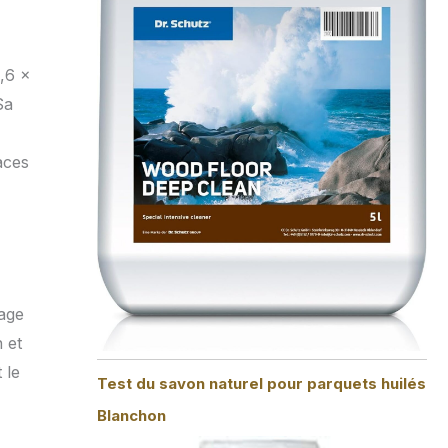
,6 x
Sa
aces
yage
n et
 le
Test du savon naturel pour parquets huilés
Blanchon