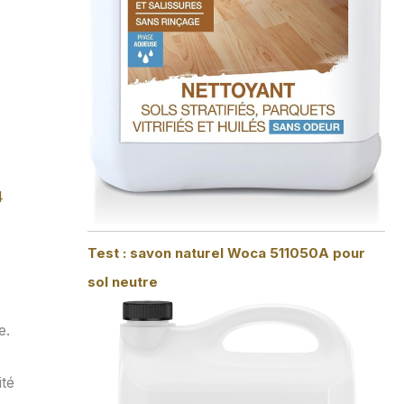
4
Test : savon naturel Woca 511050A pour
sol neutre
e.
ité