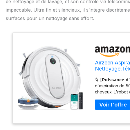
de nettoyage et de lavage, et son contrôle via télécomma
impeccable. Ultra fin et silencieux, il s’intègre discrète
surfaces pour un nettoyage sans effort.
Airzeen Aspir
Nettoyage,Tél
Recharge Auto
🌀 [𝗣𝘂𝗶𝘀𝘀𝗮𝗻𝗰𝗲
d'aspiration de 5
cheveux. L'robot a
matériaux de sol, 
[𝗙𝗼𝗻𝗰𝘁𝗶𝗼𝗻 𝗱
poussière avec ré
poussière et le ré
aspirateur peut as
temps, améliorant e