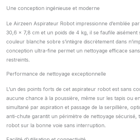
𝗶𝗻𝘁𝗲𝗹𝗹𝗶𝗴𝗲𝗻
Une conception ingénieuse et moderne
navigation gyrosc
manière flexible l
Le Airzeen Aspirateur Robot impressionne d’emblée par
itinéraires de net
couverture de netto
30,6 x 7,8 cm et un poids de 4 kg, il se faufile aisément 
aspirateur laveur
couleur blanche sobre s’intègre discrètement dans n’imp
Après la connexio
conception ultra-fine permet un nettoyage efficace san
ajuster la puissan
suite par le biais
restreints.
familles sans WIF
l'aspirateur robo
Performance de nettoyage exceptionnelle
charge le 5GHz). 🐕 
technologie avanc
L’un des points forts de cet aspirateur robot est sans co
augmente la puiss
poussières fines n
aucune chance à la poussière, même sur les tapis ou e
tapis à poils lon
simultané par aspiration et passage de la serpillière, opti
dans les fibres p
anti-chute garantit un périmètre de nettoyage sécurisé, t
cacher. 😴 [𝗖𝗼𝗻𝗰
bien moins que le 
robot sur la bonne voie sans interruption.
même la nuit ou l
poussière et du f
Facilité d’utilisation et connectivité