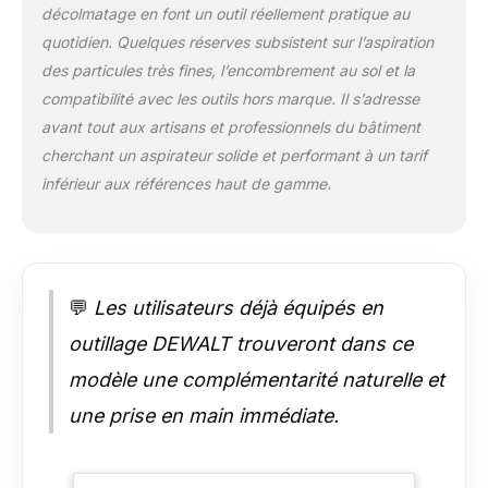
à poussière est inclus
décolmatage en font un outil réellement pratique au
Des articles qui
quotidien. Quelques réserves subsistent sur l’aspiration
correspondent
des particules très fines, l’encombrement au sol et la
totalement aux
normes de sécurité
compatibilité avec les outils hors marque. Il s’adresse
en vigueur : Nous
avant tout aux artisans et professionnels du bâtiment
prenons toutes les
cherchant un aspirateur solide et performant à un tarif
mesures nécessaires
inférieur aux références haut de gamme.
pour nous assurer
que tous les produits
DEWALT sont
fabriqués selon les
normes les plus
élevées et répondent
💬
Les utilisateurs déjà équipés en
à toutes les
outillage DEWALT trouveront dans ce
réglementations de
l'industrie Une
modèle une complémentarité naturelle et
excellente garantie
une prise en main immédiate.
atteignant les 3 ans
en fonction du
modèle : Chez
DEWALT, nous