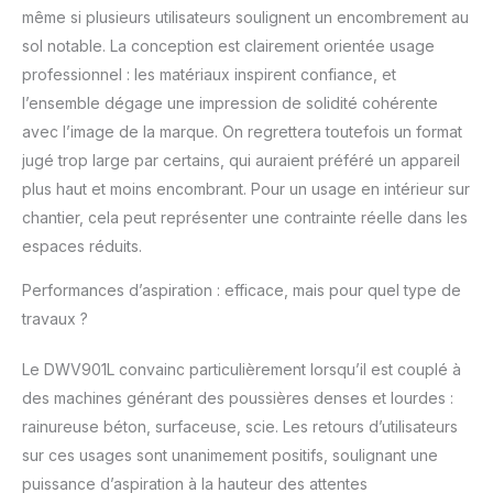
Son réservoir durable
même si plusieurs utilisateurs soulignent un encombrement au
convient pour les
sol notable. La conception est clairement orientée usage
travaux difficiles
professionnel : les matériaux inspirent confiance, et
Système innovant de
nettoyage à double
l’ensemble dégage une impression de solidité cohérente
filtre : Nettoyez vos
avec l’image de la marque. On regrettera toutefois un format
surfaces de fond en
jugé trop large par certains, qui auraient préféré un appareil
comble avec le
plus haut et moins encombrant. Pour un usage en intérieur sur
nettoyeur aspirant
chantier, cela peut représenter une contrainte réelle dans les
DEWALT. Le filtre se
nettoie
espaces réduits.
automatiquement
toutes les 15 secondes
Performances d’aspiration : efficace, mais pour quel type de
pour éviter
travaux ?
l'obstruction. Le sac à
poussière est inclus
Le DWV901L convainc particulièrement lorsqu’il est couplé à
Des articles qui
des machines générant des poussières denses et lourdes :
correspondent
totalement aux normes
rainureuse béton, surfaceuse, scie. Les retours d’utilisateurs
de sécurité en vigueur :
sur ces usages sont unanimement positifs, soulignant une
Nous prenons toutes
puissance d’aspiration à la hauteur des attentes