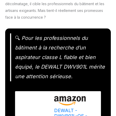
décolmatage, il cible les professionnels du bâtiment et les
artisans exigeants. Mais tient-il réellement ses promesses
face à la concurrence ?
🔍
Pour les professionnels du
bâtiment à la recherche d’un
aspirateur classe L fiable et bien
équipé, le DEWALT DWV901L mérite
une attention sérieuse.
DEWALT -
DWV901L-QS -