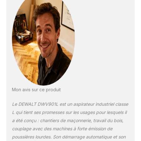
professionnelle est
idéal pour l'eau, la
poussière ainsi que
pour les particules
fines. Il offre une
aspiration constante.
Son réservoir durable
convient pour les
travaux difficiles
Système innovant de
nettoyage à double
filtre : Nettoyez vos
surfaces de fond en
comble avec le
Mon avis sur ce produit
nettoyeur aspirant
DEWALT. Le filtre se
Le DEWALT DWV901L est un aspirateur industriel classe
nettoie
L qui tient ses promesses sur les usages pour lesquels il
automatiquement
a été conçu : chantiers de maçonnerie, travail du bois,
toutes les 15
secondes pour éviter
couplage avec des machines à forte émission de
l'obstruction. Le sac
poussières lourdes. Son démarrage automatique et son