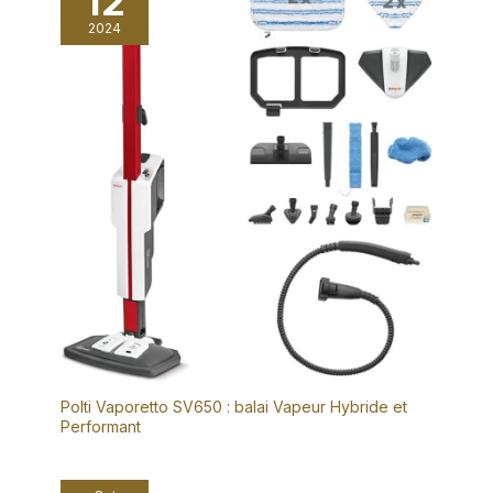
12
la famille. Son niveau sonore
inférieur à 80 dB(A) garantit un
2024
nettoyage silencieux sans
nuisance, parfait pour un
usage domestique quotidien
et dans les bureaux.
Accessoires Complets et
Rangement Pratique : Cet
aspirateur balai sans- fil est
fourni avec un ensemble
complet d’accessoires de
nettoyage standard : tube
télescopique en aluminium
conducteur, brosse de sol
électrique en forme de V,
brosse combinée, embout
long fin, outil anti‑nœuds,
chargeur et support mural,
pour répondre à tous vos
besoins de nettoyage en un
seul achat. Son câble de
chargeur est conforme à la
norme 24AWG, d’une longueur
totale de 1,5 mètres. Associé
au support mural, il permet un
Polti Vaporetto SV650 : balai Vapeur Hybride et
rangement pratique et peu
Performant
encombrant.