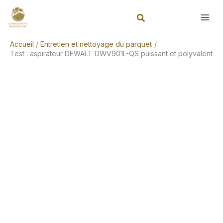
Aller
Rechercher
au
contenu
Accueil
Entretien et nettoyage du parquet
Test : aspirateur DEWALT DWV901L-QS puissant et polyvalent