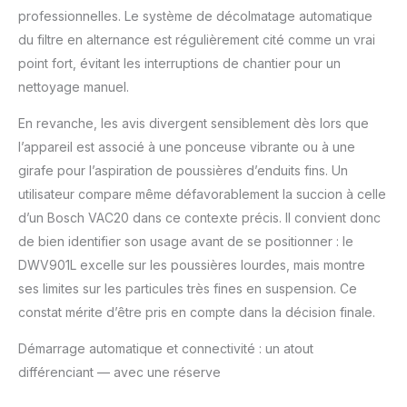
les mesures
professionnelles. Le système de décolmatage automatique
nécessaires pour nous
du filtre en alternance est régulièrement cité comme un vrai
assurer que tous les
produits DEWALT sont
point fort, évitant les interruptions de chantier pour un
fabriqués selon les
nettoyage manuel.
normes les plus
élevées et répondent à
En revanche, les avis divergent sensiblement dès lors que
toutes les
l’appareil est associé à une ponceuse vibrante ou à une
réglementations de
girafe pour l’aspiration de poussières d’enduits fins. Un
l'industrie Une
excellente garantie
utilisateur compare même défavorablement la succion à celle
atteignant les 3 ans en
d’un Bosch VAC20 dans ce contexte précis. Il convient donc
fonction du modèle :
de bien identifier son usage avant de se positionner : le
Chez DEWALT, nous
DWV901L excelle sur les poussières lourdes, mais montre
sommes convaincus
de la qualité de nos
ses limites sur les particules très fines en suspension. Ce
produits et nous
constat mérite d’être pris en compte dans la décision finale.
réparerons, sans frais,
tout défaut causé par
Démarrage automatique et connectivité : un atout
des vices de matériaux
différenciant — avec une réserve
ou de fabrication dans
le cadre de la garantie