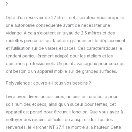
?
protège l’appareil et le
matériel contre les
Doté d’un réservoir de 27 litres, cet aspirateur vous propose
dommages par impact
Contenu de la livraison :
une autonomie conséquente avant de nécessiter une
Kärcher NT 27/1, tuyau
vidange. À cela s’ajoutent un tuyau de 2,5 mètres et des
d’aspiration de 2,5 m, 2
roulettes pivotantes qui facilitent grandement le déplacement
tubes d’aspiration en
et l’utilisation sur de vastes espaces. Ces caractéristiques le
métal, coude, suceur
pour sols
rendent particulièrement adapté pour les ateliers et les
humides/secs (300
domaines professionnels. Un point avantageux pour ceux qui
mm), buse de fentes,
ont besoin d’un appareil mobile sur de grandes surfaces.
filtre cartouche, sac
filtre papier
Polyvalence : couvre-t-il tous vos besoins ?
Livré avec divers accessoires, notamment une buse pour
sols humides et secs, ainsi qu’un suceur pour fentes, cet
appareil est pensé pour être multifonction. Que vous ayez à
nettoyer des recoins difficiles ou à aspirer des liquides
renversés, le Kärcher NT 27/1 se montre à la hauteur. Cette