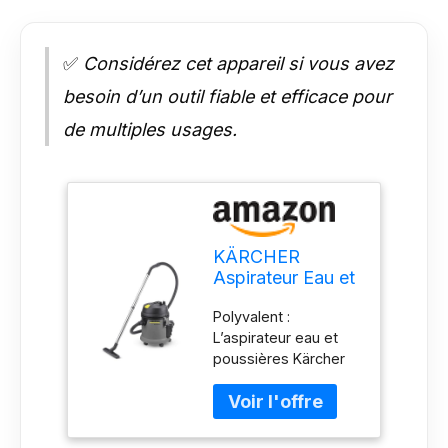
✅
Considérez cet appareil si vous avez
besoin d’un outil fiable et efficace pour
de multiples usages.
KÄRCHER
Aspirateur Eau et
poussières NT
Polyvalent :
27/1, Puissance :
L’aspirateur eau et
1380 W, cuve
poussières Kärcher
Plastique : 27 l,
NT 27/1 aspire
Tuyau
rapidement et
d'aspiration : 2,5
efficacement la
m, coude, suceur
saleté humide,
pour sols