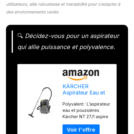
utilisateurs, allie robustesse et maniabilité pour s’adapter à
des environnements variés
.
🔍
Décidez-vous pour un aspirateur
qui allie puissance et polyvalence.
KÄRCHER
Aspirateur Eau et
poussières NT
Polyvalent : L’aspirateur
27/1, Puissance :
eau et poussières
1380 W, cuve
Kärcher NT 27/1 aspire
Plastique : 27 l,
rapidement et
Tuyau d'aspiration
efficacement la saleté
: 2,5 m, coude,