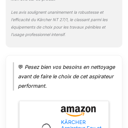
litres en plastique
incassable est
Les avis soulignent unanimement la robustesse et
équipé d’une
l’efficacité du Kärcher NT 27/1, le classant parmi les
protection anti-chocs
tout autour, qui
équipements de choix pour les travaux pénibles et
protège l’appareil et
l’usage professionnel intensif
.
le matériel contre les
dommages par
impact Contenu de la
livraison : Kärcher NT
27/1, tuyau
💬
Pesez bien vos besoins en nettoyage
d’aspiration de 2,5 m,
2 tubes d’aspiration
avant de faire le choix de cet aspirateur
en métal, coude,
performant.
suceur pour sols
humides/secs (300
mm), buse de fentes,
filtre cartouche, sac
filtre papier
KÄRCHER