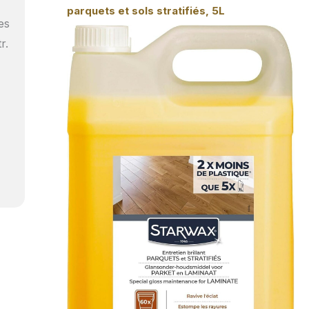
parquets et sols stratifiés, 5L
es
r.