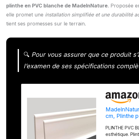
plinthe en PVC blanche de MadeInNature
. Proposée en
elle promet une
installation simplifiée et une durabilité 
tient ses promesses sur le terrain.
🔍
Pour vous assurer que ce produit s’a
l’examen de ses spécifications complèt
MadeInNature
cm, Plinthe p
épaisse (Bla
PLINTHE PVC BL
esthétique. Plin