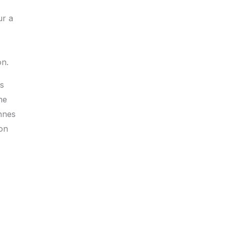
ur a
on.
es
me
ennes
ion