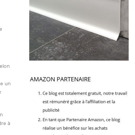
r
e
.
selon
me un
r
un
dre à