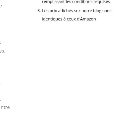
e
s
es.
,
,
entre