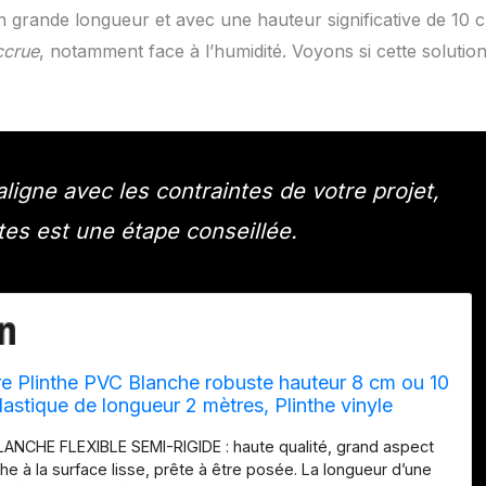
 grande longueur et avec une hauteur significative de 10 
accrue
, notamment face à l’humidité. Voyons si cette solutio
ligne avec les contraintes de votre projet,
es est une étape conseillée.
 Plinthe PVC Blanche robuste hauteur 8 cm ou 10
lastique de longueur 2 mètres, Plinthe vinyle
nc, Hauteur 100 mm x Longueur 30 mètres)
ANCHE FLEXIBLE SEMI-RIGIDE : haute qualité, grand aspect
the à la surface lisse, prête à être posée. La longueur d’une