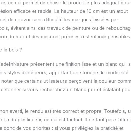
nie, ce qui permet de choisir le produit le plus adéquat pou
e mur lors d’une rénovation.
ésion efficace et rapide. La hauteur de 10 cm est un atout
et de couvrir sans difficulté les marques laissées par
 bois, évitant ainsi des travaux de peinture ou de rebouchag
tion du mur et des mesures précises restent indispensables
c le bois ?
MadeInNature présentent une finition lisse et un blanc qui, 
ents styles d’intérieurs, apportant une touche de modernité
e noter que certains utilisateurs perçoivent la couleur com
t détonner si vous recherchez un blanc pur et éclatant pou
non averti, le rendu est très correct et propre. Toutefois, 
à du plastique », ce qui est factuel. Il ne faut pas s’atten
donc de vos priorités : si vous privilégiez la praticité et