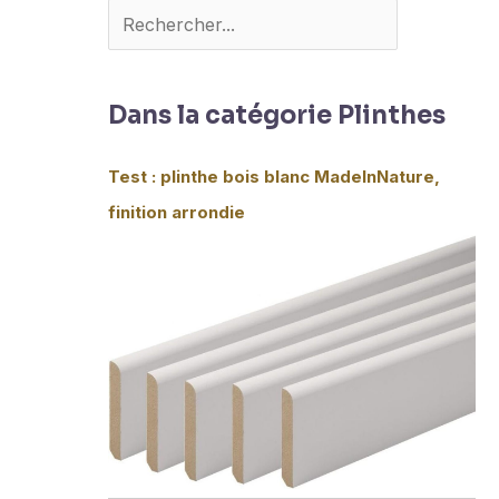
Dans la catégorie Plinthes
Test : plinthe bois blanc MadeInNature,
finition arrondie