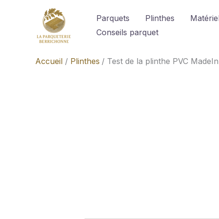
Aller
Parquets
Plinthes
Matériel
au
Conseils parquet
contenu
Accueil
Plinthes
Test de la plinthe PVC MadeIn