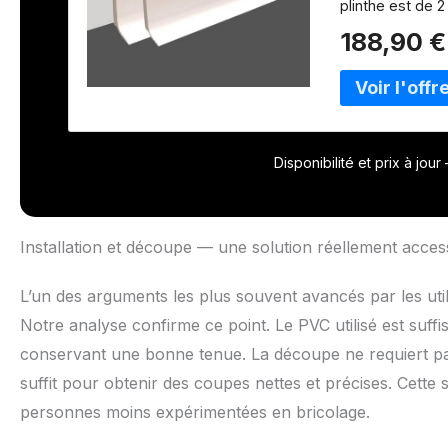
plinthe est de 
imperméable aux
188,90 €
Résistant à l'ea
n’importe quelle
commerces, et l
POSE DES PLINTH
circulaire à den
une boite à coup
Disponibilité et prix à jou
ces plinthes bl
adhésive, pose u
cartouche dans 
AUX CHOCS : pl
Installation et découpe — une solution réellement access
Mousse compress
assurent une r
L’un des arguments les plus souvent avancés par les util
BORDS FACONNÉS
à la surface de 
Notre analyse confirme ce point. Le PVC utilisé est suf
une bonne adhére
conservant une bonne tenue. La découpe ne requiert pas 
murs, il est pos
suffit pour obtenir des coupes nettes et précises. Cette s
la plinthe. AV
plinthe en PVC 
personnes moins expérimentées en bricolage.
blanche de 8 cm
le marchés, les