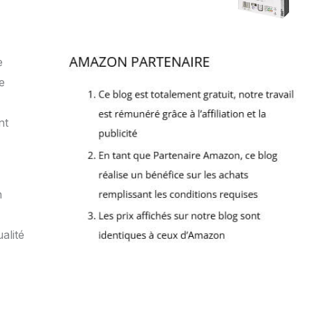
e
e
nt
n
alité