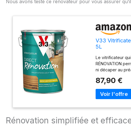
Nous avons testé ce rénovateur pour vous assurer qu’il
V33 Vitrificat
5L
Le vitrificateur 
RÉNOVATION permet
ni décaper au pr
complète pour le
87,90 €
PARQUETS : Haute 
adhérente FACILE 
taches, rayures P
exotique et revêt
au sol Rendement 
couches : 2h Tem
Rénovation simplifiée et efficac
Fabrication franç