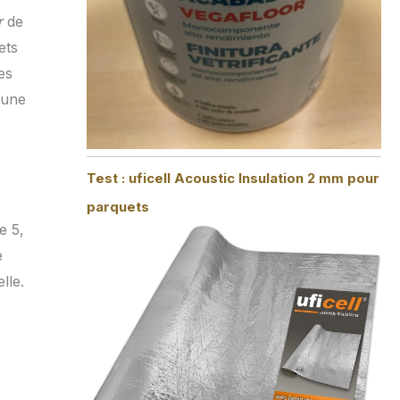
r
de
ets
es
r une
Test : uficell Acoustic Insulation 2 mm pour
parquets
e 5,
e
lle.