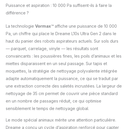
automatisé:
Puissance et aspiration : 10 000 Pa suffisent-ils à faire la
Maintenance
différence ?
automatique jusqu'à 75
jours Entretien des
La technologie
Vormax™
affiche une puissance de 10 000
zones pour animaux de
Pa, un chiffre qui place le Dreame L10s Ultra Gen 2 dans le
compagnie: Identifie
intelligemment et
haut du panier des robots aspirateurs actuels. Sur sols durs
nettoie deux fois en
— parquet, carrelage, vinyle — les résultats sont
profondeur les zones
convaincants : les poussières fines, les poils d’animaux et les
pour animaux de
miettes disparaissent en un seul passage. Sur tapis et
compagnie,
moquettes, la stratégie de nettoyage polyvalente intégrée
augmentant la collecte
de poussière et de
adapte automatiquement la puissance, ce qui se traduit par
poils d'animaux et
une extraction correcte des saletés incrustées. La largeur de
facilitant le nettoyage
nettoyage de 35 cm permet de couvrir une pièce standard
du sac à poussière
en un nombre de passages réduit, ce qui optimise
Nettoyage
personnalisé
sensiblement le temps de nettoyage global.
CleanGenius: Assurez-
vous que chaque
Le mode spécial animaux mérite une attention particulière.
nettoyage correspond
Dreame a conçu un cycle d’aspiration renforcé pour capter