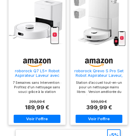
animaux de
compagnie: Identifie
intelligemment et
nettoie deux fois en
profondeur les zones
pour animaux de
compagnie,
augmentant la
collecte de poussière
et de poils d'animaux
et facilitant le
nettoyage du sac à
roborock Q7 L5+ Robot
roborock Qrevo S Pro Set
Aspirateur Laveur avec
Robot Aspirateur Laveur,
poussière Nettoyage
Station, 8000 Pa
Anti-enchevêtrements
personnalisé
7 Semaines sans Intervention :
Station d'accueil tout-en-un
Aspiration
Profitez d'un nettoyage sans
pour un nettoyage mains
CleanGenius:
souci grâce à la station
libres : Version améliorée du
Assurez-vous que
autovidante et son grand sac
modèle QV 35A, ce robot
collecteur de poussière de 2,7
aspirateur laveur régénère ses
299,99 €
599,99 €
chaque nettoyage
L — aucun besoin de le vider
serpillières grâce à un auto-
189,99 €
399,99 €
correspond à vos
pendant jusqu'à 7 semaines.
nettoyage à haute température
besoins en
Idéal pour les familles et les
(75 °C) et à un séchage à l'air
propriétaires d'animaux. De
chaud (45 °C). Il assure
sélectionnant le
plus, la recharge intelligente
également la vidange
niveau d'eau adapté
pendant les heures creuses
automatique de la poussière
vous permet d'économiser de
jusqu'à 65 jours, rendant
à chaque salissure
-5%