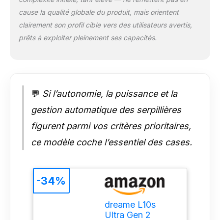
à chaque salissure
Stratégie de
cause la qualité globale du produit, mais orientent
nettoyage
clairement son profil cible vers des utilisateurs avertis,
personnalisée des
prêts à exploiter pleinement ses capacités.
tapis et moquettes:
L'aspiration
optimisée des tapis,
le nettoyage intensif
des tapis, le
💬
Si l’autonomie, la puissance et la
nettoyage des tapis
en premier,
gestion automatique des serpillières
l'évitement des tapis
et d'autres réglages
figurent parmi vos critères prioritaires,
plus personnalisables
ce modèle coche l’essentiel des cases.
facilitent le nettoyage
Brosse TriCut* (* La
brosse TriCut est
vendue séparément.
-34%
): Démêlez les
poils/cheveux plus
dreame L10s
facilement que
Ultra Gen 2
jamais avec la brosse