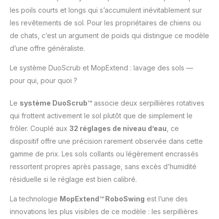
à vos besoins en
les poils courts et longs qui s’accumulent inévitablement sur
sélectionnant le niveau
les revêtements de sol. Pour les propriétaires de chiens ou
d'eau adapté à chaque
salissure Stratégie de
de chats, c’est un argument de poids qui distingue ce modèle
nettoyage
d’une offre généraliste.
personnalisée des
tapis et moquettes:
Le système DuoScrub et MopExtend : lavage des sols —
L'aspiration optimisée
pour qui, pour quoi ?
des tapis, le nettoyage
intensif des tapis, le
Le
système DuoScrub™
associe deux serpillières rotatives
nettoyage des tapis en
qui frottent activement le sol plutôt que de simplement le
premier, l'évitement
des tapis et d'autres
frôler. Couplé aux
32 réglages de niveau d’eau
, ce
réglages plus
dispositif offre une précision rarement observée dans cette
personnalisables
gamme de prix. Les sols collants ou légèrement encrassés
facilitent le nettoyage
ressortent propres après passage, sans excès d’humidité
Brosse TriCut* (* La
brosse TriCut est
résiduelle si le réglage est bien calibré.
vendue séparément. ):
La technologie
MopExtend™ RoboSwing
est l’une des
Démêlez les
poils/cheveux plus
innovations les plus visibles de ce modèle : les serpillières