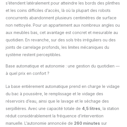
facilement que jamais
s’étendent latéralement pour atteindre les bords des plinthes
avec la brosse TriCut
et les coins difficiles d’accès, là où la plupart des robots
Comprend une
concurrents abandonnent plusieurs centimètres de surface
bouteille de 200 ml de
solution nettoyante
non nettoyée. Pour un appartement aux nombreux angles ou
AWH6
aux meubles bas, cet avantage est concret et mesurable au
quotidien. En revanche, sur des sols très irréguliers ou des
joints de carrelage profonds, les limites mécaniques du
système restent perceptibles.
Base automatique et autonomie : une gestion du quotidien —
à quel prix en confort ?
La base entièrement automatique prend en charge le vidage
du bac à poussière, le remplissage et le vidage des
réservoirs d’eau, ainsi que le lavage et le séchage des
serpillières. Avec une capacité totale de
4,5 litres
, la station
réduit considérablement la fréquence d’intervention
manuelle. L’autonomie annoncée de
260 minutes
sur