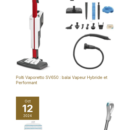
modes de nettoyage
personnalisés, contribuant
ainsi à préserver les fibres des
tapis tout en assurant un
nettoyage en profondeur.
Nettoyage intelligent de toute
la maison : Grâce au système
Roborock SmartPlan 2.0 basé
sur l'IA, les paramètres de
nettoyage de l'aspirateur
robot s'ajustent
automatiquement en fonction
de la configuration de votre
domicile, des types de sols et
de l'historique de nettoyage.
Profitez d'un nettoyage
puissant avec un niveau
sonore de 55 dB, idéal pour
Polti Vaporetto SV650 : balai Vapeur Hybride et
les foyers avec enfants et
Performant
animaux de compagnie.
*Compatible uniquement avec
le WiFi 2,4 GHz.
Oct
12
2024