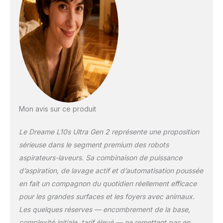
animaux de
compagnie: Identifie
intelligemment et
nettoie deux fois en
profondeur les zones
pour animaux de
compagnie,
augmentant la
collecte de poussière
et de poils d'animaux
et facilitant le
Mon avis sur ce produit
nettoyage du sac à
poussière Nettoyage
Le Dreame L10s Ultra Gen 2 représente une proposition
personnalisé
sérieuse dans le segment premium des robots
CleanGenius:
aspirateurs-laveurs. Sa combinaison de puissance
Assurez-vous que
d’aspiration, de lavage actif et d’automatisation poussée
chaque nettoyage
correspond à vos
en fait un compagnon du quotidien réellement efficace
besoins en
pour les grandes surfaces et les foyers avec animaux.
sélectionnant le
Les quelques réserves — encombrement de la base,
niveau d'eau adapté
complexité initiale, tarif élevé — ne remettent pas en