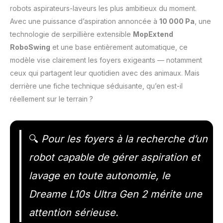
robots aspirateurs-laveurs les plus ambitieux du moment.
Avec une puissance d’aspiration annoncée à
10 000 Pa
, une
technologie de serpillière extensible
MopExtend
RoboSwing
et une base entièrement automatique, ce
modèle vise clairement les foyers exigeants — notamment
ceux qui partagent leur quotidien avec des animaux. Mais
derrière une fiche technique séduisante, qu’en est-il
réellement sur le terrain ?
🔍
Pour les foyers à la recherche d’un
robot capable de gérer aspiration et
lavage en toute autonomie, le
Dreame L10s Ultra Gen 2 mérite une
attention sérieuse.