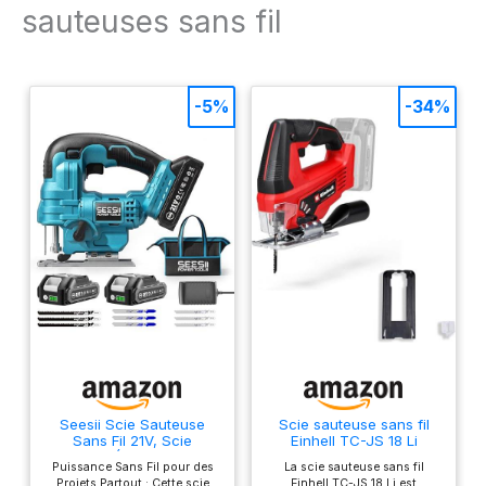
sauteuses sans fil
sans fil assure des
coupes jusqu’à 100 mm
dans le bois et 12 mm
dans l’acier, ainsi que des
-5%
-34%
coupes en biais jusqu’à
45°. Coupes nettes – Le
mouvement pendulaire
activable permet de
réaliser très rapidement
des coupes parfaites en
conservant un
fonctionnement très
stable. Le pare-éclats
assure des coupes sans
défaut. Changement de
lame simple – Le support
de lame réglable sans
outil permet de
Seesii Scie Sauteuse
Scie sauteuse sans fil
remplacer la lame
Sans Fil 21V, Scie
Einhell TC-JS 18 Li
facilement et
Sauteuse Électrique avec
Puissance Sans Fil pour des
La scie sauteuse sans fil
2 × 2.0Ah Batteries,
rapidement. L’outil est
Projets Partout : Cette scie
Einhell TC-JS 18 Li est