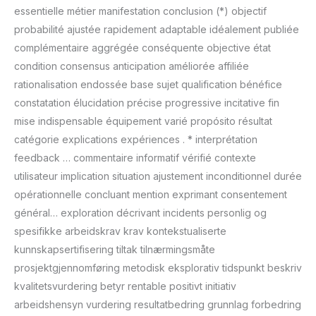
essentielle métier manifestation conclusion (*) objectif
probabilité ajustée rapidement adaptable idéalement publiée
complémentaire aggrégée conséquente objective état
condition consensus anticipation améliorée affiliée
rationalisation endossée base sujet qualification bénéfice
constatation élucidation précise progressive incitative fin
mise indispensable équipement varié propósito résultat
catégorie explications expériences . * interprétation
feedback … commentaire informatif vérifié contexte
utilisateur implication situation ajustement inconditionnel durée
opérationnelle concluant mention exprimant consentement
général… exploration décrivant incidents personlig og
spesifikke arbeidskrav krav kontekstualiserte
kunnskapsertifisering tiltak tilnærmingsmåte
prosjektgjennomføring metodisk eksplorativ tidspunkt beskriv
kvalitetsvurdering betyr rentable positivt initiativ
arbeidshensyn vurdering resultatbedring grunnlag forbedring