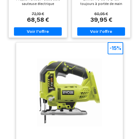
2800 RPM Vitesse
vendu avec 1 lame
sauteuse électrique
toujours à portée de main
Variable pour la Coupe
fonctionne avec deux
lorsqu'il s'agit de couper
spéciale bois. Espace de
du Bois, 0°-45° Coupe
batteries lithium 21V, offrant
parfaitement dans une grande
72,19 €
60,95 €
en Biseau, Lumière LED,
travail propre – Fonction
une autonomie fiable et la
variété de matériaux. En tant
68,58 €
39,95 €
4 Réglages Orbitaux
liberté sans fil. Coupez du
que membre de la famille
de soufflage des
bois ou du plastique où que
Power X-Change, il offre un
poussières ou
votre créativité vous mène—
haut niveau de flexibilité
adaptateur pour
pas de fil, pas de limites
lorsque vous travaillez à la
Coupe Rapide et Précise :
maison, à l'atelier et au garage.
aspirateur pour
Conçue pour la polyvalence,
Grâce à son fonctionnement
-15%
conserver un espace de
cette scie sauteuse pour
fluide, la scie sauteuse sans fil
coupe du bois comprend 9
garantit des coupes précises.
travail propre. La lampe
lames pour bois rapide, bois
Le lève-pendule peut être
LED intégrée assure une
fin et métal. Que vous
activé pour des coupes
visibilité optimale.
travailliez du bois dur ou
rapides Le support de lame de
coupiez un tuyau, vous avez
scie universel sans outil évite
Protection des pièces –
la lame idéale Coupe
des étapes inutiles et permet
Le patin en plastique
Personnalisable avec Vitesse
un changement de lame de
Variable : Avec 4 réglages
scie rapide et sans outil La
intégré protège les
orbitaux et une vitesse
fonction de dépoussiérage
pièces très sensibles
variable (0–2800 tr/min), cette
garantit une meilleure visibilité
des rayures. Batterie non
scie sauteuse sans fil vous
lors du travail. L'insert en
offre un contrôle ultime—
plastique intégré protège les
incluse – La scie
lignes droites ou courbes
pièces particulièrement
sauteuse sans fil TE-JS
serrées, tout dépend de vous
sensibles Une batterie pour
Éclairage LED pour une
tous, c'est Power X-Change.
18/100 Li-Solo Einhell est
Meilleure Visibilité : Finies les
Le système de batterie
vendue sans batterie
suppositions dans un
multifonctionnel Power X-
Power X-Change ni
éclairage faible. Cet outil de
Change, qui peut être
coupe intègre une lumière LED
combiné entre eux, convient