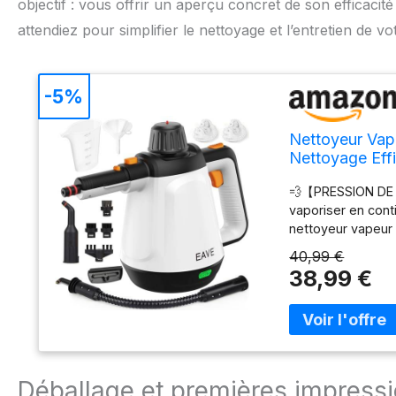
objectif : vous offrir un aperçu concret de son efficacité 
attendiez pour simplifier le nettoyage et l’entretien de v
-5%
Nettoyeur Vap
Nettoyage Effi
Câble 5m pour
💨【PRESSION DE 
(Blanc)
vaporiser en con
nettoyeur vapeur
efficacité. 💨【Cu
40,99 €
verrouillage et a
38,99 €
maintenez la gâc
Contrairement à d
boutons enfoncés 
aide à nettoyer f
efficace】3Bar Pre
pulvériser de la 
Déballage et premières impress
vapeur pour meubl