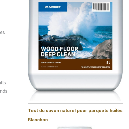
les
tts
ands
Test du savon naturel pour parquets huilés
Blanchon