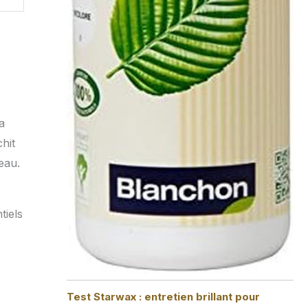
a
hit
eau.
tiels
Test Starwax : entretien brillant pour