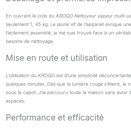
collants que les 
instantanément, t
En ouvrant le colis du
KROQO Nettoyeur vapeur multi-u
restes et vous a
seulement 1, 45 kg. Le jaune vif de l’appareil évoque un
nettoyeur vapeur 
de 400 ml (la ca
facilement assemblé, je me suis trouvé face à un véritab
pour une utilisat
besoins de nettoyage.
nettoyage, vous p
fréquemment. Lége
【Ensemble d'acce
Mise en route et utilisation
de nettoyage incr
grande buse, bros
ensemble de servi
L’utilisation du KROQO est d’une simplicité déconcertante:
nettoyer le coulis
quelques minutes. Dès que la lumière rouge s’éteint, le 
crevasses, les coi
sous le capot. J’ai parcouru toute la maison sans avoir
surfaces/matériau
espaces.
Performance et efficacité