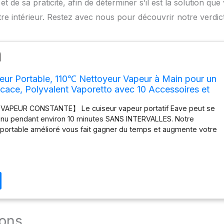
et de sa praticité, afin de déterminer s’il est la solution que
otre intérieur. Restez avec nous pour découvrir notre verdict
eur Portable, 110℃ Nettoyeur Vapeur à Main pour un
cace, Polyvalent Vaporetto avec 10 Accessoires et
 Canapés, Tapis, Joints, Nettoyage sans chimie
VAPEUR CONSTANTE】 Le cuiseur vapeur portatif Eave peut se
tinu pendant environ 10 minutes SANS INTERVALLES. Notre
 portable amélioré vous fait gagner du temps et augmente votre
isson à la vapeur facile à la main】Appuyez sur le bouton de
ppuyez sur la gâchette vapeur, puis relâchez le bouton mais
hette enfoncée, le nettoyeur vapeur s'éteindra automatiquement.
'autres nettoyeurs à vapeur qui doivent maintenir tous les
pendant l'utilisation. Le nettoyeur vapeur portatif EAVE vous
acilement et à réduire la fatigue des mains! 💨【Puissant et
ssion nettoyeur vapeur portatif Eave pour le nettoyage peut
vapeur haute pression de 110 ℃ (230 ℉). Visez ce nettoyeur à
ions
es sur les taches, la saleté et même les endroits durs et