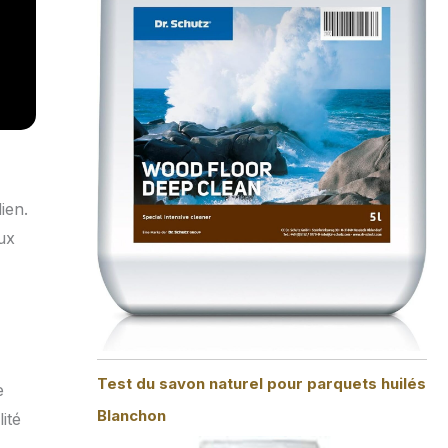
ien.
ux
Test du savon naturel pour parquets huilés
e
Blanchon
ité