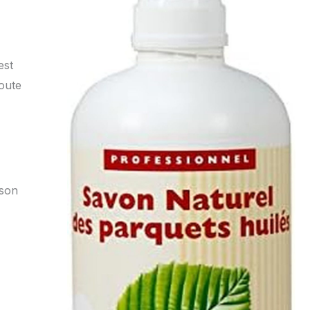
est
toute
 son