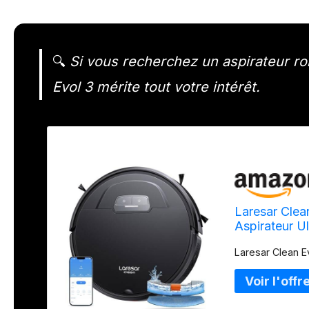
🔍
Si vous recherchez un aspirateur ro
Evol 3 mérite tout votre intérêt.
Laresar Clea
Aspirateur Ul
Alexa/WiFi/
Laresar Clean E
Nettoyage en