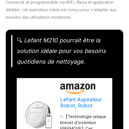
Connecté et programmable via WiFi, Alexa et application
dédiée, cet aspirateur robot est conçu pour s’adapter aux
besoins des utilisateurs modernes.
🔍
Lefant M210 pourrait être la
solution idéale pour vos besoins
quotidiens de nettoyage.
Lefant Aspirateur
Robot, Robot
Aspirateur
✨【Technologie unique
Autonomie Mince
brevet d'invention
Silencieux,
FREEMOVE】Cet