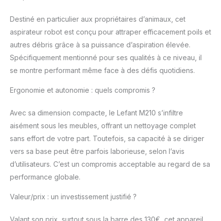
extrêmement faible. 😃
【4 modes de
Destiné en particulier aux propriétaires d’animaux, cet
nettoyage】: le robot
aspirateur robot est conçu pour attraper efficacement poils et
aspirateur offre 4
autres débris grâce à sa puissance d’aspiration élevée.
modes de nettoyage,
Spécifiquement mentionné pour ses qualités à ce niveau, il
dont ➊Nettoyage
automatique ➋Nettoyer
se montre performant même face à des défis quotidiens.
des bords ➌Nettoyer
en point fixe ➍Nettoyer
Ergonomie et autonomie : quels compromis ?
en zigzag. Basculez
librement entre les
Avec sa dimension compacte, le Lefant M210 s’infiltre
différents modes et
aisément sous les meubles, offrant un nettoyage complet
niveaux de puissance
sans effort de votre part. Toutefois, sa capacité à se diriger
comme vous le
vers sa base peut être parfois laborieuse, selon l’avis
souhaitez via
l'application Lefant. 🐶
d’utilisateurs. C’est un compromis acceptable au regard de sa
【Bon pour poils
performance globale.
d'animaux】En utilisant
une bouche
Valeur/prix : un investissement justifié ?
d'aspiration sans
brosse, avec moteur
Valant son prix, surtout sous la barre des 130€, cet appareil