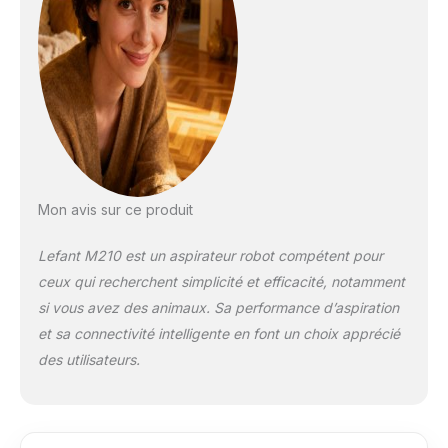
Seulement 28 cm de
large, corps tout-en-
un, il peut entrer et
sortir à volonté du
petit espace de la
maison, le nettoyage
est plus efficace, le
taux de couverture
est élevé et le
d'échec est
Mon avis sur ce produit
extrêmement faible.
😃【4 modes de
Lefant M210 est un aspirateur robot compétent pour
nettoyage】: le robot
ceux qui recherchent simplicité et efficacité, notamment
aspirateur offre 4
modes de nettoyage,
si vous avez des animaux. Sa performance d’aspiration
dont ➊Nettoyage
et sa connectivité intelligente en font un choix apprécié
automatique
des utilisateurs.
➋Nettoyer des bords
➌Nettoyer en point
fixe ➍Nettoyer en
zigzag. Basculez