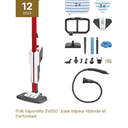
concentrer sur le nettoyage au lieu de le remplir
12
facile et design sûr anti-
fréquemment. Léger, portable et doté d'un long cordon
brûlure : maintenez le bouton
d'alimentation de 5m 💨【Ensemble d'accessoires de 10
de la poignée enfoncé
2024
pièces】Le nettoyeur vapeur Eave fait un travail de
pendant 15 secondes pour
nettoyage incroyable. Plus un ensemble d'accessoires de 10
préchauffer avant utilisation ;
pièces tels que : grande buse, brosses en nylon, brosse en
la température de la vapeur
acier inoxydable, tuyau d'extension, ensemble de serviettes,
monte au fur et à mesure que
brosse pour fenêtre/porte en verre, outil de coulis pour
vous rapprochez la buse des
nettoyer le coulis. Il peut être utilisé de manière universelle
taches. Ne pas ouvrir le
et peut nettoyer les crevasses, les coins, les angles
couvercle immédiatement
difficiles à atteindre ainsi que diverses surfaces/matériaux.
après utilisation. Éteignez
l'appareil et attendez 3 à 5
minutes qu'il refroidisse
complètement pour éviter les
blessures dues aux brûlures.
Contactez- nous si vous avez
des questions sur ce
nettoyeur à vapeur portatif.
Polti Vaporetto SV650 : balai Vapeur Hybride et
Performant