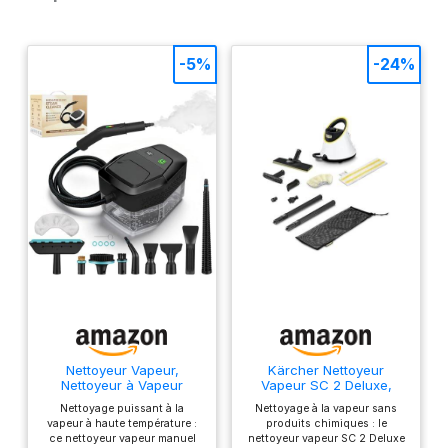
-5%
-24%
Nettoyeur Vapeur,
Kärcher Nettoyeur
Nettoyeur à Vapeur
Vapeur SC 2 Deluxe,
Portable 1500W Basse
Surface : 75m², Réservoir
Nettoyage puissant à la
Nettoyage à la vapeur sans
Pression, Chauffage
: 1 l, Pression Vapeur : 3,2
vapeur à haute température :
produits chimiques : le
Rapide 15s, Réservoir
bar, Temps Préchauffage
ce nettoyeur vapeur manuel
nettoyeur vapeur SC 2 Deluxe
d’eau 1,8L, 12
: 6,5 min, Puissance : 1