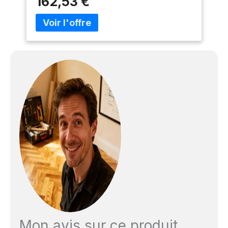
162,53 €
1|RY8544WH|Aspirateur Rowenta|Aspirateur
Clean & Steam
Mon avis sur ce produit