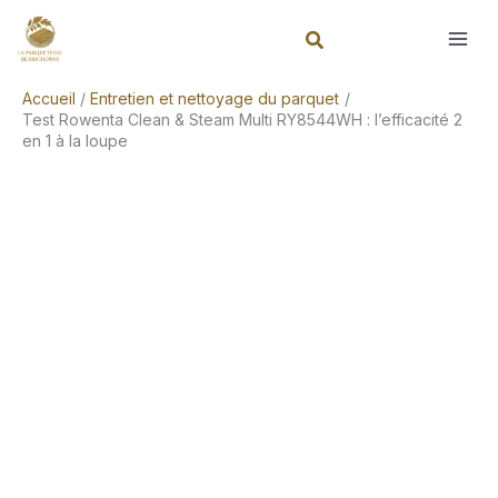
Aller
Rechercher
au
contenu
Accueil
Entretien et nettoyage du parquet
Test Rowenta Clean & Steam Multi RY8544WH : l’efficacité 2
en 1 à la loupe