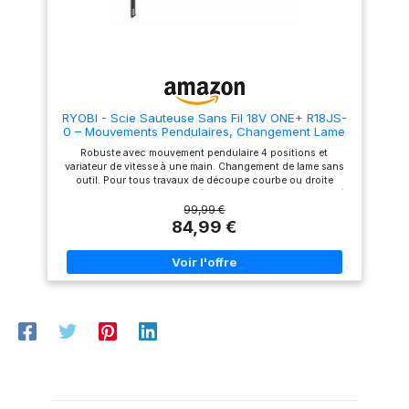
Éclairage LED pour une
tous, c'est Power X-Change.
Meilleure Visibilité : Finies les
Le système de batterie
suppositions dans un
multifonctionnel Power X-
éclairage faible. Cet outil de
Change, qui peut être
coupe intègre une lumière LED
combiné entre eux, convient
qui éclaire la ligne de coupe
aux appareils sans fil de toute
pour des résultats précis,
la famille de produits dans le
même tard le soir ou dans des
secteur du jardin et de l'atelier
RYOBI - Scie Sauteuse Sans Fil 18V ONE+ R18JS-
zones sombres Changement
La livraison ne comprend pas
0 – Mouvements Pendulaires, Changement Lame
de Lame Rapide et Sans Effort :
la batterie et le chargeur. Ils
Sans Outil, Variateur Vitesse – Bois, Métal, PVC –
Dites adieu aux temps morts—
sont disponibles séparément,
Robuste avec mouvement pendulaire 4 positions et
Batterie Non Incluse
notre système de changement
par exemple en tant que kit de
variateur de vitesse à une main. Changement de lame sans
de lame sans outil vous
démarrage pratique pour
outil. Pour tous travaux de découpe courbe ou droite
permet de remplacer les lames
Einhell Remarque : retirez
courants dans le bois et le métal fin. Outil vendu seul. Livrée
en quelques secondes. Que
toujours la batterie avant de
avec 1 lame bois. Course 25 mm. Vitesse 1100-3000 cp/min.
99,99 €
vous soyez en plein projet ou
procéder à des réglages sur
Capacité bois 101 mm. Batterie Non Incluse. Avec une
84,99 €
en train de changer de
l'appareil. Pour prolonger la
batterie 5,0 Ah, réalise environ 90 coupes de 38x89mm.
matériau, restez concentré et
durée de vie du produit,
efficace
veuillez charger la batterie
régulièrement et
immédiatement