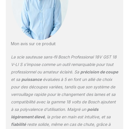
Professional 18V System.
Performances
maximales. Liberté
totale. Toutes les
batteries sont
compatibles avec les
outils Bosch Professional
nouveaux et existants
Mon avis sur ce produit
dans la même classe de
tension.
La scie sauteuse sans-fil Bosch Professional 18V GST 18
V-LI S s’impose comme un outil remarquable pour tout
professionnel ou amateur éclairé. Sa
précision de coupe
et sa
puissance
évaluées à 5 en font un allié de choix
pour des découpes variées, tandis que son système de
verrouillage rapide pour le changement des lames et sa
compatibilité avec la gamme 18 volts de Bosch ajoutent
à sa polyvalence d’utilisation. Malgré un
poids
légèrement élevé
, la prise en main est intuitive, et sa
fiabilité
reste solide, même en cas de chute, grâce à