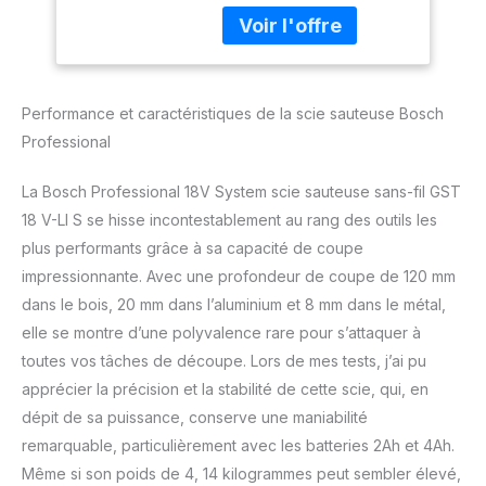
dans l’alu et 8 mm dans
profondeur de
le métal Pratique :
coupe bois/alu/métal
Réalisation possible de
: 120/20/8 mm, 3
coupes biaises de 0 à
lames, pare-éclats,
45° Commode :
sans batterie ni
Performance et caractéristiques de la scie sauteuse Bosch
Changement de lame
chargeur, dans L-
réalisable d’une seule
BOXX)
Professional
main grâce au système
SDS GRANDE
La Bosch Professional 18V System scie sauteuse sans-fil GST
COMPACITÉ : Maîtrise
18 V-LI S se hisse incontestablement au rang des outils les
parfaite grâce à la forme
plus performants grâce à sa capacité de coupe
compacte et légère et à
la poignée fine
impressionnante. Avec une profondeur de coupe de 120 mm
Professional 18V System.
dans le bois, 20 mm dans l’aluminium et 8 mm dans le métal,
Performances
elle se montre d’une polyvalence rare pour s’attaquer à
maximales. Liberté
toutes vos tâches de découpe. Lors de mes tests, j’ai pu
totale. Toutes les
batteries sont
apprécier la précision et la stabilité de cette scie, qui, en
compatibles avec les
dépit de sa puissance, conserve une maniabilité
outils Bosch Professional
remarquable, particulièrement avec les batteries 2Ah et 4Ah.
nouveaux et existants
Même si son poids de 4, 14 kilogrammes peut sembler élevé,
dans la même classe de