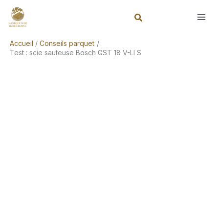
Aller
Rechercher
au
contenu
Accueil
Conseils parquet
Test : scie sauteuse Bosch GST 18 V-LI S