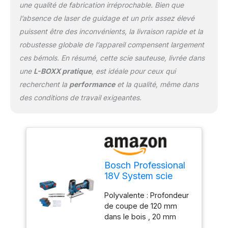
une qualité de fabrication irréprochable. Bien que
l’absence de laser de guidage et un prix assez élevé
puissent être des inconvénients, la livraison rapide et la
robustesse globale de l’appareil compensent largement
ces bémols. En résumé, cette scie sauteuse, livrée dans
une
L-BOXX pratique
, est idéale pour ceux qui
recherchent la
performance
et la qualité, même dans
des conditions de travail exigeantes.
Bosch Professional
18V System scie
sauteuse sans-fil
Polyvalente : Profondeur
GST 18 V-LI S
de coupe de 120 mm
(poignée
dans le bois , 20 mm
champignon,
dans l’alu et 8 mm dans