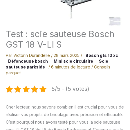
Test : scie sauteuse Bosch
GST 18 V-LI S
Par
Victorin Durandelle
/
28 mars 2025
/
Bosch gts 10 xc
Défonceuse bosch
Mini scie circulaire
Scie
sauteuse parkside
/
6 minutes de lecture
/
Conseils
parquet
5/5 - (5 votes)
Cher lecteur, nous savons combien il est crucial pour vous de
réaliser vos projets de bricolage avec précision et efficacité.
C’est pourquoi nous avons testé pour vous la scie sauteuse
sans-fil GST 18 V-LI S de Bosch Professional. Conçue avec le