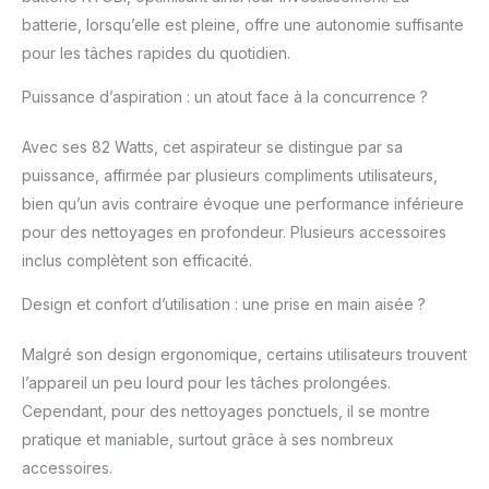
d'un suceur plat, d'un
batterie, lorsqu’elle est pleine, offre une autonomie suffisante
tube extensible et
pour les tâches rapides du quotidien.
d'une brosse pour sol
durs Concept 18V
Puissance d’aspiration : un atout face à la concurrence ?
ONE+ : alimentez ce
modèle électrique et
Avec ses 82 Watts, cet aspirateur se distingue par sa
tous vos appareils et
puissance, affirmée par plusieurs compliments utilisateurs,
outils de bricolage et
jardinage avec la
bien qu’un avis contraire évoque une performance inférieure
même batterie pour +
pour des nettoyages en profondeur. Plusieurs accessoires
de 200 outils
inclus complètent son efficacité.
Antichocs, elle est
dotée de la
Design et confort d’utilisation : une prise en main aisée ?
technologie Lithium+
IntelliCell et évite la
Malgré son design ergonomique, certains utilisateurs trouvent
surcharge et la
l’appareil un peu lourd pour les tâches prolongées.
surchauffe Contenu du
paquet : 1 aspirateur
Cependant, pour des nettoyages ponctuels, il se montre
eau et poussière livré
pratique et maniable, surtout grâce à ses nombreux
avec 1 flexible 1,8 m, 1
accessoires.
tube extensible, 1