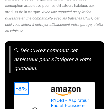
conception astucieuse pour les utilisateurs habitués aux
produits de la marque.
Avec une capacité d’aspiration
puissante et une compatibilité avec les batteries ONE+, cet
outil vous aidera à nettoyer efficacement votre garage, atelier
ou véhicule.
🔍
Découvrez comment cet
aspirateur peut s’intégrer à votre
quotidien.
-8%
RYOBI - Aspirateur
Eau et Poussière