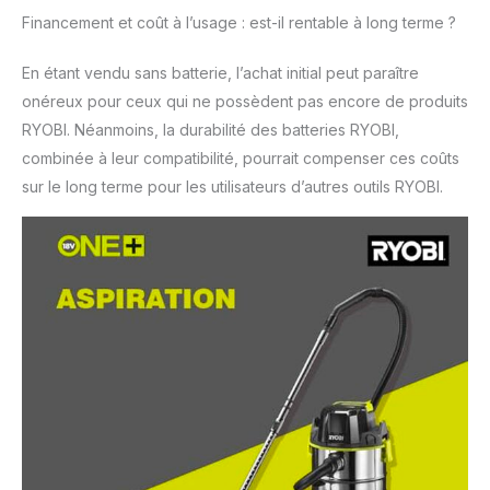
brosse ronde, 1 suceur
Financement et coût à l’usage : est-il rentable à long terme ?
plat, 1 sac filtre, 1
mousse filtre, 1
En étant vendu sans batterie, l’achat initial peut paraître
cartouche adaptateur
onéreux pour ceux qui ne possèdent pas encore de produits
universel pour raccord
aux outils Sans
RYOBI. Néanmoins, la durabilité des batteries RYOBI,
batterie, ni chargeur 3
combinée à leur compatibilité, pourrait compenser ces coûts
ans de garantie sur les
sur le long terme pour les utilisateurs d’autres outils RYOBI.
outils de bricolage et
de jardinage : nos outils
sont conçus pour
durer, notre garantie
aussi Tous nos outils et
batteries sont garantis
2 ans et, si le
consommateur
enregistre le produit
dans les 30 jours
suivant l'achat, 3 ans