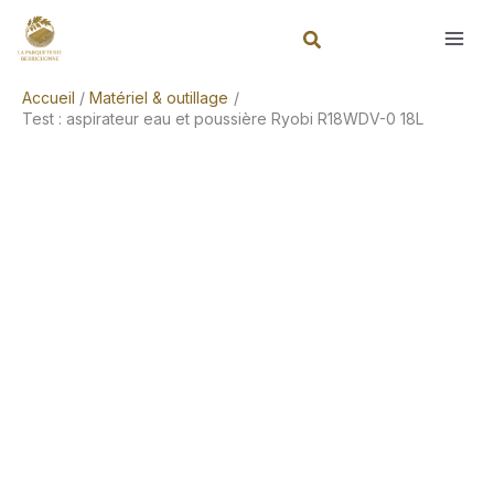
Aller
Rechercher
au
contenu
Accueil
Matériel & outillage
Test : aspirateur eau et poussière Ryobi R18WDV-0 18L