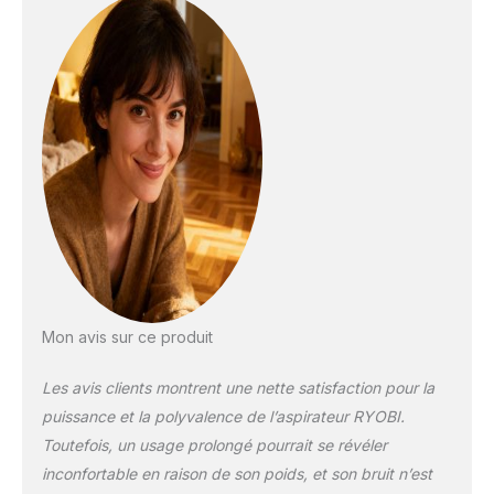
peut être relié aux
outils 18V ONE+ afin
d’aspirer directement
les poussières lors
de l’utilisation Il est
équipé d'un suceur
plat, d'un tube
extensible et d'une
brosse pour sol durs
Concept 18V ONE+ :
alimentez ce modèle
électrique et tous
vos appareils et
outils de bricolage et
jardinage avec la
Mon avis sur ce produit
même batterie pour
+ de 200 outils
Les avis clients montrent une nette satisfaction pour la
Antichocs, elle est
puissance et la polyvalence de l’aspirateur RYOBI.
dotée de la
Toutefois, un usage prolongé pourrait se révéler
technologie Lithium+
inconfortable en raison de son poids, et son bruit n’est
IntelliCell et évite la