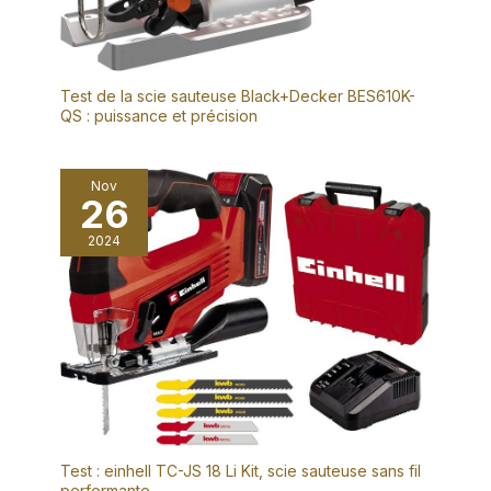
Test de la scie sauteuse Black+Decker BES610K-
QS : puissance et précision
Nov
26
2024
Test : einhell TC-JS 18 Li Kit, scie sauteuse sans fil
performante