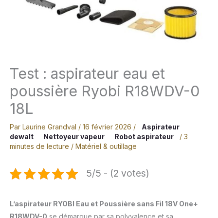
Test : aspirateur eau et
poussière Ryobi R18WDV-0
18L
Par
Laurine Grandval
/
16 février 2026
/
Aspirateur
dewalt
Nettoyeur vapeur
Robot aspirateur
/
3
minutes de lecture
/
Matériel & outillage
5/5 - (2 votes)
L’aspirateur RYOBI Eau et Poussière sans Fil 18V One+
R18WDV-0
se démarque par sa polyvalence et sa