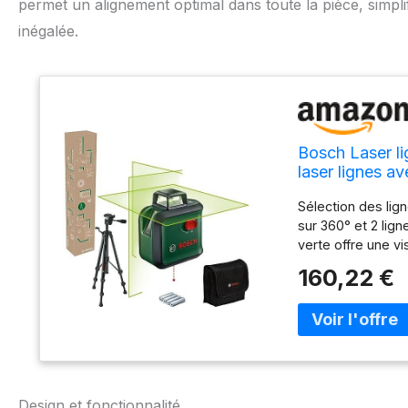
permet un alignement optimal dans toute la pièce, simpli
inégalée.
Bosch Laser l
laser lignes a
pièce, dans b
Sélection des lign
sur 360° et 2 lign
verte offre une vi
Grande facilité d’
160,22 €
deux boutons per
précis : le laser 
mm/m (point d’apl
lignes est capabl
mode inclinaison 
un concept d'écor
carton avec : Adv
Design et fonctionnalité