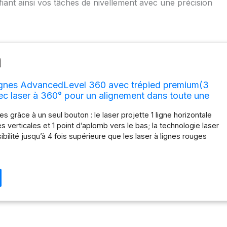
fiant ainsi vos tâches de nivellement avec une précision
ignes AdvancedLevel 360 avec trépied premium(3
vec laser à 360° pour un alignement dans toute une
oîte carton pour e-commerce)
es grâce à un seul bouton : le laser projette 1 ligne horizontale
es verticales et 1 point d’aplomb vers le bas; la technologie laser
sibilité jusqu’à 4 fois supérieure que les laser à lignes rouges
utilisation : un bouton On/Off coulissant et sur le dessus du laser
mettent de commander les lignes vertes du laser Résultats
lignes travaille avec une précision de ± 0,4 mm/m (lignes) et ± 1,0
omb) pour des alignements précis; auto-nivellement : le laser
e de s’auto-niveler dans une plage de ±4° ou peut être placé en
pour projeter des pentes Écoresponsabilité : Nos produits inclus
esponsabilité; vous en saurez plus ci-dessous Livré dans un
ancedLevel 360, softbag, tripod TT 150, 4 x AA piles, Manuel