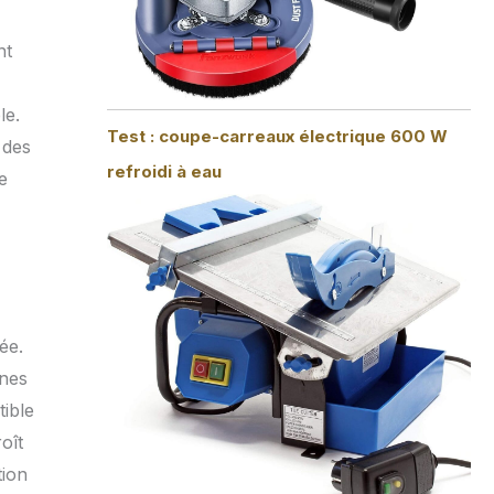
nt
le.
Test : coupe-carreaux électrique 600 W
 des
refroidi à eau
e
ée.
gnes
tible
oît
tion