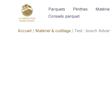
Aller
Parquets
Plinthes
Matériel
au
Conseils parquet
contenu
Accueil
Matériel & outillage
Test : bosch Advan