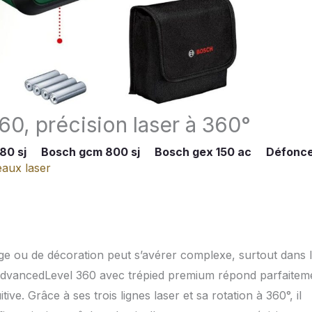
0, précision laser à 360°
80 sj
Bosch gcm 800 sj
Bosch gex 150 ac
Défonc
eaux laser
age ou de décoration peut s’avérer complexe, surtout dans 
 AdvancedLevel 360 avec trépied premium répond parfaitem
ive. Grâce à ses trois lignes laser et sa rotation à 360°, il