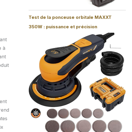
Test de la ponceuse orbitale MAXXT
350W : puissance et précision
nant
e à
ant
duit
tent
 rend
utes
ix