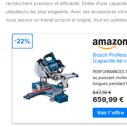
recherchent précision et efficacité. Dotée d’une capaci
utilisateurs les plus exigeants. Avec ses accessoires incl
vous assure un travail propre et soigné, tout en optimisa
-22%
Bosch Profess
(capacité de c
appuis de pièc
PERFORMANCES DE
au puissant moteu
longues pendant 
rallonges de tabl
847,19 €
volant de blocage
659,99 €
d’utilisation lor
différentes possi
avec : GCM 305-25
poussière, serre-