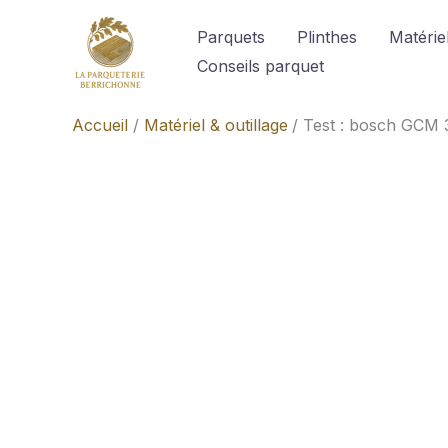
Aller
Parquets
Plinthes
Matériel
au
Conseils parquet
contenu
Accueil
Matériel & outillage
Test : bosch GCM 3