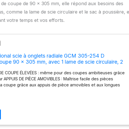
té de coupe de 90 x 305 mm, elle répond aux besoins des
us, comme la lame de scie circulaire et le sac à poussière, e
nt votre temps et vos efforts.
ional scie à onglets radiale GCM 305-254 D
oupe 90 x 305 mm, avec 1 lame de scie circulaire, 2
e, sac à poussière, serre-joint)
 COUPE ÉLEVÉES : même pour des coupes ambitieuses grâce
r APPUIS DE PIÈCE AMOVIBLES : Maîtrise facile des pièces
la coupe grâce aux appuis de pièce amovibles et aux longues
e UTILISATION PRATIQUE : La fonction double inclinaison avec
 d’inclinaison ergonomique améliore le confort et la souplesse
s de coupes exigeantes. SCIE LÉGÈRE ET COMPACTE : Avec
bilités pour un transport d’une seule main ou à deux mains Livré
4 D, 1 lame de scie circulaire, 2 supports de pièce, sac à
joint