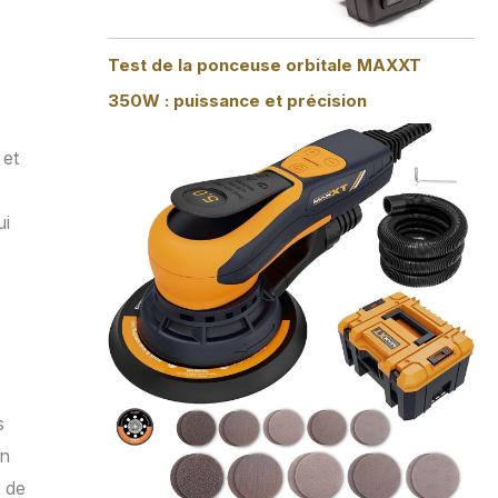
Test de la ponceuse orbitale MAXXT
350W : puissance et précision
 et
ui
s
un
s de