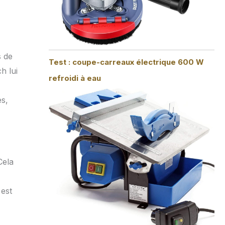
s de
Test : coupe-carreaux électrique 600 W
h lui
refroidi à eau
es,
Cela
 est