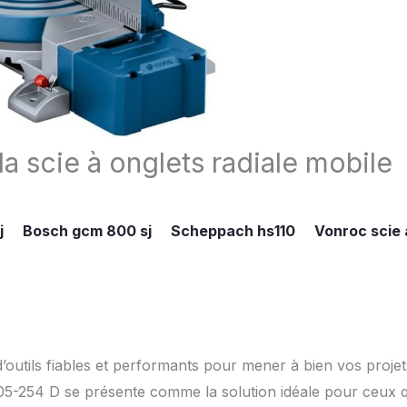
a scie à onglets radiale mobile
j
Bosch gcm 800 sj
Scheppach hs110
Vonroc scie 
d’outils fiables et performants pour mener à bien vos projet
05-254 D se présente comme la solution idéale pour ceux q