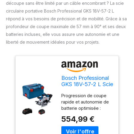
découpe sans être limité par un câble encombrant ? La scie
circulaire portative Bosch Professional GKS 18V-57-2 L
répond à vos besoins de précision et de mobilité. Grâce à sa
profondeur de coupe maximale de 57 mm à 90° et ses deux
batteries incluses, elle vous assure une autonomie et une
liberté de mouvement idéales pour vos projets.
Bosch Professional
GKS 18V-57-2 L Scie
circulaire portative
Progression de coupe
sans fil Profondeur
rapide et autonomie de
de coupe max. (90°)
batterie optimisée :
57 mm + 2 batteries
grâce à la lame de scie
554,99 €
de 165 mm, qui permet
une profondeur de
coupe de 57 mm pour