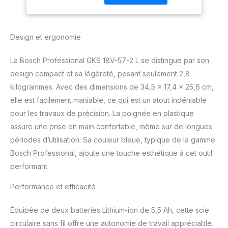
des coupes à 90° et a
été optimisée pour le
travail sans fil Il est
Design et ergonomie
équipé d'une buse
d'aspiration rotative à
La Bosch Professional GKS 18V-57-2 L se distingue par son
360° compatible avec le
système Click & Clean. Il
design compact et sa légèreté, pesant seulement 2,8
est équipé d'un système
kilogrammes. Avec des dimensions de 34,5 x 17,4 x 25,6 cm,
de freinage rapide, d'une
elle est facilement maniable, ce qui est un atout indéniable
fonction de soufflage de
pour les travaux de précision. La poignée en plastique
poussière, d'une lumière
assure une prise en main confortable, même sur de longues
LED, d'une poignée avant
pour un contrôle idéal et
périodes d’utilisation. Sa couleur bleue, typique de la gamme
d'un verrouillage de la
Bosch Professional, ajoute une touche esthétique à cet outil
broche.
performant.
Performance et efficacité
Équipée de deux batteries Lithium-ion de 5,5 Ah, cette scie
circulaire sans fil offre une autonomie de travail appréciable.