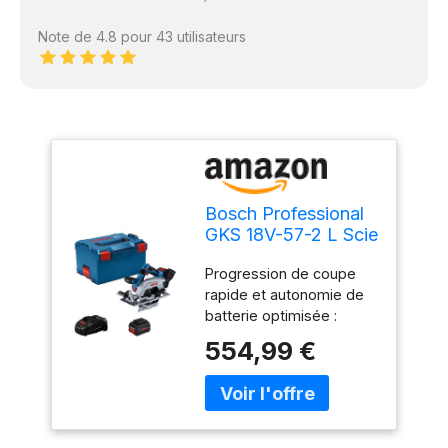
Note de 4.8 pour 43 utilisateurs
Bosch Professional
GKS 18V-57-2 L Scie
circulaire portative
Progression de coupe
sans fil Profondeur
rapide et autonomie de
de coupe max. (90°)
batterie optimisée :
57 mm + 2 batteries
grâce à la lame de scie
554,99 €
de 165 mm, qui permet
une profondeur de
coupe de 57 mm pour
des coupes à 90° et a
été optimisée pour le