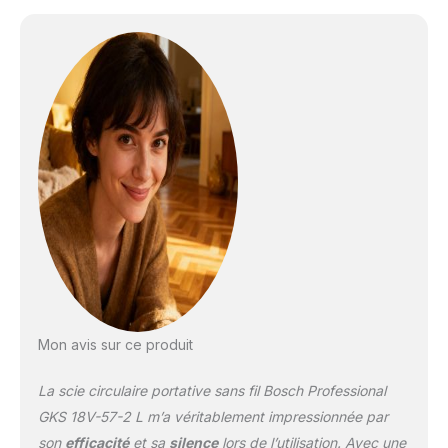
travail sans fil Il est
équipé d'une buse
d'aspiration rotative à
360° compatible avec le
système Click & Clean. Il
est équipé d'un système
de freinage rapide, d'une
fonction de soufflage de
poussière, d'une lumière
LED, d'une poignée avant
pour un contrôle idéal et
d'un verrouillage de la
broche.
Mon avis sur ce produit
La scie circulaire portative sans fil Bosch Professional
GKS 18V-57-2 L m’a véritablement impressionnée par
son
efficacité
et sa
silence
lors de l’utilisation. Avec une