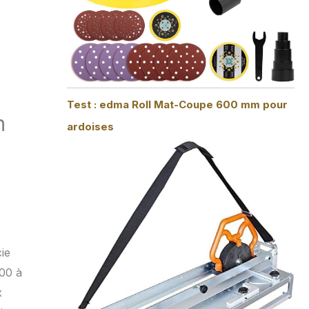
Test : edma Roll Mat-Coupe 600 mm pour
n
ardoises
cie
00 à
x