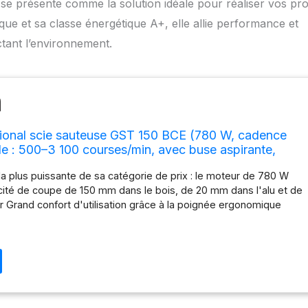
e présente comme la solution idéale pour réaliser vos pro
ique et sa classe énergétique A+, elle allie performance et
ctant l’environnement.
ional scie sauteuse GST 150 BCE (780 W, cadence
e : 500–3 100 courses/min, avec buse aspirante,
e glissement, pare-éclats, 1 lame T 144 D, coffret)
la plus puissante de sa catégorie de prix : le moteur de 780 W
cité de coupe de 150 mm dans le bois, de 20 mm dans l'alu et de
r Grand confort d'utilisation grâce à la poignée ergonomique
softgrip Utilisation facilitée par le changement de lame sans clé
 de coupe grâce au nouveau système de serrage de lame Livré
E, buse aspirante, capot de recouvrement, patin de glissement,
e T 144 D, coffret de transport