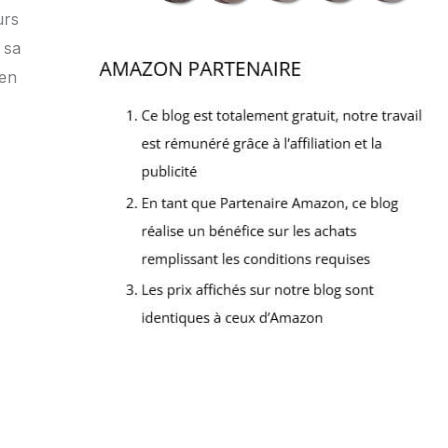
urs
 sa
ien