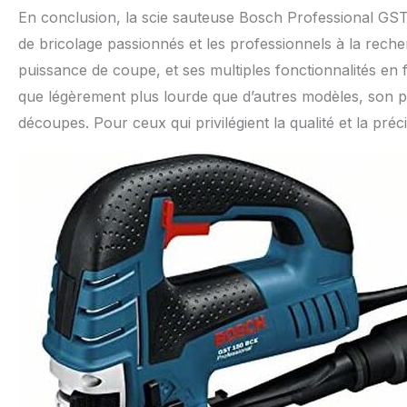
En conclusion, la scie sauteuse Bosch Professional GST
de bricolage passionnés et les professionnels à la recher
puissance de coupe, et ses multiples fonctionnalités en f
que légèrement plus lourde que d’autres modèles, son poi
découpes. Pour ceux qui privilégient la qualité et la préc