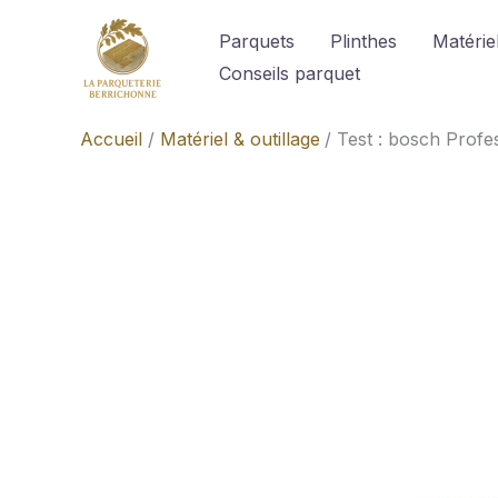
Aller
Parquets
Plinthes
Matériel
au
Conseils parquet
contenu
Accueil
Matériel & outillage
Test : bosch Profe