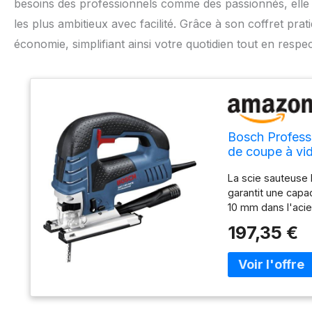
besoins des professionnels comme des passionnés, elle s
les plus ambitieux avec facilité. Grâce à son coffret prat
économie, simplifiant ainsi votre quotidien tout en respe
Bosch Profess
de coupe à vid
capot, patin d
La scie sauteuse 
garantit une capa
10 mm dans l'acie
avec revêtements 
197,35 €
Grande précision
avec : GST 150 BC
pare-éclats, 1 lam