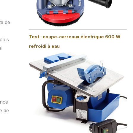
té de
Test : coupe-carreaux électrique 600 W
clus
refroidi à eau
si
ence
e de