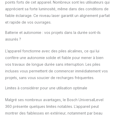
points forts de cet appareil. Nombreux sont les utilisateurs qui
produits inclus un
apprécient sa forte luminosité, même dans des conditions de
concept
faible éclairage. Ce niveau laser garantit un alignement parfait
d'écoresponsabilité,
Vous en saurez plus ci-
et rapide de vos ouvrages.
dessous Livré avec :
UniversalLevel 360,
Batterie et autonomie : vos projets dans la durée sont-ils
softbag, 4 x AA piles,
assurés ?
Manuel, carton pour e-
commerce plus
L’appareil fonctionne avec des piles alcalines, ce qui lui
déviation liée à
confère une autonomie solide et fiable pour mener à bien
l’utilisation
vos travaux de longue durée sans interruption. Les piles
incluses vous permettent de commencer immédiatement vos
projets, sans vous soucier de recharges fréquentes.
Limites à considérer pour une utilisation optimale
Malgré ses nombreux avantages, le Bosch UniversalLevel
360 présente quelques limites notables. L’appareil peut
montrer des faiblesses en extérieur, notamment par beau