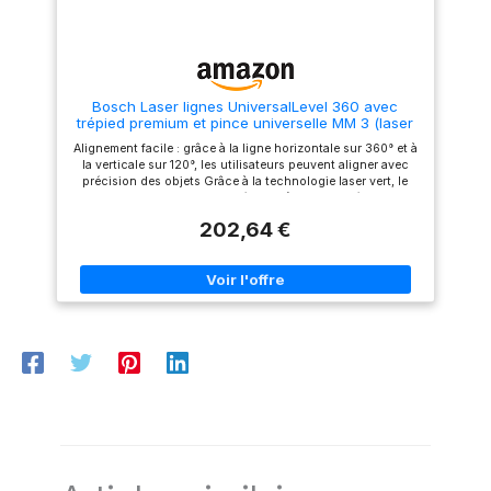
Notice d’utilisation, 4 piles AA,
Housse souple
Bosch Laser lignes UniversalLevel 360 avec
trépied premium et pince universelle MM 3 (laser
lignes vertical et horizontal avec laser à 360°
Alignement facile : grâce à la ligne horizontale sur 360° et à
pour un alignement dans toute la pièce, dans
la verticale sur 120°, les utilisateurs peuvent aligner avec
boîte carton)
précision des objets Grâce à la technologie laser vert, le
niveau laser offre une visibilité jusqu’à 4 fois supérieure que
les lasers avec lignes rouges Mise à niveau automatique : le
202,64 €
laser peut s’auto-niveler dans une plage de ± 4° ou être
placé en mode inclinaison pour projeter des lignes
obliques, Conçu pour effectuer des mises à niveau
extrêmement précises, le niveau laser fournit des résultats
précis de ± 0,4 mm/m Écoresponsabilité : Nos produits
inclus un concept d'écoresponsabilité, Vous en saurez plus
ci-dessous Livré avec : UniversalLevel 360, softbag, TT 150,
MM 3, 4 x AA piles, Manuel, carton