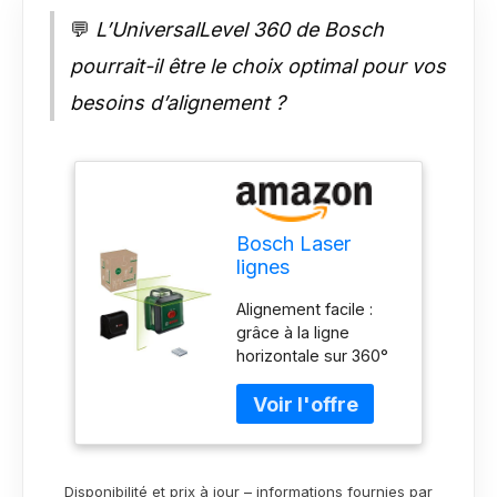
💬
L’UniversalLevel 360 de Bosch
pourrait-il être le choix optimal pour vos
besoins d’alignement ?
Bosch Laser
lignes
UniversalLevel
Alignement facile :
360 (laser lignes
grâce à la ligne
vertical et
horizontale sur 360°
horizontal avec
et à la verticale sur
laser à 360° pour
120°, les utilisateurs
un alignement
peuvent aligner avec
dans toute la
précision des objets
pièce, dans boîte
Grâce à la
carton pour e-
Disponibilité et prix à jour – informations fournies par
technologie laser