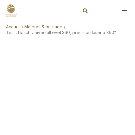
Aller
Rechercher
au
contenu
Accueil
Matériel & outillage
Test : bosch UniversalLevel 360, précision laser à 360°