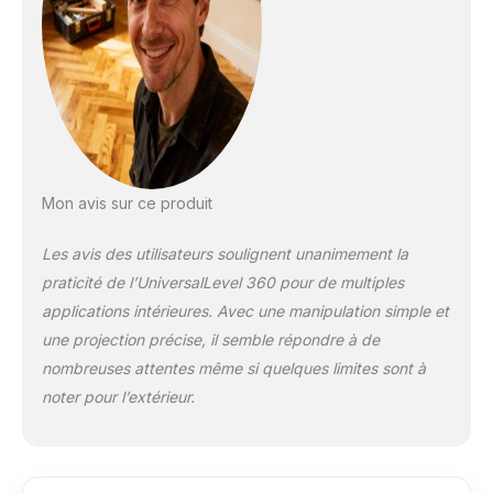
mode inclinaison pour
projeter des lignes
obliques, Conçu pour
effectuer des mises
à niveau
extrêmement
précises, le niveau
laser fournit des
résultats précis de ±
Mon avis sur ce produit
0,4 mm/m
Écoresponsabilité :
Les avis des utilisateurs soulignent unanimement la
Nos produits inclus
praticité de l’UniversalLevel 360 pour de multiples
un concept
d'écoresponsabilité,
applications intérieures. Avec une manipulation simple et
Vous en saurez plus
une projection précise, il semble répondre à de
ci-dessous Livré
nombreuses attentes même si quelques limites sont à
avec : UniversalLevel
noter pour l’extérieur.
360, softbag, 4 x AA
piles, Manuel, carton
pour e-commerce
plus déviation liée à
l’utilisation