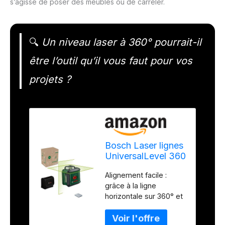
s’agisse de poser des meubles ou de carreler.
🔍
Un niveau laser à 360° pourrait-il
être l’outil qu’il vous faut pour vos
projets ?
Bosch Laser lignes
UniversalLevel 360
(laser lignes
Alignement facile :
vertical et
grâce à la ligne
horizontal avec
horizontale sur 360° et
laser à 360° pour
à la verticale sur 120°,
un alignement dans
les utilisateurs peuvent
toute la pièce,