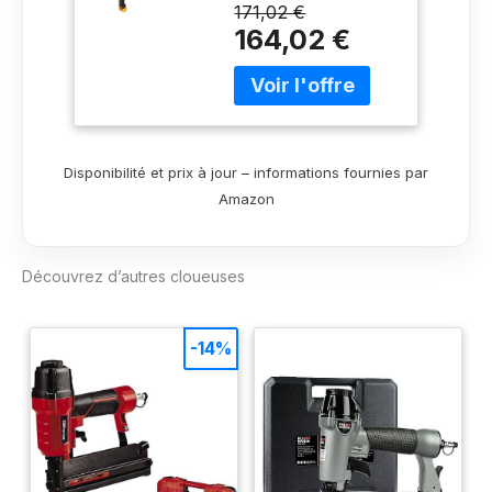
déclenchement
55 mm avec étui,
171,02 €
unique ou par contact
jaune, m
164,02 €
Type de fixation :
clou à tête d'épingle
Support de montage
15-55 mm Livré avec
un étui de transport
robuste
Disponibilité et prix à jour – informations fournies par
Amazon
Découvrez d’autres cloueuses
-14%