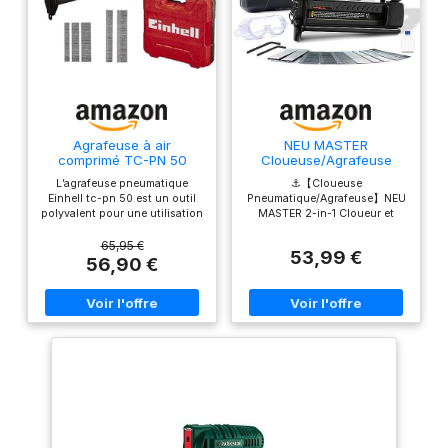
Agrafeuse à air
NEU MASTER
comprimé TC-PN 50
Cloueuse/Agrafeuse
Pneumatique
L’agrafeuse pneumatique
⚓【Cloueuse
Multifonctionnelle 2 en 1
Einhell tc-pn 50 est un outil
Pneumatique/Agrafeuse】NEU
avec 800 Clous, 200
polyvalent pour une utilisation
MASTER 2-in-1 Cloueur et
Agrafes, étui de
dans l’atelier, dans la maison
Agrafeuse, qui enfonce des
Transport, Lunettes de
et au garage. Cet appareil 2-
clous de calibre 18 de 16 mm à
65,95 €
Potection, Bouteilles en
53,99 €
en-1 combinant une agrafeuse
50 mm de longueur, et
56,90 €
Plastique Vides et 2 clés
et un cloueuse pneumatique
enfonce des agrafes de 16 mm
Allen
est idéal pour les travaux de
à 40 mm.Plusieurs réglages
réfection et de rénovation. La
sans outil rendent ce pistolet
poignée antidérapante permet
à clous facile à utiliser.
de travailler confortablement
⚓【Valise pour un transport
et en toute sécurité.
facile】1000 pcs 18GA clous
L’agrafeuse offre une
et agrafes, cloueuse
performance optimale à partir
pneumatique comprend 400
d’un diamètre Intérieur de
pcs 50mm + 400 pcs 30mm
tuyau de 9 mm. La pression de
clous, 200 pcs Type 90 32mm
service maximale est de 8, 3
agrafes, mallette de transport
bars. Le nez de sécurité
BMC, lunettes de