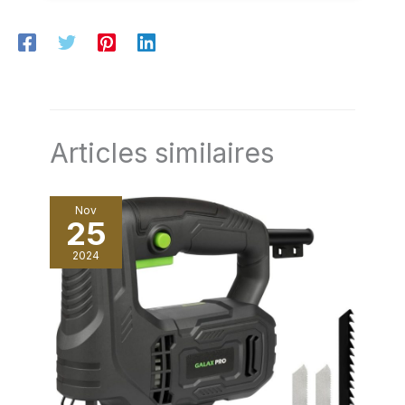
l'encadrement de tableaux,
l'installation de portes et de
fenêtres. Parfait pour les
projets de bricolage, la
construction de maisons pour
animaux.
Articles similaires
Nov
25
2024