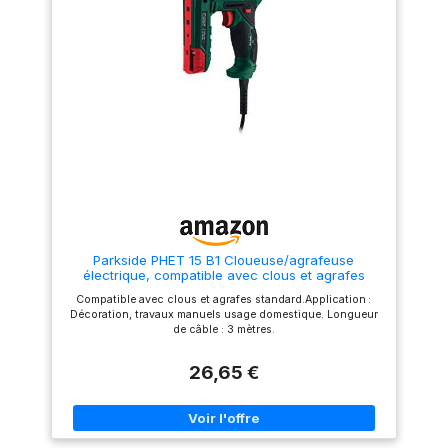
prévient tout démarrage
potection,bouteilles en
intempestif de l’appareil.
plastique vides et 2 clés Allen.
⚓【Design ergonomique】Le
blocage sans outil permet de
débloquer rapidement les
clous coincés. Un magasin à
libération rapide d'une
capacité de 100 clous/agrafes.
Une poignée en caoutchouc
pour une utilisation
confortable. Léger et durable,
il est facile à transporter et a
une longue durée de vie.
⚓【Adaptateurs simples】Le
cloueur pneumatique
fonctionne avec une pression
de 4-8,3bar. Entrée d'air：
Parkside PHET 15 B1 Cloueuse/agrafeuse
6,4mm NPT. NOTE : Un
électrique, compatible avec clous et agrafes
compresseur d'air est
standard.Application : Décoration, travaux
nécessaire ,mais le
Compatible avec clous et agrafes standard.Application :
manuels usage domestique. Longueur de câble : 3
compresseur d'air n'est pas
Décoration, travaux manuels usage domestique. Longueur
mètres.
vendu avec le cloueuse
de câble : 3 mètres.
pneumatique. ⚓【Outil
pratique pour de larges
applications】Agrafeuse
26,65 €
pneumatique idéal pour le
travail du bois, l'installation de
meubles rembourrés, les
revêtements de sol, les
moulures, les toitures,