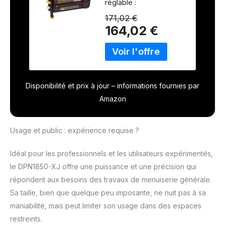
réglable :
entretien 18G 15-55
déclenchement unique
mm avec étui,
171,02 €
ou par contact Type de
jaune, m
164,02 €
fixation : clou à tête
d'épingle Support de
montage 15-55 mm
Livré avec un étui de
transport robuste
Disponibilité et prix à jour – informations fournies par
Amazon
Usage et public : expérience requise ?
Idéal pour les professionnels et les utilisateurs expérimentés,
le DPN1850-XJ offre une puissance et une précision qui
répondent aux besoins des travaux de menuiserie générale.
Sa taille, bien que quelque peu imposante, ne nuit pas à sa
maniabilité, mais peut limiter son usage dans des espaces
restreints.