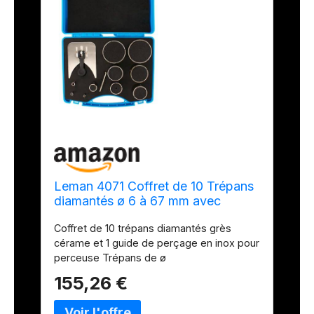
Leman 4071 Coffret de 10 Trépans
diamantés ø 6 à 67 mm avec
guide/grès/cérame
Coffret de 10 trépans diamantés grès
cérame et 1 guide de perçage en inox pour
perceuse Trépans de ø
6/8/10/22/35/41/44/51/65/67 pour
155,26 €
carrelage, faïence, marbre, grès cérame
Perçage avec eau trépan diamanté par