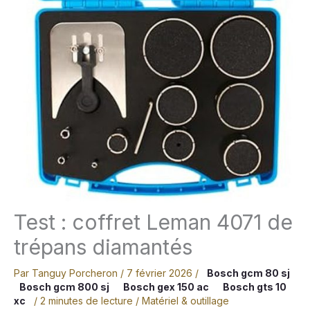
Test : coffret Leman 4071 de
trépans diamantés
Par
Tanguy Porcheron
/
7 février 2026
/
Bosch gcm 80 sj
Bosch gcm 800 sj
Bosch gex 150 ac
Bosch gts 10
xc
/
2 minutes de lecture
/
Matériel & outillage