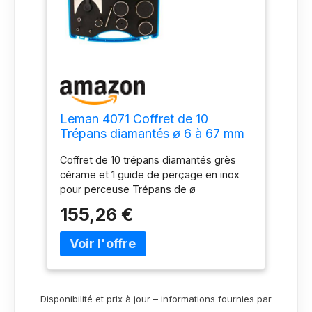
Leman 4071 Coffret de 10
Trépans diamantés ø 6 à 67 mm
avec guide/grès/cérame
Coffret de 10 trépans diamantés grès
cérame et 1 guide de perçage en inox
pour perceuse Trépans de ø
6/8/10/22/35/41/44/51/65/67 pour
155,26 €
carrelage, faïence, marbre, grès cérame
Perçage avec eau trépan diamanté par
électrolyse vitesse de rotation
optimale800-1200 t/min Chaque trépan
est livré avec une éponge à imbiber
d'eau Emmanchement 6 pans
Disponibilité et prix à jour – informations fournies par