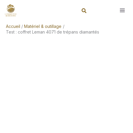
Aller
Rechercher
au
contenu
Accueil
Matériel & outillage
Test : coffret Leman 4071 de trépans diamantés