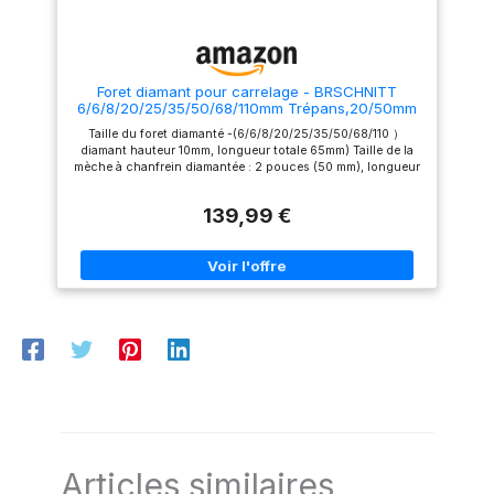
facilement les copeaux.
résultats et une durée de vie
nstructions D'utilisation:
prolongée, l’utilisation d’eau
Gardez les scies cloches en
est recommandée. Cette scie
train de percer verticalement,
cloche carrelage offre un
lorsqu'une fente ronde est
perçage contrôlé sans
Foret diamant pour carrelage - BRSCHNITT
percée, vous pouvez retirer le
fissures. FORETS DIAMANTÉS
6/6/8/20/25/35/50/68/110mm Trépans,20/50mm
foret de centrage et continuer
EN ACIER 45#: Fabriqués en
Fingerfraise Diamantée et Adaptateur pour
à percer. La vitesse
acier 45# avec particules de
Taille du foret diamanté -(6/6/8/20/25/35/50/68/110 ）
Carrelage Porcelaine Granit Marbre
recommandée est d'environ
diamant brasées, ces forets
diamant hauteur 10mm, longueur totale 65mm) Taille de la
500-800 RPM et l'utilisation
diamantés garantissent une
mèche à chanfrein diamantée : 2 pouces (50 mm), longueur
de l'eau permet de maintenir le
excellente performance de
utile de 46 mm, filetage M14, grain 80, longueur totale de 55
refroidissement pour une
coupe et une longue durée
mm, angle supérieur de 60 degrés. Les mèches diamantées
longue durée.
d’utilisation. Conçus pour le
139,99 €
sont idéales pour percer à sec des trous dans les carreaux
perçage humide, ils assurent
de porcelaine, la céramique, les carreaux de salle de bain, le
des résultats fiables sur les
granit et le marbre, la maçonnerie, le béton, le verre et le
matériaux de construction
plastique dur. L'utilisation d'eau peut prolonger la durée de
durs. SÉCURITÉ ET PRATICITÉ:
vie. ✔Machine - meuleuse d'angle (connexion directe) ou
Le kit comprend 5 forets
perceuse électrique (avec adaptateur)
diamantés pour carrelage, 5
clés Allen pour le
remplacement facile des forets
de centrage, ainsi qu’une
paire de gants en latex
polyester antidérapants pour
une meilleure prise, plus de
sécurité et de confort pendant
le travail.
Articles similaires