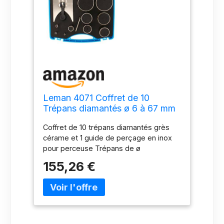
Leman 4071 Coffret de 10
Trépans diamantés ø 6 à 67 mm
avec guide/grès/cérame
Coffret de 10 trépans diamantés grès
cérame et 1 guide de perçage en inox
pour perceuse Trépans de ø
6/8/10/22/35/41/44/51/65/67 pour
155,26 €
carrelage, faïence, marbre, grès cérame
Perçage avec eau trépan diamanté par
électrolyse vitesse de rotation
optimale800-1200 t/min Chaque trépan
est livré avec une éponge à imbiber
d'eau Emmanchement 6 pans