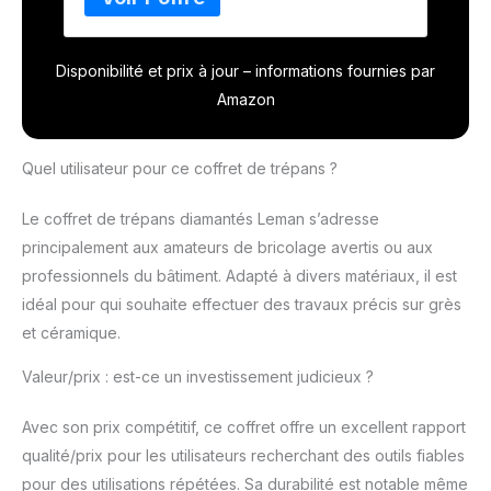
électrolyse vitesse de rotation
optimale800-1200 t/min Chaque trépan est
livré avec une éponge à imbiber d'eau
Disponibilité et prix à jour – informations fournies par
Emmanchement 6 pans
Amazon
Quel utilisateur pour ce coffret de trépans ?
Le coffret de trépans diamantés Leman s’adresse
principalement aux amateurs de bricolage avertis ou aux
professionnels du bâtiment. Adapté à divers matériaux, il est
idéal pour qui souhaite effectuer des travaux précis sur grès
et céramique.
Valeur/prix : est-ce un investissement judicieux ?
Avec son prix compétitif, ce coffret offre un excellent rapport
qualité/prix pour les utilisateurs recherchant des outils fiables
pour des utilisations répétées. Sa durabilité est notable même