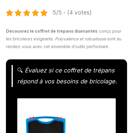
5/5 - (4 votes)
Découvrez le coffret de trépans diamantés
conçu pour
les bricoleurs exigeants.
Polyvalence et robustesse
sont au
rendez-vous avec cet ensemble d’outils performant.
🔍
Évaluez si ce coffret de trépans
répond à vos besoins de bricolage.