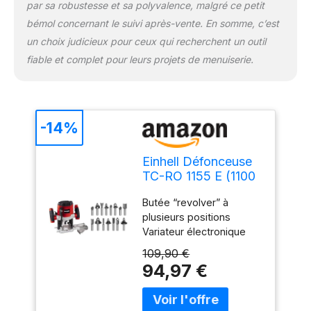
par sa robustesse et sa polyvalence, malgré ce petit
bémol concernant le suivi après-vente. En somme, c’est
un choix judicieux pour ceux qui recherchent un outil
fiable et complet pour leurs projets de menuiserie.
-14%
Einhell Défonceuse
TC-RO 1155 E (1100
W, Régime 11000-
Butée “revolver” à
30000 trs/min,
plusieurs positions
Hauteur de levée :
Variateur électronique
55 mm, Pince de
Profondeur de fraisage
serrage : Ø 8 et Ø 6
109,90 €
réglable en continu avec
mm, Butée
94,97 €
une grande précision Kit
"révolver" à
vendu dans un coffret en
plusieurs niveaux) +
bois Le kit comprend 15
Kit de 15 fraises