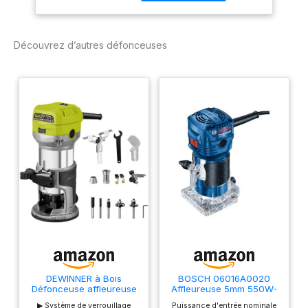
fraises aux carbures de
tungstène. Chaque fraise
présente un diamètre de
Découvrez d’autres défonceuses
tige de 8 mm.
DEWINNER à Bois
BOSCH 06016A0020
Défonceuse affleureuse
Affleureuse 5mm 550W-
électrique 710W 13000-
GKF 500
▶ Système de verrouillage
Puissance d'entrée nominale