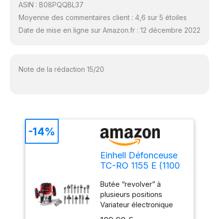
ASIN : B08PQQBL37
Moyenne des commentaires client : 4,6 sur 5 étoiles
Date de mise en ligne sur Amazon.fr : 12 décembre 2022
Note de la rédaction 15/20
-14%
Einhell Défonceuse
TC-RO 1155 E (1100
W, Régime 11000-
Butée “revolver” à
30000 trs/min,
plusieurs positions
Hauteur de levée :
Variateur électronique
55 mm, Pince de
Profondeur de fraisage
serrage : Ø 8 et Ø 6