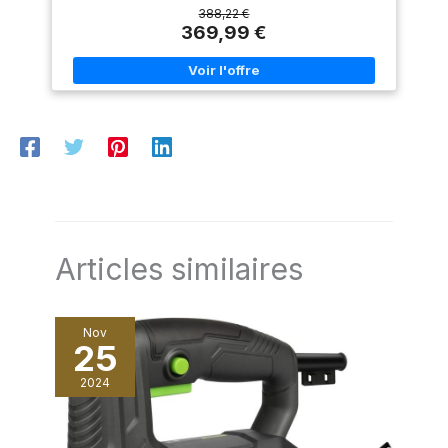
maintiennent le mécanisme de
broche innovant permettant un changement d’accessoire
388,22 €
plongée en bon état de
rapide Une défonceuse plongeante très pratique Livré avec :
369,99 €
fonctionnement.
GOF 1250 CE (Clé plate de 19 mm, Butée parallèle avec
réglage micrométrique 2, Adaptateur de bague de copiage,
Pince avec écrou de serrage 8 mm, L-BOXX)
Articles similaires
Nov
25
2024