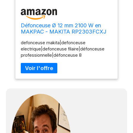
Défonceuse Ø 12 mm 2100 W en
MAKPAC - MAKITA RP2303FCXJ
defonceuse makita|defonceuse
electrique|defonceuse filaire|défonceuse
professionnelle|défonceuse 8
mm|défonceuse|défonceuse
2300W|défonceuse 12
mm|RP2300FCXJ|RP2300|RP2302|RP23002F
CXJ