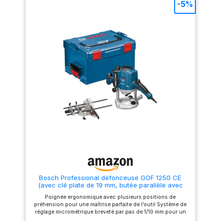
jusqu'à 50mm, ce routeur est
flexibles sur différents
-5%
parfait pour une variété
matériaux. Composants de
d'applications, notamment
qualité supérieure : avec un
l'installation de cuisine, la
alésage de serrage de 12 mm et
découpe de plans de travail,
une plaque de base en
l'installation d'éviers et les
aluminium robuste pour des
modifications de caissons.
résultats de fraisage précis et
CONTROLE PRÉCIS : Le
stables. Kit d'accessoires
contrôle de vitesse variable à
étendu : comprend 1 paire de
6 niveaux permet des
balais de charbon, 1 clé, 1
ajustements précis pour
butée parallèle, 1 aspiration de
s'adapter à une large gamme
poussière, 1 disque de
de fraises, de matériaux et
guidage, 1 anneau de copie et
d'applications. SÉCURITÉ
3 douilles d'enregistrement (6
AMÉLIORÉE : Des
mm, 12 mm, 1/2 pouce).
fonctionnalités de sécurité
Emballage sûr : le produit est
avancées, notamment une
inséré dans un film
limite de profondeur de
transparent perforé, puis
plongée et un double
placé dans une boîte colorée
verrouillage de la pince,
pour assurer la sécurité
garantissent une coupe sûre
pendant le transport.
et précise. PRATIQUE ET
PORTABLE : Le routeur à
plongée T7EK est livré avec un
Bosch Professional défonceuse GOF 1250 CE
design ergonomique, un
(avec clé plate de 19 mm, butée parallèle avec
boîtier de transport moulé
réglage fin, adaptateur pour bague de copiage,
pour un rangement et un
Poignée ergonomique avec plusieurs positions de
pince de serrage, L-BOXX)
transport faciles, ainsi que
préhension pour une maîtrise parfaite de l’outil Système de
des soufflets de protection
réglage micrométrique breveté par pas de 1/10 mm pour un
contre la poussière qui
ajustement précis de la profondeur de fraisage Blocage de