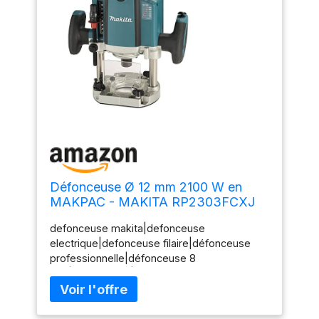
Défonceuse Ø 12 mm 2100 W en
MAKPAC - MAKITA RP2303FCXJ
defonceuse makita|defonceuse
electrique|defonceuse filaire|défonceuse
professionnelle|défonceuse 8
mm|défonceuse|défonceuse
2300W|défonceuse 12
mm|RP2300FCXJ|RP2300|RP2302|RP23002F
CXJ