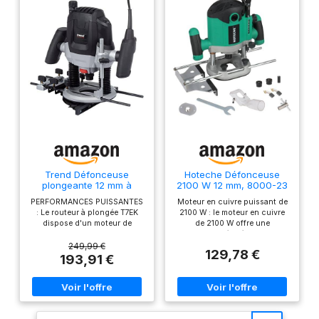
Trend Défonceuse
Hoteche Défonceuse
plongeante 12 mm à
2100 W 12 mm, 8000-23
vitesse variable, 2100W,
500 tr/min, profondeur
PERFORMANCES PUISSANTES
Moteur en cuivre puissant de
230V EU, profondeur de
de travail 55 mm, plaque
: Le routeur à plongée T7EK
2100 W : le moteur en cuivre
plongée 50 mm,
de base en aluminium,
dispose d'un moteur de
de 2100 W offre une
défonceuse pour usages
accessoires inclus
2100W avec un excellent
puissance élevée pour un
multiples, T7EK/EURO
rapport puissance-poids, ce
fraisage précis et efficace
249,99 €
129,78 €
qui le rend facile à manipuler
dans le bois, le plastique et
193,91 €
et capable de réaliser des
d'autres matériaux. Vitesse de
coupes lisses et sans effort.
rotation variable (8000-23500
LONGUEUR DE PLONGÉE
tr/min) et profondeur de travail
POLYVALENTE : Avec une
(0-55 mm) : idéal pour des
profondeur de plongée allant
travaux de fraisage précis et