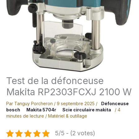
Test de la défonceuse
Makita RP2303FCXJ 2100 W
Par
Tanguy Porcheron
/
9 septembre 2025
/
Défonceuse
bosch
Makita 5704r
Scie circulaire makita
/
4
minutes de lecture
/
Matériel & outillage
5/5 - (2 votes)