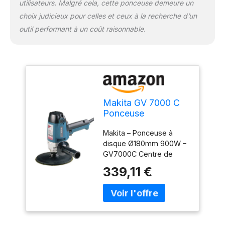
utilisateurs. Malgré cela, cette ponceuse demeure un
choix judicieux pour celles et ceux à la recherche d’un
outil performant à un coût raisonnable.
Makita GV 7000 C
Ponceuse
Excentrique Limage
Makita – Ponceuse à
180mm 900W
disque Ø180mm 900W –
GV7000C Centre de
gravité bas pour plus de
339,11 €
confort d'utilisation
Protection de la machine
contre les poussières
optimisée Système de
refroidissement optimisé