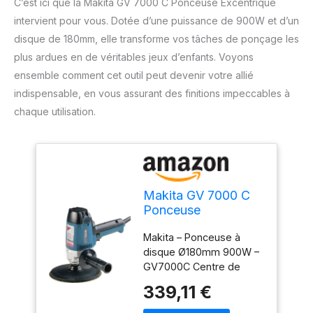
C’est ici que la Makita GV 7000 C Ponceuse Excentrique
intervient pour vous. Dotée d’une puissance de 900W et d’un
disque de 180mm, elle transforme vos tâches de ponçage les
plus ardues en de véritables jeux d’enfants. Voyons
ensemble comment cet outil peut devenir votre allié
indispensable, en vous assurant des finitions impeccables à
chaque utilisation.
Makita GV 7000 C
Ponceuse
Excentrique Limage
Makita – Ponceuse à
180mm 900W
disque Ø180mm 900W –
GV7000C Centre de
gravité bas pour plus de
339,11 €
confort d'utilisation
Protection de la machine