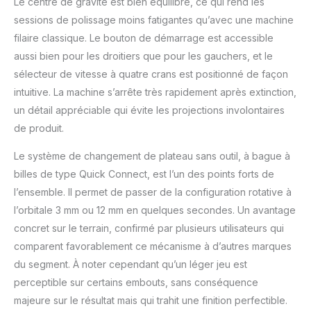
les 3 minutes qui suivent son arrêt, la
Le centre de gravité est bien équilibré, ce qui rend les
vitesse sera réinitialisée au niveau I. 【Aide
sessions de polissage moins fatigantes qu’avec une machine
Idéale pour les Travaux Détail】Mini
filaire classique. Le bouton de démarrage est accessible
polisseuse voiture S4 avec barre
aussi bien pour les droitiers que pour les gauchers, et le
d'extension pour les coins intérieurs
sélecteur de vitesse à quatre crans est positionné de façon
inaccessibles tels que les pare-chocs, les
rétroviseurs, les roues, etc. La BATOCA
intuitive. La machine s’arrête très rapidement après extinction,
polisseuse piles S4 est l'outil idéal pour
un détail appréciable qui évite les projections involontaires
une utilisation dans des endroits confinés,
de produit.
simplifiant le processus de polissage et
facilitant le travail de détail. 【Suffisamment
Le système de changement de plateau sans outil, à bague à
d'Accessoires】Polisseuse à batterie S4
billes de type Quick Connect, est l’un des points forts de
comprend non seulement les accessoires
de base, mais aussi 2 jeux de mini-
l’ensemble. Il permet de passer de la configuration rotative à
tampons de polissage qui ne nécessitent
l’orbitale 3 mm ou 12 mm en quelques secondes. Un avantage
pas de plaque de support pour être
concret sur le terrain, confirmé par plusieurs utilisateurs qui
utilisés avec la lance à embout allongé.
comparent favorablement ce mécanisme à d’autres marques
Sont également inclus des chiffons de
polissage pour le verre et du papier de
du segment. À noter cependant qu’un léger jeu est
verre éponge pour le plastique, une large
perceptible sur certains embouts, sans conséquence
gamme d'accessoires pour répondre à
majeure sur le résultat mais qui trahit une finition perfectible.
vos différents besoins en matière