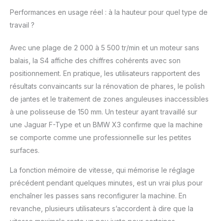
d'entretien automobile ! 【Moteur Sans
Performances en usage réel : à la hauteur pour quel type de
Balais】La machine à polir professionnelle
travail ?
S4 utilise un moteur sans balais, plus
puissant, plus fort, plus durable. Pas de
Avec une plage de 2 000 à 5 500 tr/min et un moteur sans
soucis pour remplacer les balais de
carbone, idéal pour le polissage
balais, la S4 affiche des chiffres cohérents avec son
professionnel des voitures !
positionnement. En pratique, les utilisateurs rapportent des
résultats convaincants sur la rénovation de phares, le polish
de jantes et le traitement de zones anguleuses inaccessibles
à une polisseuse de 150 mm. Un testeur ayant travaillé sur
une Jaguar F-Type et un BMW X3 confirme que la machine
se comporte comme une professionnelle sur les petites
surfaces.
La fonction mémoire de vitesse, qui mémorise le réglage
précédent pendant quelques minutes, est un vrai plus pour
enchaîner les passes sans reconfigurer la machine. En
revanche, plusieurs utilisateurs s’accordent à dire que la