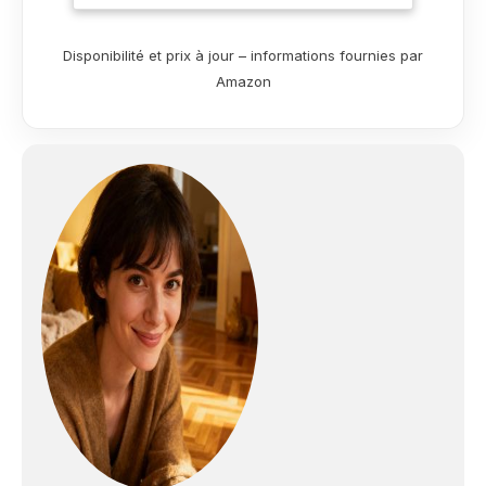
augmentent l'efficacité du polissage
des petites surfaces. La flexibilité et la
simplicité n'ont jamais été aussi
Disponibilité et prix à jour – informations fournies par
grandes avec une seule machine pour
Amazon
répondre à tous les besoins. 【4
Vitesses + MémoireVitesse】Polisseuse
sans fil BATOCA possède 4 vitesses,
2000RPM-5500RPM, l'indicateur LED
indique le niveau de vitesse. Mémoire
de vitesse : si vous remettez l'appareil
en marche dans les 3 minutes qui
suivent son arrêt, il conservera sa
vitesse d'origine ; si vous remettez
l'appareil en marche dans les 3 minutes
qui suivent son arrêt, la vitesse sera
réinitialisée au niveau I. 【Aide Idéale
pour les Travaux Détail】Mini polisseuse
voiture S4 avec barre d'extension pour
les coins intérieurs inaccessibles tels
que les pare-chocs, les rétroviseurs, les
roues, etc. La BATOCA polisseuse piles
S4 est l'outil idéal pour une utilisation