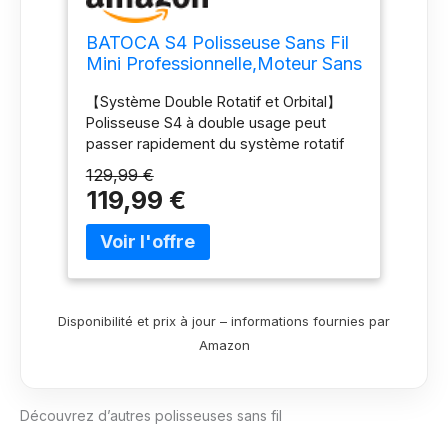
BATOCA S4 Polisseuse Sans Fil
Mini Professionnelle,Moteur Sans
Balais
【Système Double Rotatif et Orbital】
Polisseuse S4 à double usage peut
passer rapidement du système rotatif
au système orbital aléatoire en
129,99 €
changeant d'entraînement. Le système
119,99 €
rotatif permet d'obtenir une finition fine
et précise, tandis que les entraînements
orbitaux aléatoires de 3mm et 12mm
augmentent l'efficacité du polissage
des petites surfaces. La flexibilité et la
simplicité n'ont jamais été aussi
Disponibilité et prix à jour – informations fournies par
grandes avec une seule machine pour
Amazon
répondre à tous les besoins. 【4
Vitesses + MémoireVitesse】Polisseuse
sans fil BATOCA possède 4 vitesses,
Découvrez d’autres polisseuses sans fil
2000RPM-5500RPM, l'indicateur LED
indique le niveau de vitesse. Mémoire