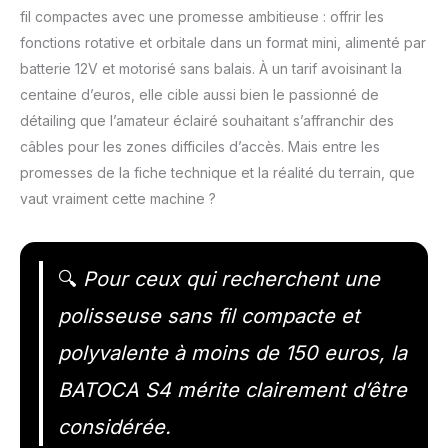
fil compactes avec une promesse ambitieuse : offrir les
fonctions rotative et orbitale dans un format mini, alimenté par
batterie 12V et motorisé sans balais. À un tarif avoisinant la
centaine d’euros, elle cible aussi bien le passionné de
détailing que l’amateur éclairé souhaitant s’affranchir des
câbles pour les zones difficiles d’accès. Mais entre les
promesses de la fiche technique et la réalité du terrain, que
vaut vraiment cette machine ?
🔍
Pour ceux qui recherchent une
polisseuse sans fil compacte et
polyvalente à moins de 150 euros, la
BATOCA S4 mérite clairement d’être
considérée.