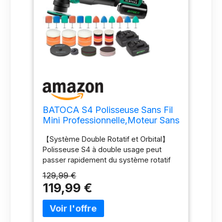
BATOCA S4 Polisseuse Sans Fil
Mini Professionnelle,Moteur Sans
Balais
【Système Double Rotatif et Orbital】
Polisseuse S4 à double usage peut
passer rapidement du système rotatif
au système orbital aléatoire en
129,99 €
changeant d'entraînement. Le système
119,99 €
rotatif permet d'obtenir une finition fine
et précise, tandis que les entraînements
orbitaux aléatoires de 3mm et 12mm