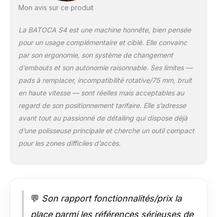
dans des endroits confinés, simplifiant
Mon avis sur ce produit
le processus de polissage et facilitant le
travail de détail. 【Suffisamment
La BATOCA S4 est une machine honnête, bien pensée
d'Accessoires】Polisseuse à batterie S4
pour un usage complémentaire et ciblé. Elle convainc
comprend non seulement les
par son ergonomie, son système de changement
accessoires de base, mais aussi 2 jeux
d’embouts et son autonomie raisonnable. Ses limites —
de mini-tampons de polissage qui ne
nécessitent pas de plaque de support
pads à remplacer, incompatibilité rotative/75 mm, bruit
pour être utilisés avec la lance à embout
en haute vitesse — sont réelles mais acceptables au
allongé. Sont également inclus des
regard de son positionnement tarifaire. Elle s’adresse
chiffons de polissage pour le verre et du
avant tout au passionné de détailing qui dispose déjà
papier de verre éponge pour le
plastique, une large gamme
d’une polisseuse principale et cherche un outil compact
d'accessoires pour répondre à vos
pour les zones difficiles d’accès.
différents besoins en matière
d'entretien automobile ! 【Moteur Sans
Balais】La machine à polir
professionnelle S4 utilise un moteur
sans balais, plus puissant, plus fort, plus
💬
Son rapport fonctionnalités/prix la
durable. Pas de soucis pour remplacer
les balais de carbone, idéal pour le
place parmi les références sérieuses de