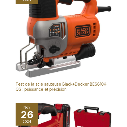
Sa poignée caoutchoutée
antidérapante pour rendre
antidérapante assure confort
votre travail plus confortable
et précision, tandis que sa
et vous offrir une meilleure
grande plaque de 150 mm
prise en main pour un
couvre une large zone pour
contrôle précis et sûr Large
un résultat rapide, homogène
Application: Le kit de
et éclatant sur toute la
polissage automobile
carrosserie.
comprend une polisseuse
sans fil de 18cm, deux
batteries Li-ion 21V 4000mAh,
un chargeur rapide, un
tampon de polissage en
éponge, un tampon de
polissage en éponge ondulée,
un disque de polissage en
laine, du papier de verre et un
mode d'emploi. Vous pouvez
changer de tampon en
fonction de la situation réelle.
Les tampons de polissage
Test de la scie sauteuse Black+Decker BES610K-
sont dotés de velcro et
QS : puissance et précision
s'installent facilement. Il est
adapté au nettoyage des
voitures, des meubles, du
bois, du cuir et des carreaux
Nov
26
2024