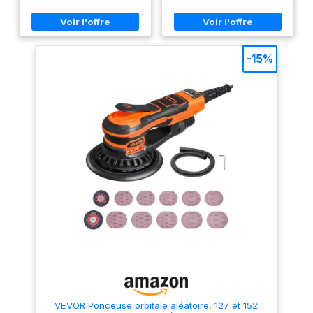
000 tr/min, offrant une
le finissage précis des
Frein électronique
puissance de sortie élevée,
surfaces. Cette polyvalence la
qui peut poncer rapidement et
rend adaptée à tous les
arrête le pad en <2
efficacement le bois ou
matériaux. 【Frein de Sécurité
sec en cas de chute
éliminer la rouille sur le métal
】 Notre ponceuse électrique
dans un petit espace Nouveau
intègre un frein de rouleau
– pas de rotation
-15%
système de collecte de
intelligent. Lorsque l'outil est
dangereuse. Design
poussière : cette ponceuse à
soulevé, il arrête presque
bas-centré empêche
souris est équipée de 6 trous
instantanément le pad, limitant
de collecte de poussière, qui
la vitesse à 500 OPM pour
le basculement sur
peuvent collecter beaucoup
éviter tout risque de
surfaces verticales.
de saleté, et est livrée avec un
surponçage et garantir un
adaptateur de collecte de
contrôle total. 【Bac à
【Design
poussière qui peut être
Poussière Transparent 】 La
Ergonomique &
facilement connecté à un
ponceuse orbitale électrique
Garantie】
aspirateur. Le dépoussiéreur
est dotée d'un système de
de ponceuse est facile à
collecte optimisé avec un bac
Conception
retirer et à installer pour
amovible et transparent.Son
ambidextre, corps
garder votre zone de travail
filtre micro-filtrant et ses 8
propre Changement rapide du
orifices d'aspiration
léger de 1,1 kg,
papier de verre : conception
garantissent une aspiration
poignée anti-
de la plaque de base auto-
efficace. Pour les travaux de
vibration, équilibre
agrippante, aucun outil
ponçage et de polissage de
requis, le papier de verre peut
longue durée ou sur de
bilatéral.
être changé en 5 secondes,
grandes surfaces, il est
compatible avec la plupart des
possible de la raccorder à un
papiers de verre du marché,
aspirateur afin d'assurer une
améliorant considérablement
collecte encore plus efficace.
l'efficacité du travail
【Facilité d'utilisation】Cette
VEVOR Ponceuse orbitale aléatoire, 127 et 152
Conception ergonomique : la
ponceuse orbitale est livrée