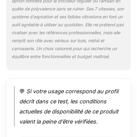
option honnête pour le bricoleur régulier ou l’artisan en
polissage et
quête de polyvalence sans se ruiner. Ses 7 vitesses, son
traitement de bords.
【Protection de
système d’aspiration et ses faibles vibrations en font un
Sécurité Avancée】
outil agréable à utiliser au quotidien. Elle ne prétend pas
Frein électronique
rivaliser avec les références professionnelles, mais elle
arrête le pad en <2
remplit son rôle avec sérieux sur bois, métal et
sec en cas de chute
carrosserie. Un choix raisonné pour qui recherche un
– pas de rotation
dangereuse. Design
équilibre entre fonctionnalités et budget maîtrisé.
bas-centré empêche
le basculement sur
surfaces verticales.
【Design
Ergonomique &
💬
Si votre usage correspond au profil
Garantie】
Conception
décrit dans ce test, les conditions
ambidextre, corps
actuelles de disponibilité de ce produit
léger de 1,1 kg,
poignée anti-
valent la peine d’être vérifiées.
vibration, équilibre
bilatéral.