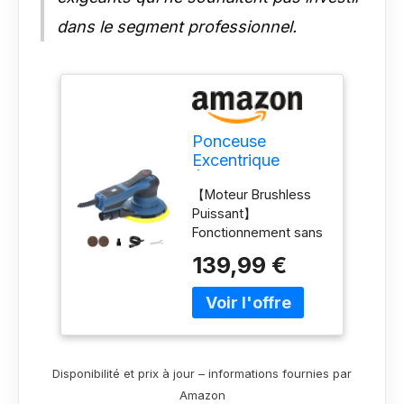
dans le segment professionnel.
Ponceuse
Excentrique
Électrique 150mm
【Moteur Brushless
Orbitale Ø5.0mm
Puissant】
360W Sans
Fonctionnement sans
Balais
entretien amélioré,
139,99 €
aucune brosse de
charbon à remplacer,
durée de vie
prolongée, plus
efficace et couple
plus élevé. 【Orbitale
Disponibilité et prix à jour – informations fournies par
Aléatoire 5mm】
Amazon
Combine une rotation