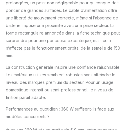
l'ébénisterie fine, la
prolongées, un point non négligeable pour quiconque doit
restauration automobile
poncer de grandes surfaces. Le câble d’alimentation offre
ou l'artisanat DIY.
une liberté de mouvement correcte, même si l’absence de
【Contrôle Intelligent 7
batterie impose une proximité avec une prise secteur. La
Vitesses】 Puissance
progressive de 4 000 à
forme rectangulaire annoncée dans la fiche technique peut
10 000 tr/min. Boutons
surprendre pour une ponceuse excentrique, mais cela
+/- pour précision
n’affecte pas le fonctionnement orbital de la semelle de 150
(incréments de 1 000
mm.
tr/min). Parfait pour
meulage moyen,
La construction générale inspire une confiance raisonnable.
meulage fin, polissage
Les matériaux utilisés semblent robustes sans atteindre le
et traitement de bords.
【Protection de
niveau des marques premium du secteur. Pour un usage
Sécurité Avancée】
domestique intensif ou semi-professionnel, le niveau de
Frein électronique
finition paraît adapté.
arrête le pad en <2 sec
en cas de chute – pas
Performances au quotidien : 360 W suffisent-ils face aux
de rotation
modèles concurrents ?
dangereuse. Design
bas-centré empêche le
Avec ses 360 W et une orbite de 5,0 mm, cette ponceuse