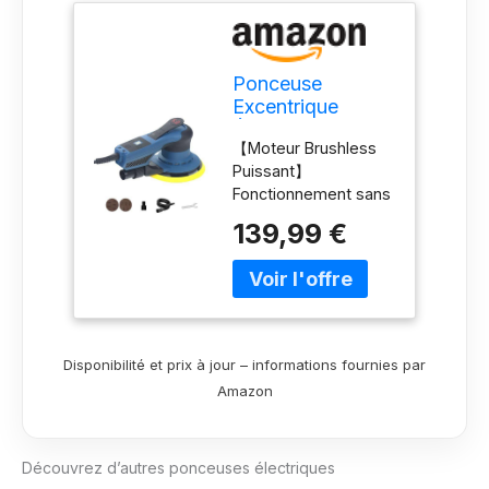
Ponceuse
Excentrique
Électrique 150mm
【Moteur Brushless
Orbitale Ø5.0mm
Puissant】
360W Sans
Fonctionnement sans
Balais
entretien amélioré,
139,99 €
aucune brosse de
charbon à remplacer,
durée de vie
prolongée, plus
efficace et couple
plus élevé. 【Orbitale
Disponibilité et prix à jour – informations fournies par
Aléatoire 5mm】
Amazon
Combine une rotation
rapide du pad de
ponçage avec des
Découvrez d’autres ponceuses électriques
orbites elliptiques