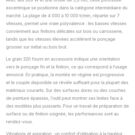
basculement sur
surfaces verticales.
excentrique se positionne dans la catégorie intermédiaire du
【Design Ergonomique
marché. La plage de 4 000 à 10 000 tr/min, répartie sur 7
& Garantie】
vitesses, permet une vraie polyvalence : les basses vitesses
Conception
conviennent aux finitions délicates sur bois ou carrosserie,
ambidextre, corps
léger de 1,1 kg, poignée
tandis que les vitesses élevées accélèrent le ponçage
anti-vibration, équilibre
grossier sur métal ou bois brut.
bilatéral.
Le grain 320 fourni en accessoire indique une orientation
vers le ponçage fin et la finition, ce qui correspond à l’usage
annoncé. En pratique, la montée en régime est progressive
et le couple disponible se révèle suffisant pour la plupart des
matériaux courants. Sur des surfaces dures ou des couches
de peinture épaisses, l’outil peut montrer ses limites face à
des modèles plus puissants. Pour un travail de préparation de
surface ou de finition soignée, les performances sont au
rendez-vous.
Vibrations et aspiration : un confort d’utilisation à la hauteur