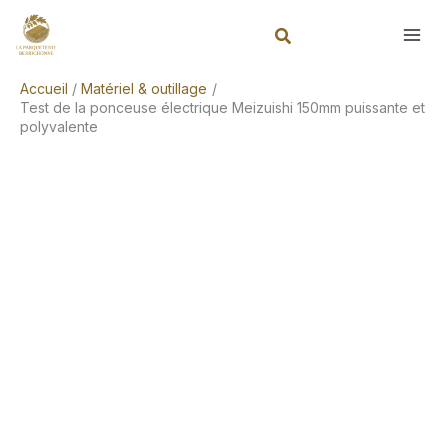
Aller
Rechercher
au
contenu
Accueil
Matériel & outillage
Test de la ponceuse électrique Meizuishi 150mm puissante et
polyvalente