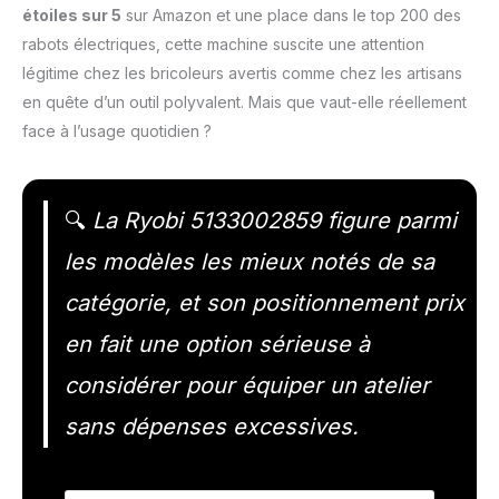
étoiles sur 5
sur Amazon et une place dans le top 200 des
rabots électriques, cette machine suscite une attention
légitime chez les bricoleurs avertis comme chez les artisans
en quête d’un outil polyvalent. Mais que vaut-elle réellement
face à l’usage quotidien ?
🔍
La Ryobi 5133002859 figure parmi
les modèles les mieux notés de sa
catégorie, et son positionnement prix
en fait une option sérieuse à
considérer pour équiper un atelier
sans dépenses excessives.