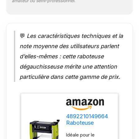
amateur ou semi-professionnel.
💬
Les caractéristiques techniques et la
note moyenne des utilisateurs parlent
d’elles-mêmes : cette raboteuse
dégauchisseuse mérite une attention
particulière dans cette gamme de prix.
4892210149664
Raboteuse
Dégauchisseuse,
Idéale pour le
Multicolore