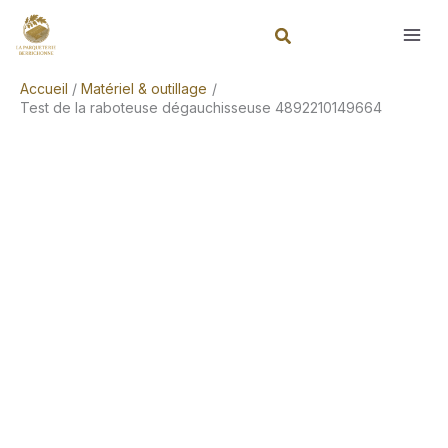
Aller
Rechercher
au
contenu
Accueil
Matériel & outillage
Test de la raboteuse dégauchisseuse 4892210149664