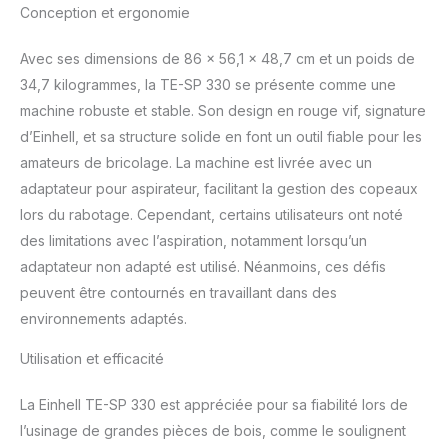
Conception et ergonomie
des surfaces lisses.
Aspiration – Le raccord
Avec ses dimensions de 86 x 56,1 x 48,7 cm et un poids de
de Ø 100 mm permet de
brancher un système
34,7 kilogrammes, la TE-SP 330 se présente comme une
d’aspiration des copeaux
machine robuste et stable. Son design en rouge vif, signature
afin de conserver un
d’Einhell, et sa structure solide en font un outil fiable pour les
espace de travail
amateurs de bricolage. La machine est livrée avec un
toujours propre. Table de
rabotage – Repliable, la
adaptateur pour aspirateur, facilitant la gestion des copeaux
grande table d’entrée et
lors du rabotage. Cependant, certains utilisateurs ont noté
de sortie s’ajuste avec
des limitations avec l’aspiration, notamment lorsqu’un
précision.Deux poignées
adaptateur non adapté est utilisé. Néanmoins, ces défis
facilitent le transport.
Sécurité – L’interrupteur
peuvent être contournés en travaillant dans des
avec déclencheur à
environnements adaptés.
tension nulle assure la
sécurité en empêchant le
Utilisation et efficacité
redémarrage involontaire
de l’outil après une
La Einhell TE-SP 330 est appréciée pour sa fiabilité lors de
coupure de courant.
l’usinage de grandes pièces de bois, comme le soulignent