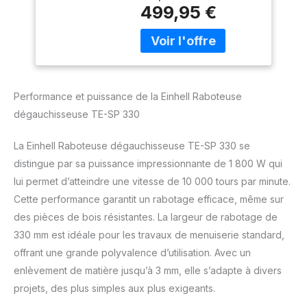
stationnaire TE-SP 330
499,95 €
est un outil performant
pour usiner des pièces
en épaisseur. Rabotage –
Avec une largeur et une
hauteur de passage de
330 et 153 mm, la
Performance et puissance de la Einhell Raboteuse
raboteuse permet de
dégauchisseuse TE-SP 330
raboter des planches et
poutres de petite à
La Einhell Raboteuse dégauchisseuse TE-SP 330 se
moyenne taille. Réglage
de la hauteur – Le
distingue par sa puissance impressionnante de 1 800 W qui
dispositif de réglage de
lui permet d’atteindre une vitesse de 10 000 tours par minute.
la hauteur se règle avec
Cette performance garantit un rabotage efficace, même sur
précision pour atteindre
des pièces de bois résistantes. La largeur de rabotage de
un enlèvement de
matière maximal de 3
330 mm est idéale pour les travaux de menuiserie standard,
mm. Fers – Avec ses
offrant une grande polyvalence d’utilisation. Avec un
deux fers réversibles
enlèvement de matière jusqu’à 3 mm, elle s’adapte à divers
bien affûtés, la raboteuse
projets, des plus simples aux plus exigeants.
stationnaire assure des
résultats parfaits pour