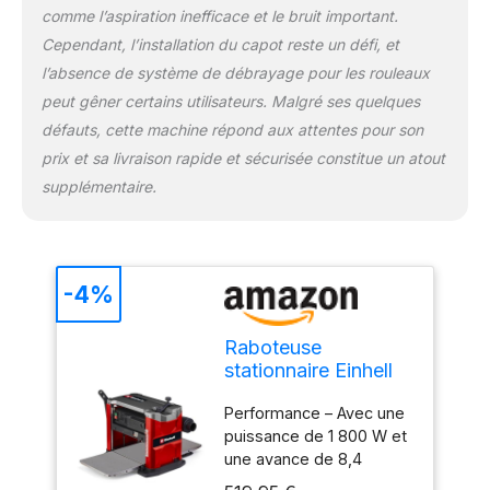
Sécurité – L’interrupteur
comme l’aspiration inefficace et le bruit important.
avec déclencheur à
Cependant, l’installation du capot reste un défi, et
tension nulle assure la
l’absence de système de débrayage pour les rouleaux
sécurité en empêchant le
peut gêner certains utilisateurs. Malgré ses quelques
redémarrage involontaire
défauts, cette machine répond aux attentes pour son
de l’outil après une
coupure de courant.
prix et sa livraison rapide et sécurisée constitue un atout
supplémentaire.
-4%
Raboteuse
stationnaire Einhell
TE-SP 330
Performance – Avec une
puissance de 1 800 W et
une avance de 8,4
m/min, la raboteuse