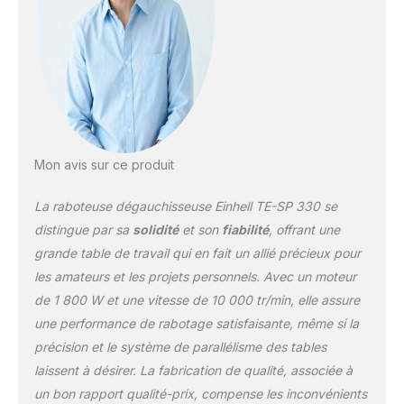
la hauteur se règle avec
précision pour atteindre
un enlèvement de
matière maximal de 3
mm. Fers – Avec ses
deux fers réversibles
bien affûtés, la raboteuse
stationnaire assure des
résultats parfaits pour
Mon avis sur ce produit
des surfaces lisses.
Aspiration – Le raccord
La raboteuse dégauchisseuse Einhell TE-SP 330 se
de Ø 100 mm permet de
brancher un système
distingue par sa
solidité
et son
fiabilité
, offrant une
d’aspiration des copeaux
grande table de travail qui en fait un allié précieux pour
afin de conserver un
les amateurs et les projets personnels. Avec un moteur
espace de travail
de 1 800 W et une vitesse de 10 000 tr/min, elle assure
toujours propre. Table de
rabotage – Repliable, la
une performance de rabotage satisfaisante, même si la
grande table d’entrée et
précision et le système de parallélisme des tables
de sortie s’ajuste avec
laissent à désirer. La fabrication de qualité, associée à
précision.Deux poignées
un bon rapport qualité-prix, compense les inconvénients
facilitent le transport.