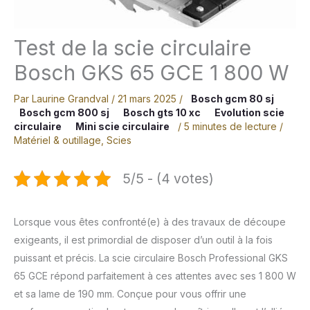
Test de la scie circulaire
Bosch GKS 65 GCE 1 800 W
Par
Laurine Grandval
/
21 mars 2025
/
Bosch gcm 80 sj
Bosch gcm 800 sj
Bosch gts 10 xc
Evolution scie
circulaire
Mini scie circulaire
/
5 minutes de lecture
/
Matériel & outillage
,
Scies
5/5 - (4 votes)
Lorsque vous êtes confronté(e) à des travaux de découpe
exigeants, il est primordial de disposer d’un outil à la fois
puissant et précis. La scie circulaire Bosch Professional GKS
65 GCE répond parfaitement à ces attentes avec ses 1 800 W
et sa lame de 190 mm. Conçue pour vous offrir une