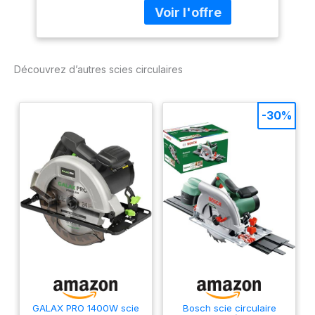
le système de rails de
guidage Bosch FSN et
les rails d’autres
marques Réalisation
possible de coupes
Découvrez d’autres scies circulaires
biaises avec le rail de
guidage, sans adaptateur
Progression de travail
-30%
rapide grâce au puissant
moteur de 1 800 W et à
la constante électronique
Niveau de pression
acoustique : 88 dB(A),
niveau de puissance
acoustique : 99 dB(A).
Livré avec : GKS 65 GCE,
clé 6 pans de 5 mm,
adaptateur d’aspiration, 1
lame de scie circulaire
pour bois
GALAX PRO 1400W scie
Bosch scie circulaire