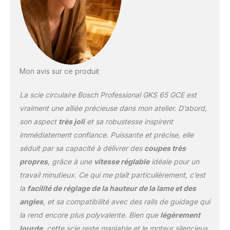
acoustique : 99 dB(A).
Livré avec : GKS 65 GCE,
clé 6 pans de 5 mm,
adaptateur d’aspiration, 1
lame de scie circulaire
pour bois
Mon avis sur ce produit
La scie circulaire Bosch Professional GKS 65 GCE est
vraiment une alliée précieuse dans mon atelier. D’abord,
son aspect
très joli
et sa robustesse inspirent
immédiatement confiance. Puissante et précise, elle
séduit par sa capacité à délivrer des
coupes très
propres
, grâce à une
vitesse réglable
idéale pour un
travail minutieux. Ce qui me plaît particulièrement, c’est
la
facilité de réglage de la hauteur de la lame et des
angles
, et sa compatibilité avec des rails de guidage qui
la rend encore plus polyvalente. Bien que
légèrement
lourde
, cette scie reste maniable et le moteur silencieux