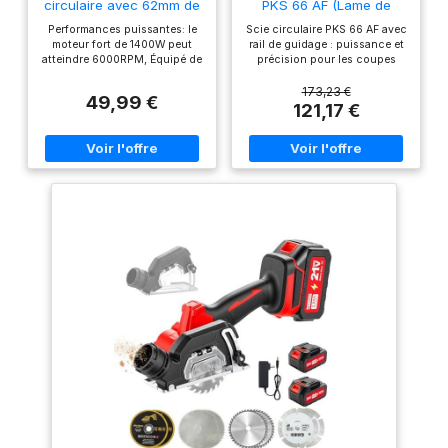
circulaire avec 62mm de
PKS 66 AF (Lame de
profondeur et moteur
scie, rail de guidage,
Performances puissantes: le
Scie circulaire PKS 66 AF avec
cuivre
carton, 1 600 W)
moteur fort de 1400W peut
rail de guidage : puissance et
atteindre 6000RPM, Équipé de
précision pour les coupes
lames de scie 185 mm peut
droites Permet aussi
atteindre le bois, le PVC et
d’effectuer des coupes
173,23 €
49,99 €
d'autres matériaux facilement
longues très précises avec le
121,17 €
coupés Sécurité et confort:
rail de guidage fourni Travail
les commutateurs d'assurance
propre car 80 % des copeaux
doubles peuvent éviter
sont récupérés par le boîtier
efficacement le danger causé
CleanSystem fourni Accepte
par un démarrage inattendu;
les lames de scie circulaire
La carte de protection en
avec un diamètre nominal de
plastique peut protéger
190 mm Livré avec : PKS 66 AF,
efficacement les utilisateurs;
boîtier CleanSystem, guide de
Coupure couverte en
coupe CutControl, trois
caoutchouc, réduire les
éléments de rail de guidage
vibrations, augmenter le
(de 35 cm chacun), lame
confort Réglage de la
Speedline Wood (diamètre 190
profondeur de l'angle de
mm), butée parallèle, carton
coupe et de biseau:
profondeur et angle de coupe
librement réglable ， La
profondeur de coupe
maximale à 90 degrés est de
62 mm et à 45 degrés, il s'agit
d'un guide d'angle de 48 mm
et d'un ajustement rapide qui
se verrouille pour la