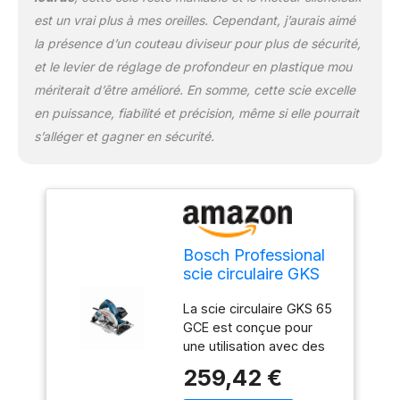
est un vrai plus à mes oreilles. Cependant, j’aurais aimé
la présence d’un couteau diviseur pour plus de sécurité,
et le levier de réglage de profondeur en plastique mou
mériterait d’être amélioré. En somme, cette scie excelle
en puissance, fiabilité et précision, même si elle pourrait
s’alléger et gagner en sécurité.
Bosch Professional
scie circulaire GKS
65 GCE (avec clé 6
La scie circulaire GKS 65
pans de 5 mm,
GCE est conçue pour
adaptateur
une utilisation avec des
d’aspiration, 1 lame
rails de guidage
de scie circulaire
259,42 €
Compatibilité totale avec
pour bois)