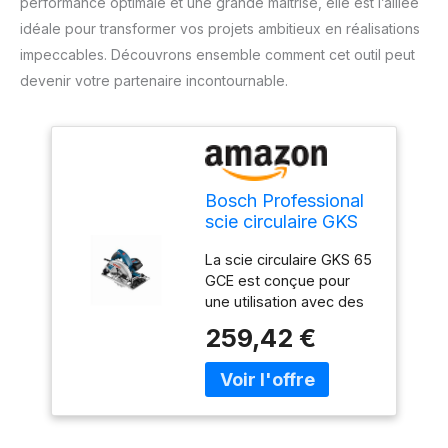
performance optimale et une grande maîtrise, elle est l’alliée
idéale pour transformer vos projets ambitieux en réalisations
impeccables. Découvrons ensemble comment cet outil peut
devenir votre partenaire incontournable.
Bosch Professional
scie circulaire GKS
65 GCE (avec clé 6
La scie circulaire GKS 65
pans de 5 mm,
GCE est conçue pour
adaptateur
une utilisation avec des
d’aspiration, 1 lame
rails de guidage
de scie circulaire
259,42 €
Compatibilité totale avec
pour bois)
le système de rails de
guidage Bosch FSN et
les rails d’autres
marques Réalisation