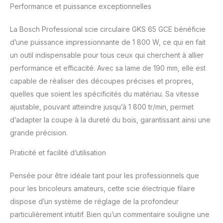
possible de coupes
Performance et puissance exceptionnelles
biaises avec le rail de
guidage, sans adaptateur
La Bosch Professional scie circulaire GKS 65 GCE bénéficie
Progression de travail
rapide grâce au puissant
d’une puissance impressionnante de 1 800 W, ce qui en fait
moteur de 1 800 W et à
un outil indispensable pour tous ceux qui cherchent à allier
la constante électronique
performance et efficacité. Avec sa lame de 190 mm, elle est
Niveau de pression
capable de réaliser des découpes précises et propres,
acoustique : 88 dB(A),
quelles que soient les spécificités du matériau. Sa vitesse
niveau de puissance
acoustique : 99 dB(A).
ajustable, pouvant atteindre jusqu’à 1 800 tr/min, permet
Livré avec : GKS 65 GCE,
d’adapter la coupe à la dureté du bois, garantissant ainsi une
clé 6 pans de 5 mm,
grande précision.
adaptateur d’aspiration, 1
lame de scie circulaire
Praticité et facilité d’utilisation
pour bois
Pensée pour être idéale tant pour les professionnels que
pour les bricoleurs amateurs, cette scie électrique filaire
dispose d’un système de réglage de la profondeur
particulièrement intuitif. Bien qu’un commentaire souligne une