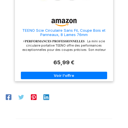
tranquillité d'esprit Le système
de collecte de poussière:
équipé d'une sortie de
poussière, qui peut être
connecté à l'aspirateur,
réduire efficacement la
poussière et garder
TEENO Scie Circulaire Sans Fil, Coupe Bois et
l'environnement de travail
Panneaux, 8 Lames 76mm
soigné Ce que vous
obtiendrez: 1 * GALAX PRO
⚡𝐏𝐄𝐑𝐅𝐎𝐑𝐌𝐀𝐍𝐂𝐄𝐒 𝐏𝐑𝐎𝐅𝐄𝐒𝐒𝐈𝐎𝐍𝐍𝐄𝐋𝐋𝐄𝐒 : La mini scie
Scies circulaires, 1 * 185mm
circulaire portative TEENO offre des performances
24-teeth TCT Lame de scie
exceptionnelles pour des coupes précises. Son moteur
circulaire (Ne peut être utilisé
sans balais tourne à 20000 tr/min, coupant efficacement le
que pour scier du bois), 1 x clé
bois, le métal et le PVC. Elle se caractérise par une faible
hexagonale, 1 * guide de
65,99 €
consommation d'énergie et une excellente dissipation de la
déchirure, 1 * manuel
chaleur. 🔋𝐋𝐎𝐍𝐆𝐔𝐄 𝐀𝐔𝐓𝐎𝐍𝐎𝐌𝐈𝐄 : Deux batteries lithium-
d'utilisation
ion de 2,0 Ah garantissent un fonctionnement ininterrompu,
offrant plus de 45 minutes d'utilisation continue. Une lampe
LED haute luminosité intégrée à l'avant assure une visée
claire même dans les zones sombres, pour un guidage
précis. La poignée ergonomique et souple réduit la fatigue
de la main. ✋𝐀𝐍𝐆𝐋𝐄 𝐃𝐄 𝐂𝐎𝐔𝐏𝐄 : Cette petite scies
circulaires électriques est équipée d'une semelle graduée
métallique amovible, permettant des angles de coupe
réglables (0° à 45°) pour des biseaux précis. Compatible
avec les rails de semelle, elle permet également des coupes
droites précises. 💖𝐒𝐄́𝐂𝐔𝐑𝐈𝐓𝐄́ :Un capot anti-poussière
transparent améliore la visibilité et la propreté. Le réglage
bidirectionnel permet d'orienter la lame dans le sens de
coupe, évitant ainsi les blocages et garantissant une