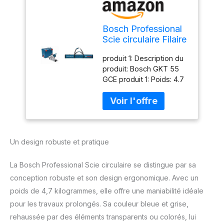
Bosch Professional
Scie circulaire Filaire
(1 400W, 4,7kg, Ø
produit 1: Description du
de la lame de scie :
produit: Bosch GKT 55
165 mm, L-BOXX) &
GCE produit 1: Poids: 4.7
Accessoires Sac de
kg produit 1: Largeur: 310
transport FSN BAG
mm produit 1: Hauteur:
(1650 mm)
240 mm produit 2: Avec
petite sacoche pour par
ex. la butée angulaire et
Un design robuste et pratique
un élément de
raccordement produit 2:
Avec bandoulière pour
La Bosch Professional Scie circulaire se distingue par sa
garder les deux mains
conception robuste et son design ergonomique. Avec un
libres produit 2: Y
poids de 4,7 kilogrammes, elle offre une maniabilité idéale
compris petit sac pour
pour les travaux prolongés. Sa couleur bleue et grise,
guide d'angle, pièce de
raccordement, etc
rehaussée par des éléments transparents ou colorés, lui