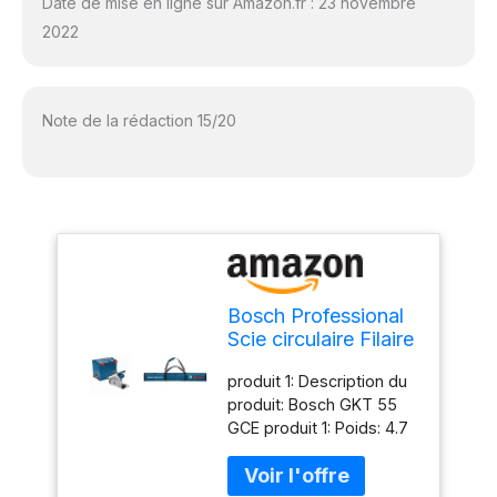
Date de mise en ligne sur Amazon.fr : 23 novembre
2022
Note de la rédaction 15/20
Bosch Professional
Scie circulaire Filaire
(1 400W, 4,7kg, Ø
produit 1: Description du
de la lame de scie :
produit: Bosch GKT 55
165 mm, L-BOXX) &
GCE produit 1: Poids: 4.7
Accessoires Sac de
kg produit 1: Largeur: 310
transport FSN BAG
mm produit 1: Hauteur:
(1650 mm)