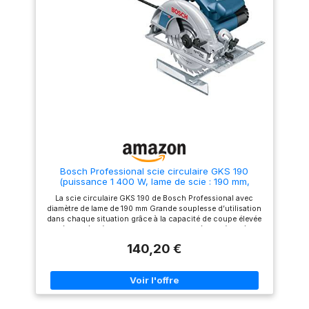
Speedline Wood (diamètre 190
mm), butée parallèle, carton
Bosch Professional scie circulaire GKS 190
(puissance 1 400 W, lame de scie : 190 mm,
profondeur de coupe : 70 mm, avec lame au
La scie circulaire GKS 190 de Bosch Professional avec
carbure, adaptateur d’aspiration, butée parallèle,
diamètre de lame de 190 mm Grande souplesse d’utilisation
clé six pans mâle)
dans chaque situation grâce à la capacité de coupe élevée
(70 mm) et à la fonction d’inclinaison (jusqu’à 56°)
Progression de sciage rapide dans les bois tendres et durs
140,20 €
grâce au puissant moteur de 1 400 W. Régime à vide : 5 500
tr/min Forme ergonomique et compacte pour une bonne
prise en main et maniabilité Livré avec : GKS 190, lame au
carbure, adaptateur d’aspiration, butée parallèle, clé six
pans mâle