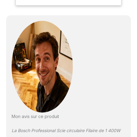
240 mm produit 2: Avec
petite sacoche pour par
ex. la butée angulaire et
un élément de
raccordement produit 2:
Avec bandoulière pour
garder les deux mains
libres produit 2: Y
compris petit sac pour
guide d'angle, pièce de
raccordement, etc
produit 2: Transport
pratique
Mon avis sur ce produit
La Bosch Professional Scie circulaire Filaire de 1 400W