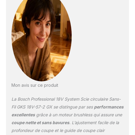
COUPE : Compatible
avec le rail de guidage
transversal et le système
de guidage, se
transforme en scie à
onglet avec FSN X,
design compact pour les
coupes rapprochées, et
coupe jusqu'à 57 mm
avec un biseau de 50°.
FACILE À UTILISER :
Réglage de la profondeur
à une main et levier à
Mon avis sur ce produit
distance pour ouvrir
facilement le capot de
La Bosch Professional 18V System Scie circulaire Sans-
protection inférieur à une
main. IHM : Fonction :
Fil GKS 18V-57-2 GX se distingue par ses
performances
tr/min, fonction Stop
excellentes
grâce à un moteur brushless qui assure une
Control marche/arrêt et
coupe nette et sans bavures
. L’ajustement facile de la
mode éco. État : Contrôle
profondeur de coupe et le guide de coupe clair
de la surchauffe et