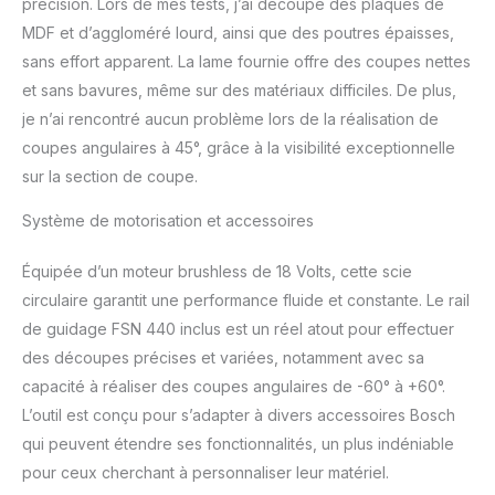
précision. Lors de mes tests, j’ai découpé des plaques de
de guidage, se
MDF et d’aggloméré lourd, ainsi que des poutres épaisses,
transforme en scie à
sans effort apparent. La lame fournie offre des coupes nettes
onglet avec FSN X,
et sans bavures, même sur des matériaux difficiles. De plus,
design compact pour les
coupes rapprochées, et
je n’ai rencontré aucun problème lors de la réalisation de
coupe jusqu'à 57 mm
coupes angulaires à 45°, grâce à la visibilité exceptionnelle
avec un biseau de 50°.
sur la section de coupe.
FACILE À UTILISER :
Réglage de la profondeur
Système de motorisation et accessoires
à une main et levier à
distance pour ouvrir
Équipée d’un moteur brushless de 18 Volts, cette scie
facilement le capot de
protection inférieur à une
circulaire garantit une performance fluide et constante. Le rail
main. IHM : Fonction :
de guidage FSN 440 inclus est un réel atout pour effectuer
tr/min, fonction Stop
des découpes précises et variées, notamment avec sa
Control marche/arrêt et
capacité à réaliser des coupes angulaires de -60° à +60°.
mode éco. État : Contrôle
L’outil est conçu pour s’adapter à divers accessoires Bosch
de la surchauffe et
KickBack Control
qui peuvent étendre ses fonctionnalités, un plus indéniable
CONTENU: GKS 18V-57-2
pour ceux cherchant à personnaliser leur matériel.
GX, butée longitudinale,