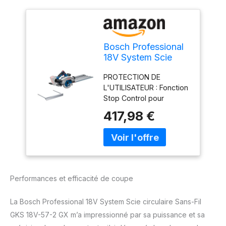
Bosch Professional
18V System Scie
circulaire Sans-Fil
PROTECTION DE
GKS 18V-57-2 GX
L'UTILISATEUR : Fonction
(butée longitudinale,
Stop Control pour
FSN 440, sans
détecter
batterie/chargeur)
417,98 €
automatiquement la fin
de la coupe ; KickBack
Control ; adaptateur Click
& Clean intégré pour
collecteur la poussière ;
éclairage LED pour un
Performances et efficacité de coupe
éclairage et un guidage
optimaux PRÉCISION DE
La Bosch Professional 18V System Scie circulaire Sans-Fil
COUPE : Compatible
avec le rail de guidage
GKS 18V-57-2 GX m’a impressionné par sa puissance et sa
transversal et le système