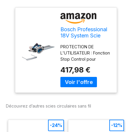
Bosch Professional
18V System Scie
circulaire Sans-Fil
PROTECTION DE
GKS 18V-57-2 GX
L'UTILISATEUR : Fonction
(butée longitudinale,
Stop Control pour
FSN 440, sans
détecter
batterie/chargeur)
417,98 €
automatiquement la fin
de la coupe ; KickBack
Control ; adaptateur Click
& Clean intégré pour
collecteur la poussière ;
éclairage LED pour un
Découvrez d’autres scies circulaires sans fil
éclairage et un guidage
optimaux PRÉCISION DE
COUPE : Compatible
-24%
-12%
avec le rail de guidage