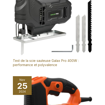
24T/1x lames 40T TCT), guide
parallèle, Toolkit de haute
qualité, 24 mois de support
technique.
Test de la scie sauteuse Galax Pro 400W :
performance et polyvalence
Nov
25
2024