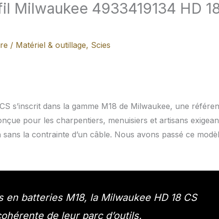
s fil Milwaukee 4933419134 HD 1
ure
/
Matériel & outillage
,
Scies
 CS s’inscrit dans la gamme M18 de Milwaukee, une référe
 Conçue pour les charpentiers, menuisiers et artisans exigean
 sans la contrainte d’un câble. Nous avons passé ce modè
s en batteries M18, la Milwaukee HD 18 CS
ohérente de leur parc d’outils.