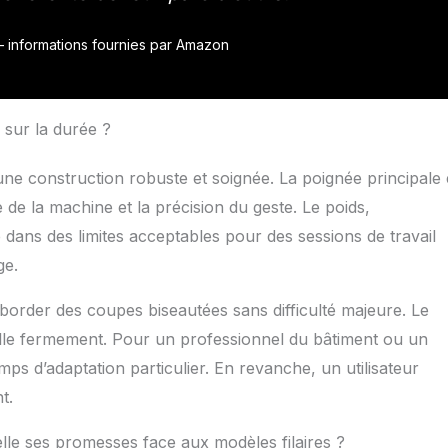
r – informations fournies par Amazon
 sur la durée ?
ne construction robuste et soignée. La poignée principale 
 de la machine et la précision du geste. Le poids,
e dans des limites acceptables pour des sessions de travail
ge.
aborder des coupes biseautées sans difficulté majeure. Le
uille fermement. Pour un professionnel du bâtiment ou un
ps d’adaptation particulier. En revanche, un utilisateur
t.
le ses promesses face aux modèles filaires ?