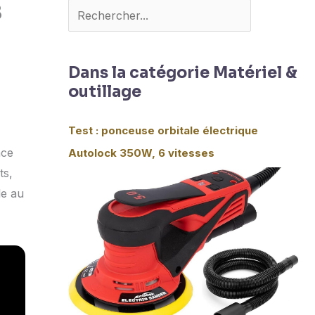
8
Dans la catégorie Matériel &
outillage
Test : ponceuse orbitale électrique
nce
Autolock 350W, 6 vitesses
ts,
le au