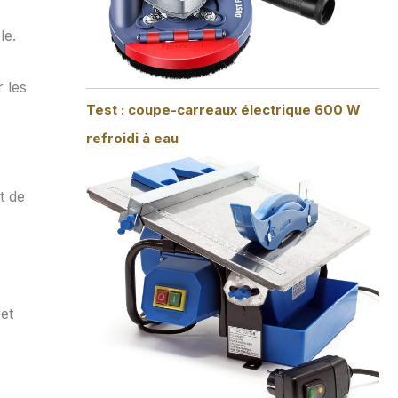
le.
 les
Test : coupe-carreaux électrique 600 W
refroidi à eau
t de
et