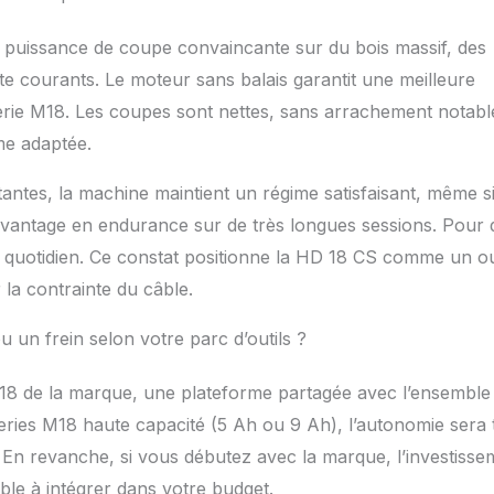
 puissance de coupe convaincante sur du bois massif, des
 courants. Le moteur sans balais garantit une meilleure
tterie M18. Les coupes sont nettes, sans arrachement notabl
ame adaptée.
antes, la machine maintient un régime satisfaisant, même s
 avantage en endurance sur de très longues sessions. Pour 
u quotidien. Ce constat positionne la HD 18 CS comme un ou
 la contrainte du câble.
u un frein selon votre parc d’outils ?
18 de la marque, une plateforme partagée avec l’ensemble
eries M18 haute capacité (5 Ah ou 9 Ah), l’autonomie sera 
e. En revanche, si vous débutez avec la marque, l’investiss
able à intégrer dans votre budget.