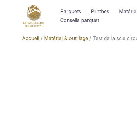
Aller
Parquets
Plinthes
Matériel
au
Conseils parquet
contenu
Accueil
Matériel & outillage
Test de la scie ci