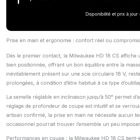
Disponibilité et prix à jou
Prise en main et ergonomie : confort réel ou compromis
Dès le premier contact, la Milwaukee HD 18 CS affiche u
bien positionnée, offrant un bon équilibre entre la masse
inévitablement présent sur une scie circulaire 18 V, rest
prolongées, à condition d’être habitué à ce type d’outilla
La semelle réglable en inclinaison jusqu’à 50° permet d’
réglage de profondeur de coupe est intuitif et se verro
artisan confirmé, la prise en main ne nécessite aucun tem
occasionnel pourrait trouver l’ensemble un peu imposan
Performances en coupe : la Milwaukee HD 18 CS tient-el