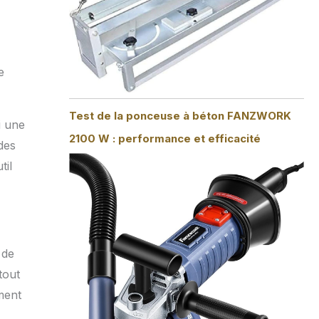
e
Test de la ponceuse à béton FANZWORK
i une
2100 W : performance et efficacité
des
til
 de
tout
ement