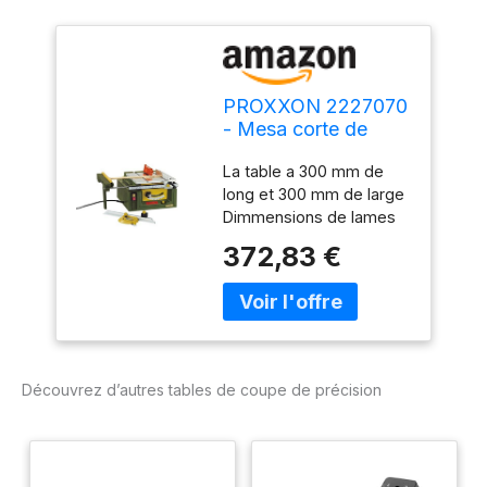
PROXXON 2227070
- Mesa corte de
precisión fet
La table a 300 mm de
long et 300 mm de large
Dimmensions de lames
de scie : 50 à 85 mm
372,83 €
Profondeur de coupe est
de 1 à 22 mm maximal
Guide d'onglet 45°
Puissance : 200 W
Tension de
fonctionnement : 220 à
Découvrez d’autres tables de coupe de précision
240 V/50 Hz