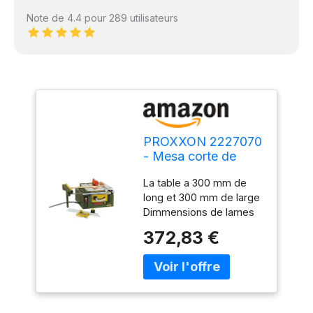
Note de 4.4 pour 289 utilisateurs
PROXXON 2227070
- Mesa corte de
precisión fet
La table a 300 mm de
long et 300 mm de large
Dimmensions de lames
de scie : 50 à 85 mm
372,83 €
Profondeur de coupe est
de 1 à 22 mm maximal
Guide d'onglet 45°
Puissance : 200 W
Tension de