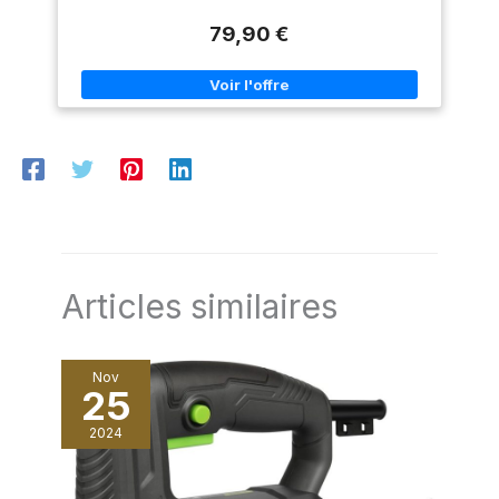
jusqu’à 43 mm à 90° et 22 mm à 45° pour une grande
professionnels et les
polyvalence. Guide en aluminium et guide d'onglet pour des
bricoleurs ambitieux : notre
79,90 €
découpes droites et angulaires précises. Sécurité renforcée
rail de guidage Evolution est
avec interrupteur magnétique, protection transparente et
fabriqué en alliage
pieds en caoutchouc antidérapants.
d'aluminium de haute qualité.
Le guide de scie circulaire de
table à 3 roues est prêt à
l'emploi avec des rails de
guidage U-Slot et T-Slot.
Robuste, légère et conçue
pour une utilisation
professionnelle. 【L'outil idéal
pour le travail du bois
exigeant】 : ce rail de guidage
Evolution est l'assistant
parfait pour un travail précis
du bois. Le traîneau
coulissant pour scie circulaire
Articles similaires
de table est idéal pour les
baguettes en bois, les
placages et les coupes en
série. Votre clé pour un travail
Nov
plus efficace et plus sûr sur la
25
scie à table.
2024