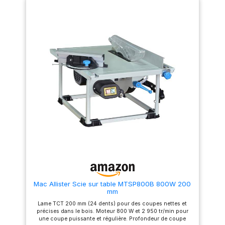
Possibilité d'agrandir la
professionnelle pour les
surface de travail - Traitement
placages, les lattes et les bois
plus facile des grands
étroits. 【SÉCURITÉ ET
matériaux. Fonction
GUIDAGE MAXIMAUX :
d'immersion : la profondeur de
SYSTÈME À 3 ROULEAUX AVEC
coupe peut être ajustée selon
ANTI-RETOUR】 : Le traîneau
les besoins individuels.
coulissant pour scie circulaire
Double système de
de table dispose d'un système
refroidissement à disque
innovant à 3 rouleaux. Ce
pendant le fonctionnement -
design de rail de guidage
Double tuyau d'alimentation
Evolution garantit une avance
en eau vers le disque. Travail
stable et sans à-coups. La
humide : réduction
fonction anti-retour intégrée
significative de la propagation
offre une protection maximale
de la poussière lors de la
lors du travail. 【RÉGLAGE DE
coupe. Pieds de table pliables
MESURE RAPIDE ET FACILE PAR
+ roulettes de transport -
GRAVURE LASER】: Ce guide
Facile à transporter et à
de scie circulaire de table
ranger. Pied de transport
avec 3 rouleaux permet un
supplémentaire - Confortable
ajustement de mesure en
lors du déplacement de
quelques secondes. Les
l'appareil. Butée d'angle -
échelles gravées au laser de
Détermination précise des
manière permanente sur le
angles.
traîneau coulissant pour scie
Mac Allister Scie sur table MTSP800B 800W 200
circulaire de table sont
mm
parfaitement lisibles. Vous
pouvez ainsi réaliser
Lame TCT 200 mm (24 dents) pour des coupes nettes et
facilement des coupes en
précises dans le bois. Moteur 800 W et 2 950 tr/min pour
série identiques. Compatible
une coupe puissante et régulière. Profondeur de coupe
et robuste : pour les