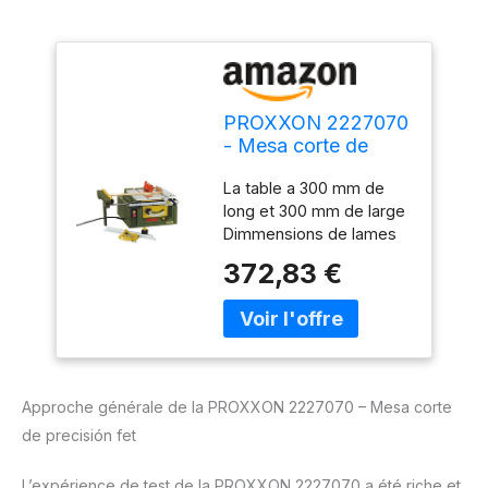
PROXXON 2227070
- Mesa corte de
precisión fet
La table a 300 mm de
long et 300 mm de large
Dimmensions de lames
de scie : 50 à 85 mm
372,83 €
Profondeur de coupe est
de 1 à 22 mm maximal
Guide d'onglet 45°
Puissance : 200 W
Tension de
fonctionnement : 220 à
Approche générale de la PROXXON 2227070 – Mesa corte
240 V/50 Hz
de precisión fet
L’expérience de test de la PROXXON 2227070 a été riche et