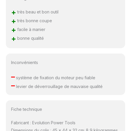
+
très beau et bon outil
+
très bonne coupe
+
facile à manier
+
bonne qualité
Inconvénients
–
système de fixation du moteur peu fiable
–
levier de déverrouillage de mauvaise qualité
Fiche technique
Fabricant : Evolution Power Tools
Dimensions du colis : 45 x 44 x 32 cm; 8,9 kilogrammes