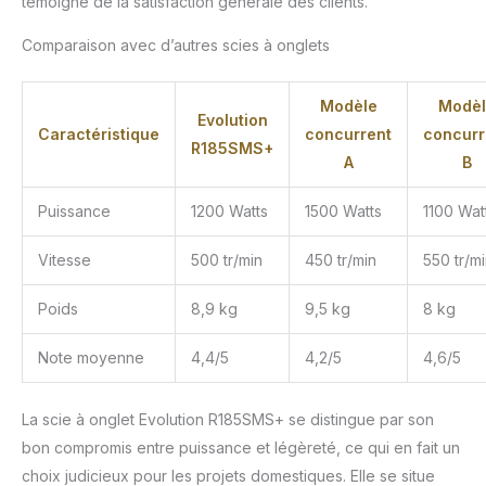
témoigne de la satisfaction générale des clients.
Comparaison avec d’autres scies à onglets
Modèle
Modèl
Evolution
Caractéristique
concurrent
concurr
R185SMS+
A
B
Puissance
1200 Watts
1500 Watts
1100 Wat
Vitesse
500 tr/min
450 tr/min
550 tr/m
Poids
8,9 kg
9,5 kg
8 kg
Note moyenne
4,4/5
4,2/5
4,6/5
La scie à onglet Evolution R185SMS+ se distingue par son
bon compromis entre puissance et légèreté, ce qui en fait un
choix judicieux pour les projets domestiques. Elle se situe