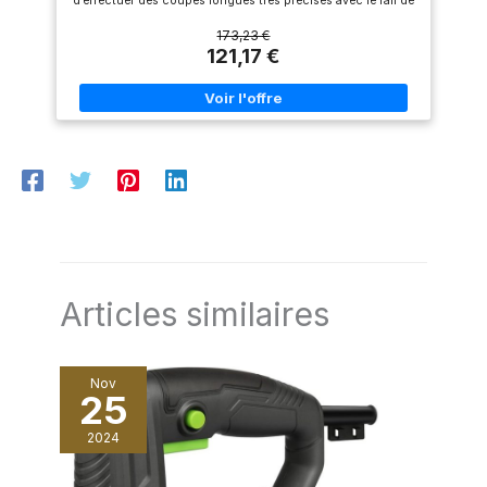
d’effectuer des coupes longues très précises avec le rail de
système de rail de guidage est
guidage fourni Travail propre car 80 % des copeaux sont
disponible séparément Des
récupérés par le boîtier CleanSystem fourni Accepte les
173,23 €
supports en plastique
lames de scie circulaire avec un diamètre nominal de 190
121,17 €
spéciaux permettent un
mm Livré avec : PKS 66 AF, boîtier CleanSystem, guide de
réglage précis du rail de
coupe CutControl, trois éléments de rail de guidage (de 35
guidage
cm chacun), lame Speedline Wood (diamètre 190 mm), butée
parallèle, carton
Articles similaires
Nov
25
2024