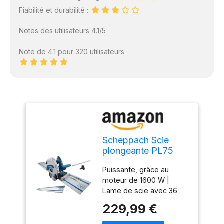
Fiabilité et durabilité :
Notes des utilisateurs 4.1/5
Note de 4.1 pour 320 utilisateurs
Scheppach Scie
plongeante PL75
1600W | Rail de
Puissante, grâce au
guidage de 1400mm
moteur de 1600 W |
Lame de scie avec 36
dents Rail de guidage
229,99 €
pour une plongée
parallèle et un guidage