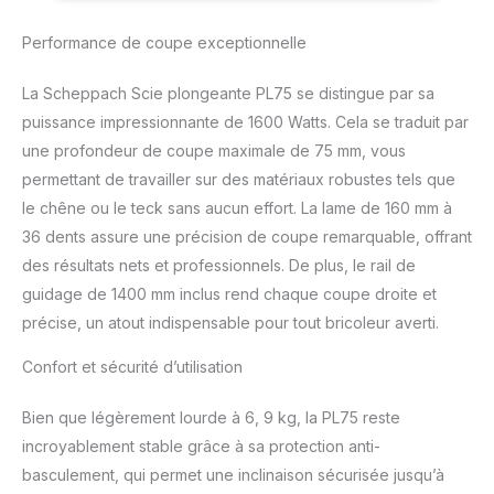
d'arrachement pour les
stratifiés Aspiration
Performance de coupe exceptionnelle
efficace des copeaux
grâce à la protection
La Scheppach Scie plongeante PL75 se distingue par sa
fermée de la lame de
scie Convient pour
puissance impressionnante de 1600 Watts. Cela se traduit par
différents matériaux
une profondeur de coupe maximale de 75 mm, vous
comme le bois massif,
permettant de travailler sur des matériaux robustes tels que
les plans de travail, les
le chêne ou le teck sans aucun effort. La lame de 160 mm à
panneaux MDF revêtus
36 dents assure une précision de coupe remarquable, offrant
sur les deux faces, les
stratifiés, le plastique,
des résultats nets et professionnels. De plus, le rail de
etc. Contenu de la
guidage de 1400 mm inclus rend chaque coupe droite et
livraison : 1 x scie
précise, un atout indispensable pour tout bricoleur averti.
plongeante PL75, 1x rail
de guidage de 1400mm,
Confort et sécurité d’utilisation
1 x protection anti-
basculement, 2 x pinces
Bien que légèrement lourde à 6, 9 kg, la PL75 reste
à vis, 1 x fiche pour rails
de guidage, 1 x sécurité
incroyablement stable grâce à sa protection anti-
anti-recul
basculement, qui permet une inclinaison sécurisée jusqu’à