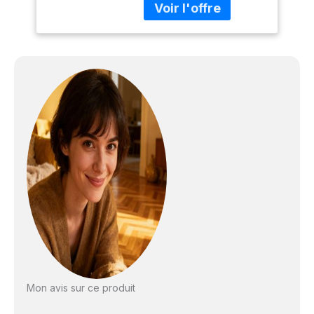
régulier de la scie Coupe
nette avec un minimum
d'arrachement pour les
stratifiés Aspiration
efficace des copeaux
grâce à la protection
fermée de la lame de
scie Convient pour
différents matériaux
comme le bois massif,
les plans de travail, les
panneaux MDF revêtus
sur les deux faces, les
stratifiés, le plastique,
etc. Contenu de la
livraison : 1 x scie
plongeante PL75, 1x rail
de guidage de 1400mm,
1 x protection anti-
Mon avis sur ce produit
basculement, 2 x pinces
à vis, 1 x fiche pour rails