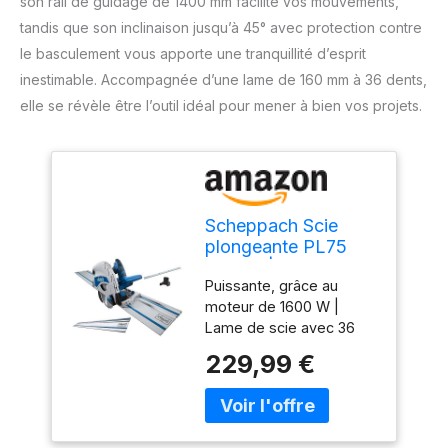
son rail de guidage de 1400 mm facilite vos mouvements,
tandis que son inclinaison jusqu’à 45° avec protection contre
le basculement vous apporte une tranquillité d’esprit
inestimable. Accompagnée d’une lame de 160 mm à 36 dents,
elle se révèle être l’outil idéal pour mener à bien vos projets.
Scheppach Scie
plongeante PL75
1600W | Rail de
Puissante, grâce au
guidage de 1400mm
moteur de 1600 W |
Lame de scie avec 36
dents Rail de guidage
229,99 €
pour une plongée
parallèle et un guidage
régulier de la scie Coupe
nette avec un minimum