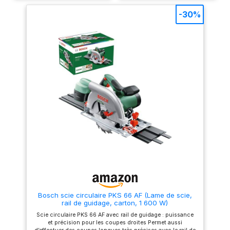
avec une profondeur de
coupe allant jusqu'à 66 mm (à
-30%
90 ° sans rail) Pour des
coupes en angle allant jusqu'à
45 °, des profondeurs allant
jusqu'à 48 mm (sans rail) ne
sont pas non plus un
problème Des coupes nettes
sont également garanties
même lorsque vous travaillez
près des bords La profondeur
de coupe et l'angle
d'inclinaison sont faciles à
régler sans aucun outil
supplémentaire Le verrouillage
de la lame facilite le
changement de la lame de scie
La longueur du câble est
suffisamment longue pour
offrir un rayon de
fonctionnement extrêmement
grand, pouvant aller jusqu'à
quatre mètres Pour les
résultats en ligne droite, vous
disposez de la butée parallèle
Bosch scie circulaire PKS 66 AF (Lame de scie,
La grande poignée est conçue
rail de guidage, carton, 1 600 W)
pour aider à travailler avec la
scie plongeante Einhell à
Scie circulaire PKS 66 AF avec rail de guidage : puissance
effectuer sans se fatiguer
et précision pour les coupes droites Permet aussi
Pour plus de précision, un