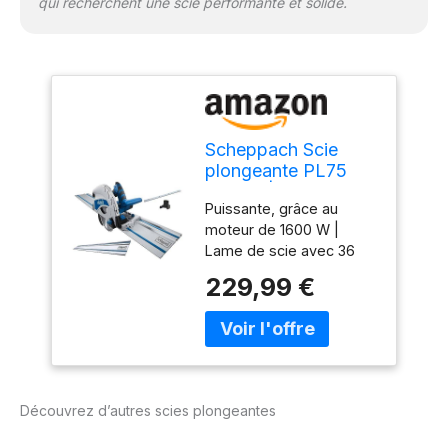
qui recherchent une scie performante et solide.
Scheppach Scie
plongeante PL75
1600W | Rail de
Puissante, grâce au
guidage de 1400mm
moteur de 1600 W |
Lame de scie avec 36
dents Rail de guidage
229,99 €
pour une plongée
parallèle et un guidage
régulier de la scie Coupe
nette avec un minimum
d'arrachement pour les
stratifiés Aspiration
Découvrez d’autres scies plongeantes
efficace des copeaux
grâce à la protection