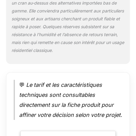
personnaliser avec
un cran au-dessus des alternatives importées bas de
une peinture de
gamme. Elle conviendra particulièrement aux particuliers
finition pour une
soigneux et aux artisans cherchant un produit fiable et
résistance accrue.
rapide à poser. Quelques réserves subsistent sur sa
Matériau durable et
écologique : Conçue
résistance à l’humidité et l’absence de retours terrain,
en MDF de haute
mais rien qui remette en cause son intérêt pour un usage
densité avec
résidentiel classique.
certification PEFC,
garantissant une
gestion durable des
forêts et un produit
de qualité. Surplinthe
💬
Le tarif et les caractéristiques
fabrication française :
Produit fabriqué en
techniques sont consultables
France, gage de
qualité et de respect
directement sur la fiche produit pour
des normes
affiner votre décision selon votre projet.
environnementales
européennes.