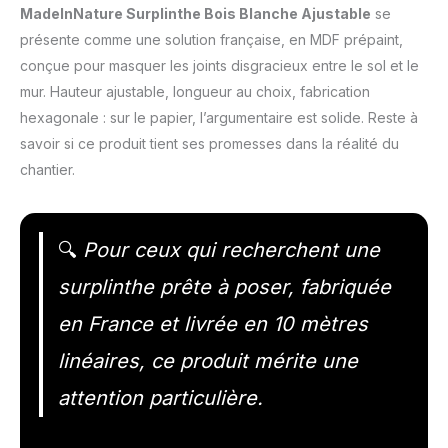
MadeInNature Surplinthe Bois Blanche Ajustable
se
présente comme une solution française, en MDF prépaint,
conçue pour masquer les joints disgracieux entre le sol et le
mur. Hauteur ajustable, longueur au choix, fabrication
hexagonale : sur le papier, l’argumentaire est solide. Reste à
savoir si ce produit tient ses promesses dans la réalité du
chantier.
🔍
Pour ceux qui recherchent une
surplinthe prête à poser, fabriquée
en France et livrée en 10 mètres
linéaires, ce produit mérite une
attention particulière.