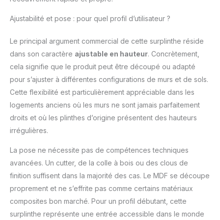
une résistance accrue.
Matériau durable et
Ajustabilité et pose : pour quel profil d’utilisateur ?
écologique : Conçue en
MDF de haute densité
Le principal argument commercial de cette surplinthe réside
avec certification PEFC,
garantissant une
dans son caractère
ajustable en hauteur
. Concrètement,
gestion durable des
cela signifie que le produit peut être découpé ou adapté
forêts et un produit de
pour s’ajuster à différentes configurations de murs et de sols.
qualité. Surplinthe
Cette flexibilité est particulièrement appréciable dans les
fabrication française :
Produit fabriqué en
logements anciens où les murs ne sont jamais parfaitement
France, gage de qualité
droits et où les plinthes d’origine présentent des hauteurs
et de respect des
irrégulières.
normes
environnementales
La pose ne nécessite pas de compétences techniques
européennes.
avancées. Un cutter, de la colle à bois ou des clous de
finition suffisent dans la majorité des cas. Le MDF se découpe
proprement et ne s’effrite pas comme certains matériaux
composites bon marché. Pour un profil débutant, cette
surplinthe représente une entrée accessible dans le monde