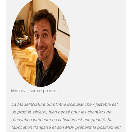
ajustement à
différentes hauteurs
finales (13.1 cm, 10.9
cm, 7.9 cm), s'adapte
parfaitement à vos
anciennes plinthes.
La découpe ce fait
simplement avec un
cutter sur les
emplacements.
Poncé légèrement la
découpe pour une
meilleur finition.
Plinthe de
recouvrement pré-
Mon avis sur ce produit
peinte pour une
finition optimale :
La MadeInNature Surplinthe Bois Blanche Ajustable est
Livrée avec une
un produit sérieux, bien pensé pour les chantiers de
couche de peinture
rénovation intérieure où la finition est une priorité. Sa
blanche, prête à
l'emploi ou à
fabrication française et son MDF prépaint la positionnent