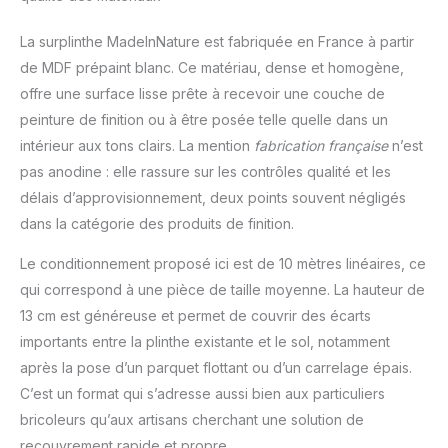
ajustement à
différentes hauteurs
La surplinthe MadeInNature est fabriquée en France à partir
finales (13.1 cm, 10.9 cm,
de MDF prépaint blanc. Ce matériau, dense et homogène,
7.9 cm), s'adapte
parfaitement à vos
offre une surface lisse prête à recevoir une couche de
anciennes plinthes. La
peinture de finition ou à être posée telle quelle dans un
découpe ce fait
intérieur aux tons clairs. La mention
fabrication française
n’est
simplement avec un
pas anodine : elle rassure sur les contrôles qualité et les
cutter sur les
emplacements. Poncé
délais d’approvisionnement, deux points souvent négligés
légèrement la découpe
dans la catégorie des produits de finition.
pour une meilleur
finition. Plinthe de
Le conditionnement proposé ici est de 10 mètres linéaires, ce
recouvrement pré-
qui correspond à une pièce de taille moyenne. La hauteur de
peinte pour une finition
13 cm est généreuse et permet de couvrir des écarts
optimale : Livrée avec
importants entre la plinthe existante et le sol, notamment
une couche de peinture
blanche, prête à
après la pose d’un parquet flottant ou d’un carrelage épais.
l'emploi ou à
C’est un format qui s’adresse aussi bien aux particuliers
personnaliser avec une
bricoleurs qu’aux artisans cherchant une solution de
peinture de finition pour
recouvrement rapide et propre.