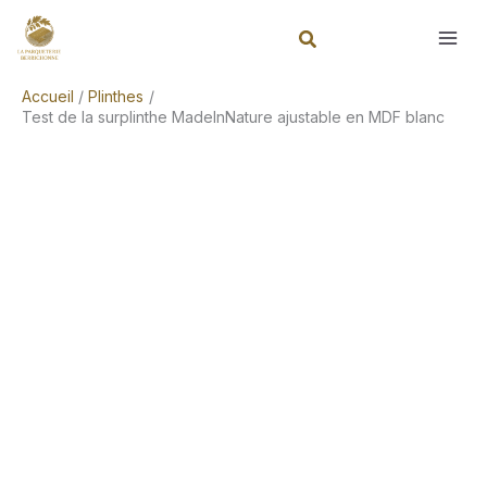
Aller
Rechercher
au
contenu
Accueil
Plinthes
Test de la surplinthe MadeInNature ajustable en MDF blanc