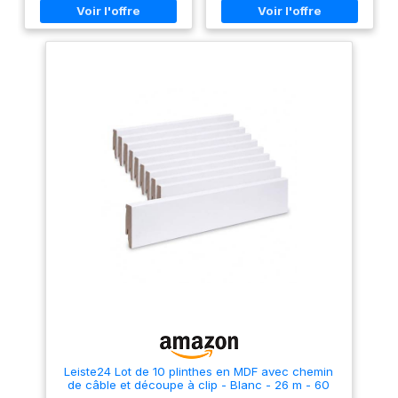
d’anciennes plinthes de
d’anciennes plinthes de
finition pour une
hauteur 12,5cm maximum.
hauteur 12,5cm maximum.
résistance accrue.
Dotée de pré-découpes pour
Dotée de pré-découpes pour
ajustement à différentes
ajustement à différentes
Matériau durable et
hauteurs finales (13.1 cm, 10.9
hauteurs finales (13.1 cm, 10.9
écologique : Conçue
cm, 7.9 cm), s'adapte
cm, 7.9 cm), s'adapte
en MDF de haute
parfaitement à vos anciennes
parfaitement à vos anciennes
plinthes. La découpe ce fait
plinthes. La découpe ce fait
densité avec
simplement avec un cutter sur
simplement avec un cutter sur
certification PEFC,
les emplacements. Poncé
les emplacements. Poncé
légèrement la découpe pour
légèrement la découpe pour
garantissant une
une meilleur finition. Plinthe
une meilleur finition. Plinthe
gestion durable des
de recouvrement pré-peinte
de recouvrement pré-peinte
forêts et un produit
pour une finition optimale :
pour une finition optimale :
Livrée avec une couche de
Livrée avec une couche de
de qualité. Surplinthe
peinture blanche, prête à
peinture blanche, prête à
fabrication française :
l'emploi ou à personnaliser
l'emploi ou à personnaliser
avec une peinture de finition
avec une peinture de finition
Produit fabriqué en
pour une résistance accrue.
pour une résistance accrue.
France, gage de
Matériau durable et
Matériau durable et
qualité et de respect
écologique : Conçue en MDF
écologique : Conçue en MDF
de haute densité avec
de haute densité avec
des normes
certification PEFC,
certification PEFC,
environnementales
garantissant une gestion
garantissant une gestion
durable des forêts et un
durable des forêts et un
européennes.
produit de qualité. Surplinthe
produit de qualité. Surplinthe
fabrication française : Produit
fabrication française : Produit
Leiste24 Lot de 10 plinthes en MDF avec chemin
fabriqué en France, gage de
fabriqué en France, gage de
de câble et découpe à clip - Blanc - 26 m - 60
qualité et de respect des
qualité et de respect des
mm - Pour stratifié, vinyle, parquet et carrelage