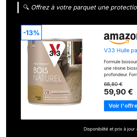
🔍
Offrez à votre parquet une protectio
-13%
V33 Huile pa
Formule biosourc
une résine bios
profondeur. For
Nourrit et respe
68,80 €
contre l'humidit
59,90 €
quotidien Compa
européens (chên
tous parquets d
Application au 
entre 2 couches
l'eau V33, une m
Disponibilité et prix à jou
familiale depui