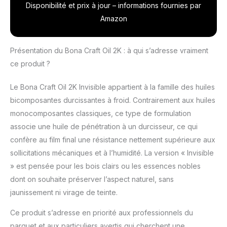
Disponibilité et prix à jour – informations fournies par
être peint avec Bona
Traffic, Bona Traffic HD,
Amazon
Bona Traffic Natural,
antidérapant R10 selon
DIN 51130 (huilé, sans
Présentation du Bona Craft Oil 2K : à qui s’adresse vraiment
surscellage)
ce produit ?
Le Bona Craft Oil 2K Invisible appartient à la famille des huiles
bicomposantes durcissantes à froid. Contrairement aux huiles
monocomposantes classiques, ce type de formulation
associe une huile de pénétration à un durcisseur, ce qui
confère au film final une résistance nettement supérieure aux
sollicitations mécaniques et à l’humidité. La version « Invisible
» est pensée pour les bois clairs ou les essences nobles
dont on souhaite préserver l’aspect naturel, sans
jaunissement ni virage de teinte.
Ce produit s’adresse en priorité aux professionnels du
parquet et aux particuliers avertis qui cherchent une