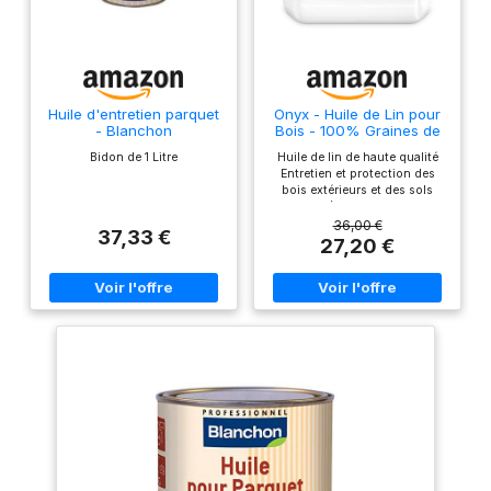
Huile d'entretien parquet
Onyx - Huile de Lin pour
- Blanchon
Bois - 100% Graines de
Lin, Sans Additif - 5L
Bidon de 1 Litre
Huile de lin de haute qualité
Entretien et protection des
bois extérieurs et des sols
poreux (carrelages bruts,
tomettes, tuiles, terres cuites,
36,00 €
37,33 €
dallages…) contre l’humidité
27,20 €
et le gel, convient également
pour redonner de l’éclat aux
bois vernis et entretenir le
linoléum Également efficace
pour assouplir les mastics ou
diluer les peintures à l’huile et
enduits gras Conçue à 100% à
partir de graines de lin
obtenues par première
pression à froid Produit de
fabrication française, Onyx
vous fournit les produits
essentiels pour l’entretien et le
bricolage depuis plus de 90
ans