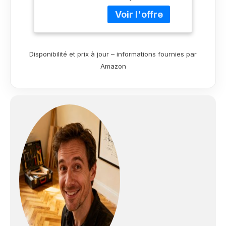
caoutchouc, très
faible odeur et faible
teneur en solvants,
séchage rapide et
facile à utiliser, peut
Disponibilité et prix à jour – informations fournies par
être peint avec Bona
Amazon
Traffic, Bona Traffic
HD, Bona Traffic
Natural, antidérapant
R10 selon DIN 51130
(huilé, sans
surscellage)