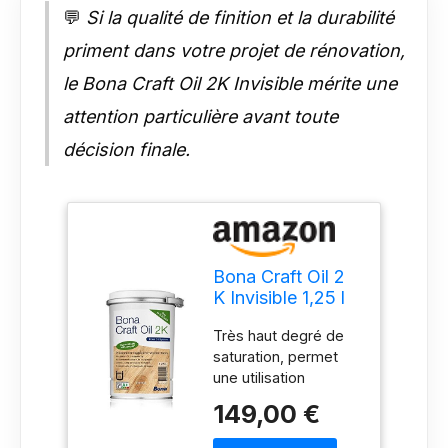
💬
Si la qualité de finition et la durabilité
priment dans votre projet de rénovation,
le Bona Craft Oil 2K Invisible mérite une
attention particulière avant toute
décision finale.
Bona Craft Oil 2
K Invisible 1,25 l
Huile pour sol,
Très haut degré de
parquet
saturation, permet
une utilisation
ergonomique avec un
149,00 €
essuie-glace en
caoutchouc, très