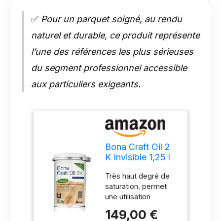
✅
Pour un parquet soigné, au rendu
naturel et durable, ce produit représente
l’une des références les plus sérieuses
du segment professionnel accessible
aux particuliers exigeants.
Bona Craft Oil 2
K Invisible 1,25 l
Huile pour sol,
Très haut degré de
parquet
saturation, permet
une utilisation
ergonomique avec un
149,00 €
essuie-glace en