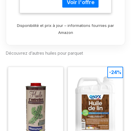
faible odeur et faible
teneur en solvants,
séchage rapide et
facile à utiliser, peut
Disponibilité et prix à jour – informations fournies par
être peint avec Bona
Amazon
Traffic, Bona Traffic
HD, Bona Traffic
Natural, antidérapant
Découvrez d’autres huiles pour parquet
R10 selon DIN 51130
(huilé, sans
surscellage)
-24%