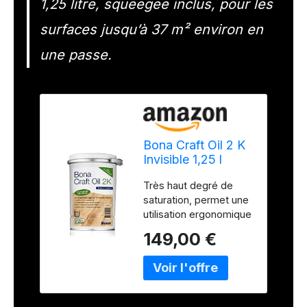
1,25 litre, squeegee inclus, pour les
surfaces jusqu’à 37 m² environ en
une passe.
Bona Craft Oil 2 K
Invisible 1,25 l
Huile pour sol,
Très haut degré de
parquet
saturation, permet une
utilisation ergonomique
avec un essuie-glace
149,00 €
en caoutchouc, très
faible odeur et faible
teneur en solvants,
séchage rapide et
facile à utiliser, peut