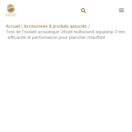
Aller
Rechercher
au
contenu
Accueil
Accessoires & produits associés
Test de l’isolant acoustique Uficell multisound aquastop 3 mm
: efficacité et performance pour plancher chauffant