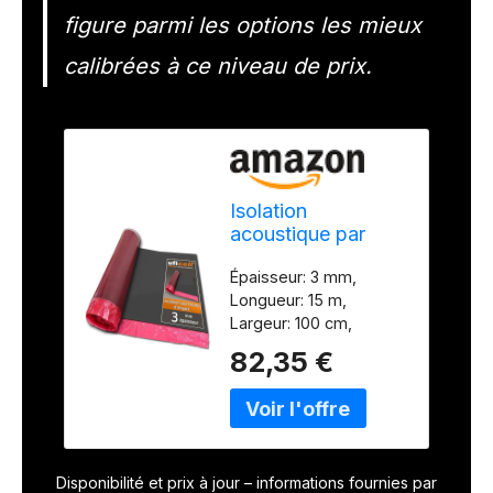
figure parmi les options les mieux
calibrées à ce niveau de prix.
Isolation
acoustique par
impact stratifiée
Épaisseur: 3 mm,
uficell® Multisound
Longueur: 15 m,
Aquastop 3 mm
Largeur: 100 cm,
d'épaisseur avec
Densité: 110-130 kg/m³
film PE/pare-
82,35 €
- Dimensions du
vapeur - TOP pour
rouleau: 15 m²
chauffage au sol
Amélioration de
(épaisseur: 3 mm, 1
l'atténuation des bruits
rouleau | 15 m²)
d'impact: 22 dB(A) /
Disponibilité et prix à jour – informations fournies par
Amélioration de