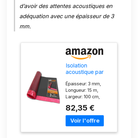
d’avoir des attentes acoustiques en
adéquation avec une épaisseur de 3
mm.
Isolation
acoustique par
impact stratifiée
Épaisseur: 3 mm,
uficell®
Longueur: 15 m,
Multisound
Largeur: 100 cm,
Aquastop 3 mm
Densité: 110-130
d'épaisseur avec
82,35 €
kg/m³ - Dimensions
film PE/pare-
du rouleau: 15 m²
vapeur - TOP
Amélioration de
pour chauffage
l'atténuation des
au sol (épaisseur:
bruits d'impact: 22
3 mm, 1 rouleau |