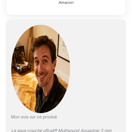
Amazon
bruits de pas: 34 %
Résistance thermique
0,04 m² K/W /
Perméabilité à la
vapeur d'eau > 100 m
Résistance à la
compression > 60
kPa / Résistance à la
compression
permanente > 10 kPa
Idéal pour le
chauffage au sol /
Protection incendie
B2
Mon avis sur ce produit
La sous-couche uficell® Multisound Aquastop 3 mm