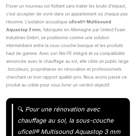
Poser un nouveau sol flottant sans traiter les bruits d’impact,
c’est accepter de vivre dans un appartement où chaque pas
résonne. L’isolation acoustique
uficell® Multisound
Aquastop 3 mm
, fabriquée en Allemagne par United Foam
Industries GmbH, se positionne comme une solution
intermédiaire entre la sous-couche basique et les produits
haut de gamme. Avec son film PE intégré et sa compatibilité
annoncée avec le chauffage au sol, elle cible un public large
: bricoleurs, propriétaires en rénovation et professionnels
cherchant un bon rapport qualité-prix. Nous avons passé ce
produit au crible pour vous livrer un verdict objectif.
🔍
Pour une rénovation avec
chauffage au sol, la sous-couche
uficell® Multisound Aquastop 3 mm