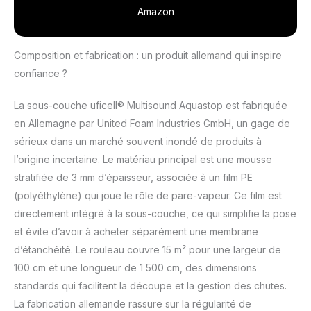
l'atténuation des bruits
Amazon
de pas: 34 %
Résistance thermique
0,04 m² K/W /
Composition et fabrication : un produit allemand qui inspire
Perméabilité à la
confiance ?
vapeur d'eau > 100 m
Résistance à la
La sous-couche uficell® Multisound Aquastop est fabriquée
compression > 60 kPa
en Allemagne par United Foam Industries GmbH, un gage de
/ Résistance à la
compression
sérieux dans un marché souvent inondé de produits à
permanente > 10 kPa
l’origine incertaine. Le matériau principal est une mousse
Idéal pour le chauffage
stratifiée de 3 mm d’épaisseur, associée à un film PE
au sol / Protection
(polyéthylène) qui joue le rôle de pare-vapeur. Ce film est
incendie B2
directement intégré à la sous-couche, ce qui simplifie la pose
et évite d’avoir à acheter séparément une membrane
d’étanchéité. Le rouleau couvre 15 m² pour une largeur de
100 cm et une longueur de 1 500 cm, des dimensions
standards qui facilitent la découpe et la gestion des chutes.
La fabrication allemande rassure sur la régularité de