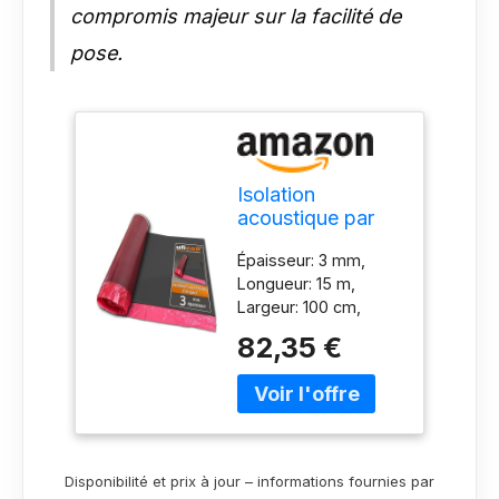
compromis majeur sur la facilité de
pose.
Isolation
acoustique par
impact stratifiée
Épaisseur: 3 mm,
uficell®
Longueur: 15 m,
Multisound
Largeur: 100 cm,
Aquastop 3 mm
Densité: 110-130
d'épaisseur avec
82,35 €
kg/m³ - Dimensions
film PE/pare-
du rouleau: 15 m²
vapeur - TOP
Amélioration de
pour chauffage
l'atténuation des
au sol (épaisseur:
bruits d'impact: 22
3 mm, 1 rouleau |
dB(A) / Amélioration
15 m²)
Disponibilité et prix à jour – informations fournies par
de l'atténuation des