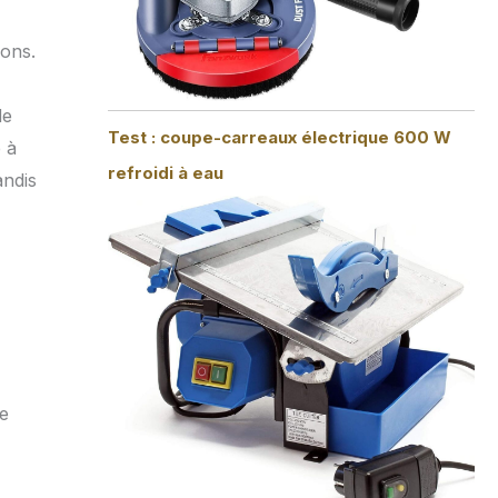
ions.
de
Test : coupe-carreaux électrique 600 W
 à
refroidi à eau
andis
ne