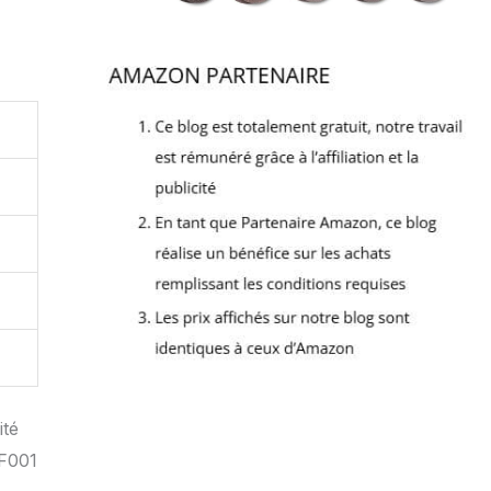
ité
OF001