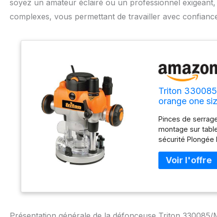
soyez un amateur éclairé ou un professionnel exigeant,
complexes, vous permettant de travailler avec confiance 
Triton 33008
orange one si
Pinces de serrage
montage sur table
sécurité Plongée 
d'extraction des 
vitesse régulée s
micrométrique, po
Présentation générale de la défonceuse Triton 330085