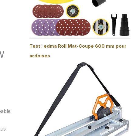
Test : edma Roll Mat-Coupe 600 mm pour
W
ardoises
pable
ous