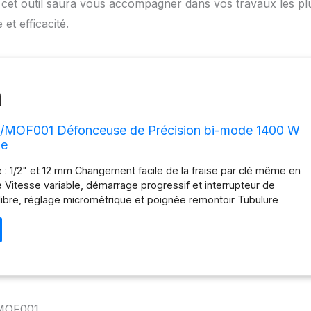
 cet outil saura vous accompagner dans vos travaux les pl
et efficacité.
5/MOF001 Défonceuse de Précision bi-mode 1400 W
ze
 : 1/2" et 12 mm Changement facile de la fraise par clé même en
 Vitesse variable, démarrage progressif et interrupteur de
libre, réglage micrométrique et poignée remontoir Tubulure
poussières Puissance : 1400 W / 2 CV;Vitesse : 8000-21000 min-1
ous charge;Réglage de profondeur : plongée libre, réglage
ignée remontoir;Blocage automatique de l'arbre;Poids : 4,7 kg
/MOF001