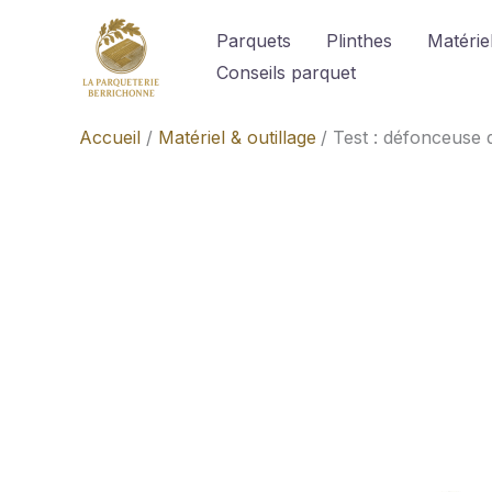
Aller
Parquets
Plinthes
Matériel
au
Conseils parquet
contenu
Accueil
Matériel & outillage
Test : défonceuse