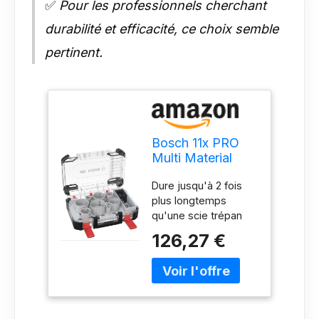
✅
Pour les professionnels cherchant
durabilité et efficacité, ce choix semble
pertinent.
Bosch 11x PRO
Multi Material
Power Change
Dure jusqu'à 2 fois
Plus Hole Saw
plus longtemps
Set - Transparent
qu'une scie trépan
Case (for
HSS M3 standard
Softwood,
126,27 €
Très efficace pour les
Drywall, Ø 25,
électriciens et les
32, 40, 54, 60,
plombiers : Longue
68, 76, 86 mm,
durée de vie À utiliser
Professional
avec le montage
Accessory Rotary