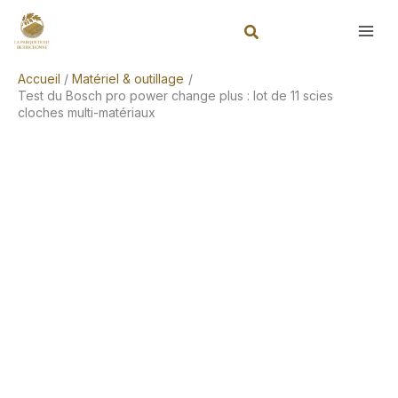
Aller
Rechercher
au
contenu
Accueil
Matériel & outillage
Test du Bosch pro power change plus : lot de 11 scies
cloches multi-matériaux