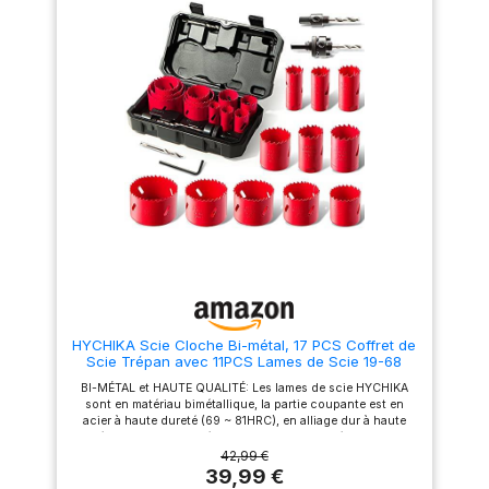
les cloisons sèches, le GFK et
longue durée à montage ultra
les métaux Contenu de la
rapide
livraison : Coffret de scies
trépans PRO Multi Material PC
Plus, 14 pièces
HYCHIKA Scie Cloche Bi-métal, 17 PCS Coffret de
Scie Trépan avec 11PCS Lames de Scie 19-68
mm, Profondeur de Coupe: 40 mm, Parfaite pour
BI-MÉTAL et HAUTE QUALITÉ: Les lames de scie HYCHIKA
Percer Le Bois, Les Panneaux PVC et Le Métal
sont en matériau bimétallique, la partie coupante est en
acier à haute dureté (69 ~ 81HRC), en alliage dur à haute
résistance, 2 mm d'épaisseur.Le produit présente les
avantages de résister à une coupe thermique élevée sans
42,99 €
déformation et une longue durée de vie HAUTE PRÉCISION
39,99 €
et COUPE RAPIDE: Les dents des scies a été optimisée et