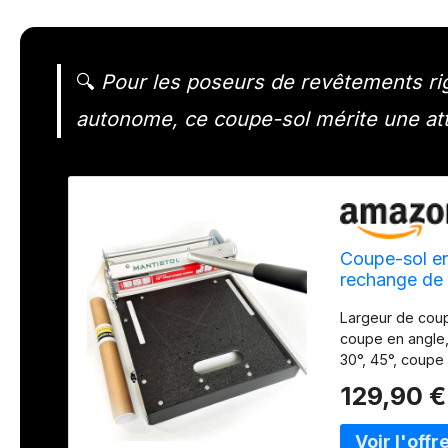
🔍
Pour les poseurs de revêtements rigi
autonome, ce coupe-sol mérite une att
Coupe-sol en
rechange de
jusqu'à 9 mm
Largeur de coup
Aucune mesur
coupe en angle, 
30°, 45°, coupe 
à utiliser et à
129,90 €
revêtement de s
stratifiés et au
d'électricité n