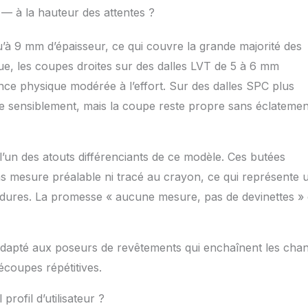
s, et il y en a toujours qui essaient secrètement de couper
 à la hauteur des attentes ?
iés/d'ingénierie Si vous n'avez aucun problème à couper, c'est
avez de la chance, pas qu'il a cette capacité et pas toujours
’à 9 mm d’épaisseur, ce qui couvre la grande majorité des
 Que Dieu le bénisse ! Lorsque vous ne travaillez pas ;
t dans le trou de serrure du panneau latéral pour fixer la
que, les coupes droites sur des dalles LVT de 5 à 6 mm
elle ne fonctionne pas et protège la sécurité des enfants.
ance physique modérée à l’effort. Sur des dalles SPC plus
te sensiblement, mais la coupe reste propre sans éclatemen
t l’un des atouts différenciants de ce modèle. Ces butées
ns mesure préalable ni tracé au crayon, ce qui représente 
bordures. La promesse « aucune mesure, pas de devinettes » 
t adapté aux poseurs de revêtements qui enchaînent les chan
écoupes répétitives.
profil d’utilisateur ?