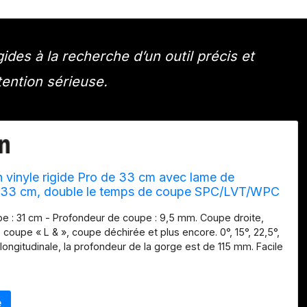
des à la recherche d’un outil précis et
ention sérieuse.
 vinyle rigide Pro de 33 cm avec lame de
 33 cm, double le temps de coupe SPC/LVT/WPC
. Coupes d'angle instantanées 15/22,5/30/45.
e : 31 cm - Profondeur de coupe : 9,5 mm. Coupe droite,
e ! Pas de devinettes
coupe « L & », coupe déchirée et plus encore. 0°, 15°, 22,5°,
longitudinale, la profondeur de la gorge est de 115 mm. Facile
 transporter. Conçu pour couper LVP, WPC, SPC, LVT, VCT, PVC,
ol en planches de vinyle. Ne peut pas couper les sols
tres bois d'ingénierie. Pas de poussière, pas de bruit, pas
écessaire, découpe facile et professionnelle des planchers en