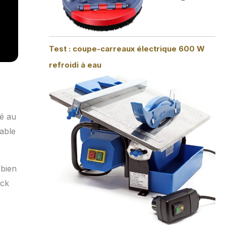
Test : coupe-carreaux électrique 600 W
refroidi à eau
té au
able
 bien
ack