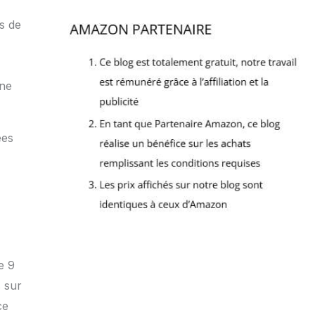
s de
une
ées
e 9
s sur
ce