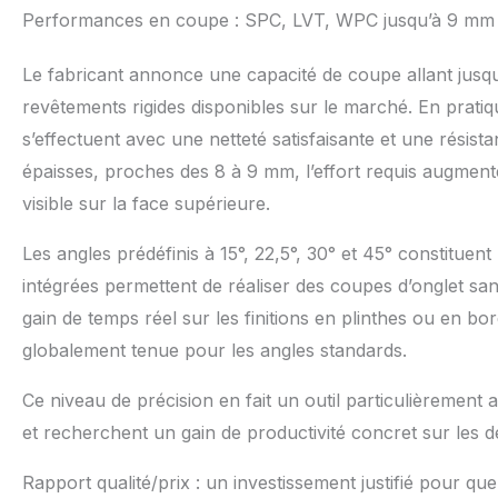
de toutes sorte
Performances en coupe : SPC, LVT, WPC jusqu’à 9 mm —
les sols stratif
juste que vous 
Le fabricant annonce une capacité de coupe allant jusqu
aussi chanceux!
insérez le loque
revêtements rigides disponibles sur le marché. En prati
caméra afin qu'
s’effectuent avec une netteté satisfaisante et une résist
épaisses, proches des 8 à 9 mm, l’effort requis augmen
visible sur la face supérieure.
Les angles prédéfinis à 15°, 22,5°, 30° et 45° constituen
intégrées permettent de réaliser des coupes d’onglet sa
gain de temps réel sur les finitions en plinthes ou en 
globalement tenue pour les angles standards.
Ce niveau de précision en fait un outil particulièremen
et recherchent un gain de productivité concret sur les d
Rapport qualité/prix : un investissement justifié pour quel 