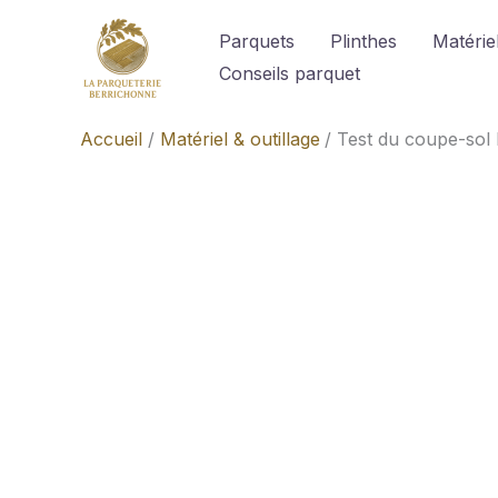
Aller
Parquets
Plinthes
Matériel
au
Conseils parquet
contenu
Accueil
Matériel & outillage
Test du coupe-sol P