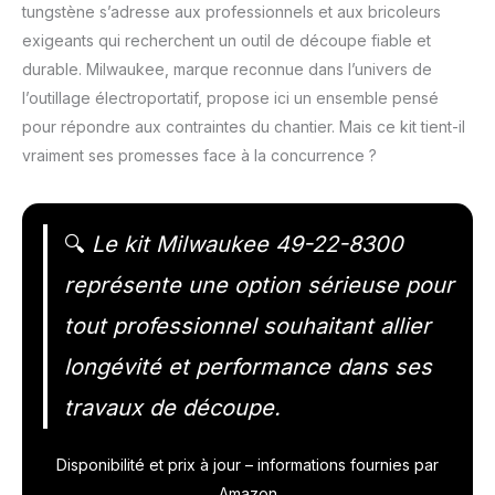
tungstène s’adresse aux professionnels et aux bricoleurs
exigeants qui recherchent un outil de découpe fiable et
durable. Milwaukee, marque reconnue dans l’univers de
l’outillage électroportatif, propose ici un ensemble pensé
pour répondre aux contraintes du chantier. Mais ce kit tient-il
vraiment ses promesses face à la concurrence ?
🔍
Le kit Milwaukee 49-22-8300
représente une option sérieuse pour
tout professionnel souhaitant allier
longévité et performance dans ses
travaux de découpe.
Disponibilité et prix à jour – informations fournies par
Amazon