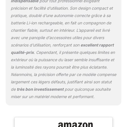
indispensable
pour tout professionnel exigeant
luminosité. Durée
précision et facilité d’utilisation. Son design compact et
d'utilisation : 6 à 37
pratique, doublé d’une autonomie correcte grâce à sa
heures (en fonction de la
luminosité). Tout en un : 1
batterie Li-ion rechargeable, en fait un compagnon de
x support mural
chantier fiable, surtout en intérieur. L’appareil est livré
magnétique ; 1 x plaque
avec une panoplie d’accessoires utiles pour divers
de fer ; 1 x élévateur ; 1 x
scénarios d’utilisation, renforçant son
excellent rapport
base réglable à 360° ; 1 x
clip pour fenêtre ; 1 x
qualité-prix
. Cependant, il présente quelques limites en
fiche d'adaptation filetée.
extérieur où la puissance du laser semble insuffisante et
Gamme complète
la luminosité des rayons pourrait être plus éclatante.
d'accessoires, au moins
Néanmoins, la précision offerte par ce modèle compense
6 méthodes d'installation
3 modes : autonivelage :
largement ces légers défauts, justifiant ainsi son statut
nivellement automatique
de
très bon investissement
pour quiconque souhaite
à ±3,5° ; manuel :
miser sur un matériel moderne et performant.
fonctionnement à angle
fixe ; mode impulsion :
prolonge la distance de
travail du lazer niveaux
de 20 à 40 mètres.