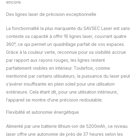
encore.
« H »/« V » et maintenez-
les enfoncées pour
Des lignes laser de précision exceptionnelle
augmenter/diminuer
progressivement la
La fonctionnalité la plus marquante du SAVSEC Laser est sans
luminosité. Durée
conteste sa capacité à offrir 16 lignes laser, couvrant quatre
d'utilisation : 6 à 37
heures (en fonction de la
360°, ce qui permet un quadrillage parfait de vos espaces.
luminosité). Tout en un : 1
Grâce à la couleur verte, reconnue pour sa visibilité accrue
x support mural
par rapport aux rayons rouges, les lignes restent
magnétique ; 1 x plaque
parfaitement visibles en intérieur. Toutefois, comme
de fer ; 1 x élévateur ; 1 x
base réglable à 360° ; 1 x
mentionné par certains utilisateurs, la puissance du laser peut
clip pour fenêtre ; 1 x
s’avérer insuffisante en plein soleil pour une utilisation
fiche d'adaptation filetée.
extérieure. Cela étant dit, pour une utilisation intérieure,
Gamme complète
l’appareil se montre d’une précision redoutable.
d'accessoires, au moins
6 méthodes d'installation
Flexibilité et autonomie énergétique
3 modes : autonivelage :
nivellement automatique
Alimenté par une batterie lithium-ion de 5200mAh, ce niveau
à ±3,5° ; manuel :
fonctionnement à angle
laser offre une autonomie de près de 37 heures selon les