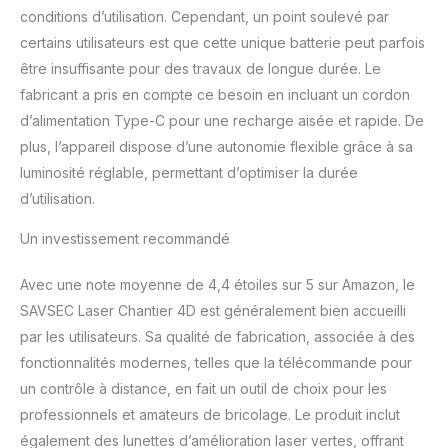
fixe ; mode impulsion :
conditions d’utilisation. Cependant, un point soulevé par
prolonge la distance de
certains utilisateurs est que cette unique batterie peut parfois
travail du lazer niveaux
être insuffisante pour des travaux de longue durée. Le
de 20 à 40 mètres.
Qualité fiable + 2 ans de
fabricant a pris en compte ce besoin en incluant un cordon
service après-vente :
d’alimentation Type-C pour une recharge aisée et rapide. De
indice de protection IP54
plus, l’appareil dispose d’une autonomie flexible grâce à sa
contre la poussière et
luminosité réglable, permettant d’optimiser la durée
l'eau, boîtier antichoc
d’utilisation.
durable de haute qualité
avec une protection
Un investissement recommandé
contre les chocs de 1,2
mètre, idéal pour les
travaux de construction.
Avec une note moyenne de 4,4 étoiles sur 5 sur Amazon, le
SAVSEC Laser Chantier 4D est généralement bien accueilli
par les utilisateurs. Sa qualité de fabrication, associée à des
fonctionnalités modernes, telles que la télécommande pour
un contrôle à distance, en fait un outil de choix pour les
professionnels et amateurs de bricolage. Le produit inclut
également des lunettes d’amélioration laser vertes, offrant