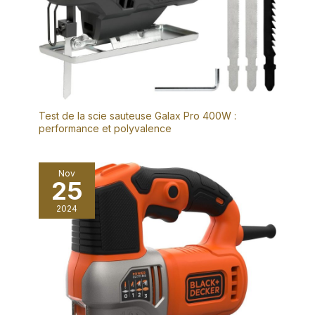
1x plaque cible verte, 1x
1x plaque cible verte, 1x
support mural, 1x plateforme
support mural, 1x plateforme
de levage, 2x batteries
de levage, 2x batteries
2500mAH，1x Trépied，1x
2500mAH.
Tunettes.
Test de la scie sauteuse Galax Pro 400W :
performance et polyvalence
Nov
25
2024