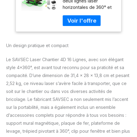
deux lignes laser
Lignes Laser, Lazer
horizontales de 360° et
Niveaux 360
deux lignes laser
Autonivelant,
verticales de 360° à
Luminosité Réglable,
l'aide d'une
Télécommande,
télécommande ou d'un
Batterie
panneau de commande.
Rechargeable
Un design pratique et compact
Réversible et très
lumineux pour les travaux
au sol, au plafond et sur
Le SAVSEC Laser Chantier 4D 16 Lignes, avec son élégant
les murs. Grande
style 4×360°, est avant tout reconnu pour sa praticité et sa
luminosité et précision :
compacité. D’une dimension de 31,4 x 28 x 13,8 cm et pesant
grâce à la diode
2,52 kg, ce niveau laser s’avère facile à transporter, que ce
lumineuse verte, la
visibilité du niveau laser
soit sur le chantier ou dans vos diverses activités de
360 autonivelant est
bricolage. Le fabricant SAVSEC a non seulement mis l’accent
quatre fois supérieure à
sur la portabilité, mais a également inclus un ensemble
celle d'un laser rouge.
d’accessoires complets pour répondre à tous vos besoins :
Précision de ±3 mm dans
un rayon de 10 mètres.
support mural magnétique, plaque de fer, plateforme de
Luminosité réglable :
levage, trépied pivotant à 360°, clip pour fenêtre et bien plus
appuyez sur les touches