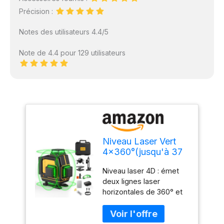
Précision :
Notes des utilisateurs 4.4/5
Note de 4.4 pour 129 utilisateurs
Niveau Laser Vert
4x360°(jusqu'à 37
h), SAVSEC Laser
Niveau laser 4D : émet
Chantier 4D 16
deux lignes laser
Lignes Laser, Lazer
horizontales de 360° et
Niveaux 360
deux lignes laser
Autonivelant,
verticales de 360° à
Luminosité Réglable,
l'aide d'une