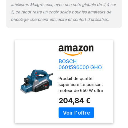
améliorer. Malgré cela, avec une note globale de 4,4 sur
5, ce rabot reste un choix solide pour les amateurs de
bricolage cherchant efficacité et confort d’utilisation.
BOSCH
0601596000 GHO
6500 Rabot 650 W
Produit de qualité
supérieure Le puissant
moteur de 650 W offre
une vitesse de
204,84 €
planification rapide
Nouvelle conception du
réglage de la profondeur
de coupe maximale de
2,6 mm Flux d'air