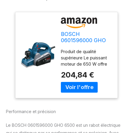
BOSCH
0601596000 GHO
6500 Rabot 650 W
Produit de qualité
supérieure Le puissant
moteur de 650 W offre
une vitesse de
204,84 €
planification rapide
Nouvelle conception du
réglage de la profondeur
de coupe maximale de
2,6 mm Flux d'air
optimisé pour l'éjection
Performance et précision
des copeaux de bois
Le BOSCH 0601596000 GHO 6500 est un rabot électrique
qui se distingue par sa performance et sa précision. Avec