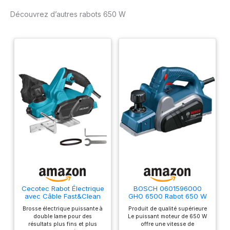
optimisé pour l'éjection
Découvrez d’autres rabots 650 W
des copeaux de bois
Cecotec Rabot Électrique
BOSCH 0601596000
avec Câble Fast&Clean
GHO 6500 Rabot 650 W
3000 Agile. 650 W, 16
Brosse électrique puissante à
Produit de qualité supérieure
800 tr/min, Profondeur 2
double lame pour des
Le puissant moteur de 650 W
mm, Largeur 82 mm,
résultats plus fins et plus
offre une vitesse de
Doubles Lames