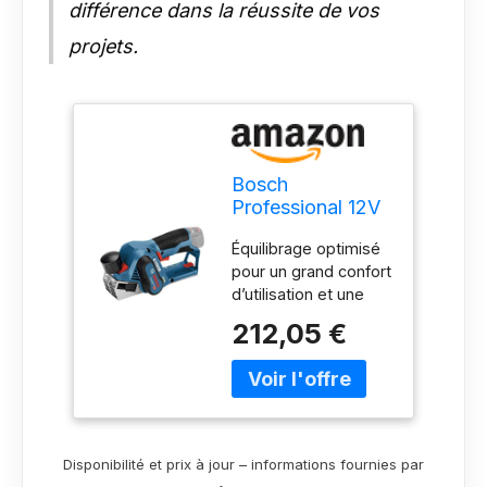
différence dans la réussite de vos
projets.
Bosch
Professional 12V
System rabot
Équilibrage optimisé
sans-fil GHO
pour un grand confort
12V-20 (largeur
d’utiIisation et une
de rabotage maxi
prise en main
: 56 mm)
212,05 €
ergonomique Grande
compacité grâce au
moteur sans charbon
et au système 12 V
Liberté du sans-fil
pour une utilisation
Disponibilité et prix à jour – informations fournies par
optimale dans toutes