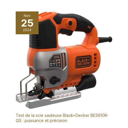
utilisée avec des batteries
Maa-kita. Très pratique pour
les familles qui possèdent déjà
Nov
des batteries Maa-kita. 💡
25
Remarque : les batteries
fournies ne sont pas
compatibles avec d'autres
2024
machines !!!
Test de la scie sauteuse Black+Decker BES610K-
QS : puissance et précision