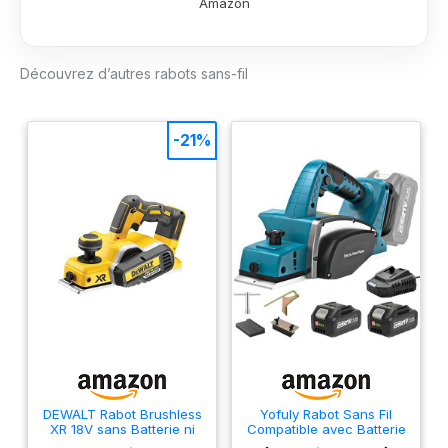
Amazon
les positions de
travail Professional
12V System.
Découvrez d’autres rabots sans-fil
Puissance compacte.
Liberté totale. Toutes
les batteries sont
compatibles avec les
-21%
outils Bosch
Professional
nouveaux et
existants dans la
même classe de
tension. Livré avec :
GHO 12V-20, 1 fer de
rabot, clé plate
DEWALT Rabot Brushless
Yofuly Rabot Sans Fil
XR 18V sans Batterie ni
Compatible avec Batterie
Chargeur, DCP580N-XJ
Makita 18V, 15000tr/min,