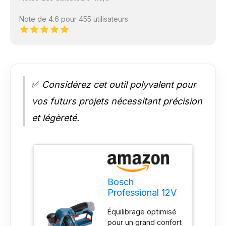
Note de 4.6 pour 455 utilisateurs
✅
Considérez cet outil polyvalent pour
vos futurs projets nécessitant précision
et légèreté.
Bosch
Professional 12V
System rabot
Équilibrage optimisé
sans-fil GHO
pour un grand confort
12V-20 (largeur