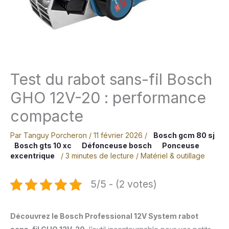
Test du rabot sans-fil Bosch
GHO 12V-20 : performance
compacte
Par
Tanguy Porcheron
/
11 février 2026
/
Bosch gcm 80 sj
Bosch gts 10 xc
Défonceuse bosch
Ponceuse
excentrique
/
3 minutes de lecture
/
Matériel & outillage
5/5 - (2 votes)
Découvrez le Bosch Professional 12V System rabot