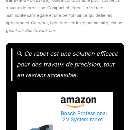
sans-fil GHO 12V-20
, l’outil incontournable pour vos petits
travaux de précision. Compact et léger, il offre une
maniabilité sans égale et une performance qui défie les
apparences. Ce rabot, bien que modeste par sa taille, est un
géant sur des travaux fins
.
🔍
Ce rabot est une solution efficace
pour des travaux de précision, tout
en restant accessible.
Bosch Professional
12V System rabot
sans-fil GHO 12V-