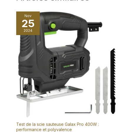
parfaitement lisses.
【Utilisation Confortable】
Cette degauchisseuse a bois a
Nov
été conçue pour offrir confort
25
et stabilité et réduire la fatigue
lors de longues sessions de
travail. Le système de sécurité
2024
à double interrupteur
empêche tout démarrage
accidentel, car il faut appuyer
à la fois sur le déclencheur de
puissance et sur le bouton de
sécurité. La sortie de
poussière améliorée et
agrandie assure une
évacuation plus rapide et plus
fluide des copeaux et
empêche les obstructions lors
du rabotage continu.
【Contenu de la Livraison】Le
paquet comprend : 1×
raboteuse électrique à main,
2× batteries 4,0 Ah, 1×
chargeur, 1× guide latéral, 1×
clé en T, 1× dispositif
d'affûtage, 1× support pour le
montage des lames, 1× mode
d'emploi et 1× mallette de
Test de la scie sauteuse Galax Pro 400W :
transport en plastique. Notre
performance et polyvalence
machine peut également être