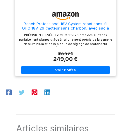
de batterie ou subir de temps
d'arrêt. 【Réglage Précis de la
Profondeur】Réglez la
profondeur de coupe avec
une précision de 0,01 mm
Bosch Professional 18V System rabot sans-fil
entre 0 et 2 mm. La largeur de
GHO 18V-26 (moteur sans charbon, avec sac à
coupe de 82 mm couvre une
poussière, butée parallèle, 1 fer réversible Wood
plus grande surface à chaque
PRÉCISION ÉLEVÉE : Le GHO 18V-26 crée des surfaces
Razor, L-BOXX)
passage et vous aide à obtenir
parfaitement planes grâce à l’alignement précis de la semelle
un enlèvement de matière
en aluminium et de la plaque de réglage de profondeur
propre, uniforme et précis sur
GRANDE MANIABILITÉ ET GRAND CONFORT : Grâce au
tous les types de bois avec
double éjecteur des copeaux (côté gauche et côté droite), il
255,89 €
cette raboteuse
est possible de raccorder le tuyau d’aspirateur ou d’éjecter
249,00 €
dégauchisseuse. 【Rabotage
les copeaux des deux côtés TÊTE A FER UNIQUE : Pour une
en Douceur et Chanfreinage
grande autonomie de batterie et un changement de fer
Précis】Cette raboteuse bois
facile avec le nouveau fer Wood Razor permettant de réaliser
est équipée d'une plaque de
3 fois plus de coupes qu’avec le fer utilisé jusqu’ici
base en aluminium finement
RÉGULATION DE VITESSE ÉLECTRONIQUE : Une constante
usinée qui assure un
électronique maintient la vitesse de rotation constante
fonctionnement extrêmement
quelle que soit la charge Livré avec : GHO 18V-26, sac à
silencieux, une grande
poussière, butée parallèle, 1 fer Wood Razor, L-BOXX 238
stabilité et une grande
précision pendant l'utilisation.
Grâce aux rainures de
chanfreinage intégrées, vous
pouvez facilement couper et
façonner les bords des
planches et obtenir des
résultats de chanfreinage
Articles similaires
propres, réguliers et