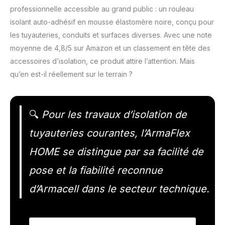
professionnelle accessible au grand public : un rouleau
isolant auto-adhésif en mousse élastomère noire, conçu pour
les tuyauteries, conduits et surfaces diverses. Avec une note
moyenne de 4,8/5 sur Amazon et un classement en tête des
accessoires d’isolation, ce produit attire l’attention. Mais
qu’en est-il réellement sur le terrain ?
🔍
Pour les travaux d’isolation de
tuyauteries courantes, l’ArmaFlex
HOME se distingue par sa facilité de
pose et la fiabilité reconnue
d’Armacell dans le secteur technique.