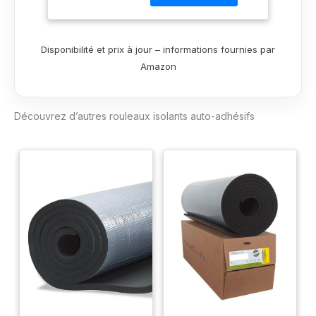
des bruits
indésirables pour un
climat plus agréable.
Disponibilité et prix à jour – informations fournies par
Protection contre les
Amazon
chocs sur les bords
et les surfaces.
Protection
Découvrez d’autres rouleaux isolants auto-adhésifs
antimicrobienne
contre la croissance
bactérienne et
fongique grâce à
Microban 2323232023
Pas d'affaissement,
pas de perte
d'isolation. Formule à
faible odeur
spécialement pour
une utilisation en
intérieur