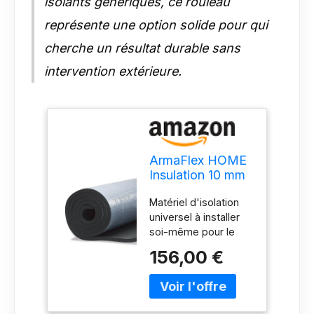
isolants génériques, ce rouleau
représente une option solide pour qui
cherche un résultat durable sans
intervention extérieure.
ArmaFlex HOME
Insulation 10 mm
x 10 m² Rouleau
Matériel d'isolation
isolant auto-
universel à installer
adhésif noir
soi-même pour le
bricolage et les
156,00 €
loisirs. Réduction des
courants d'air, des
ponts thermiques et
des bruits