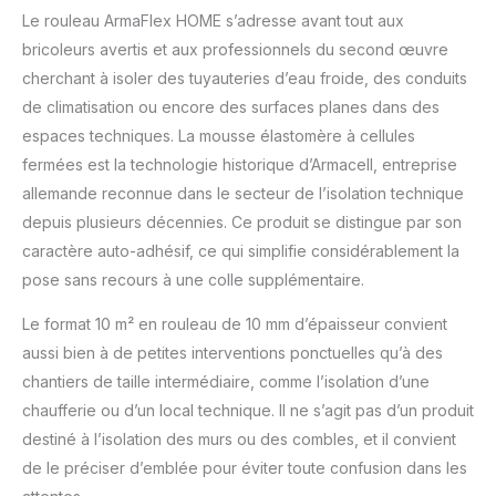
Microban 2323232023
Le rouleau ArmaFlex HOME s’adresse avant tout aux
Pas d'affaissement,
bricoleurs avertis et aux professionnels du second œuvre
pas de perte
d'isolation. Formule à
cherchant à isoler des tuyauteries d’eau froide, des conduits
faible odeur
de climatisation ou encore des surfaces planes dans des
spécialement pour une
espaces techniques. La mousse élastomère à cellules
utilisation en intérieur
fermées est la technologie historique d’Armacell, entreprise
allemande reconnue dans le secteur de l’isolation technique
depuis plusieurs décennies. Ce produit se distingue par son
caractère auto-adhésif, ce qui simplifie considérablement la
pose sans recours à une colle supplémentaire.
Le format 10 m² en rouleau de 10 mm d’épaisseur convient
aussi bien à de petites interventions ponctuelles qu’à des
chantiers de taille intermédiaire, comme l’isolation d’une
chaufferie ou d’un local technique. Il ne s’agit pas d’un produit
destiné à l’isolation des murs ou des combles, et il convient
de le préciser d’emblée pour éviter toute confusion dans les