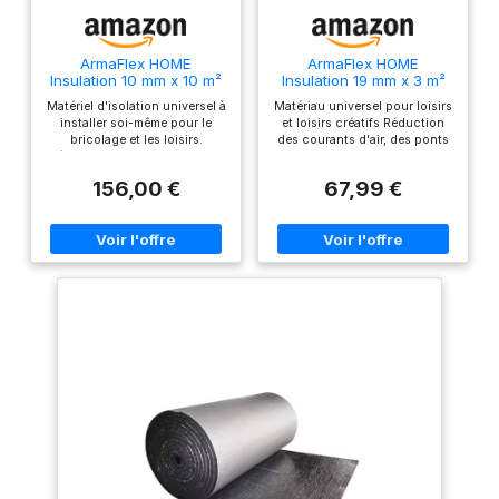
ArmaFlex HOME
ArmaFlex HOME
Insulation 10 mm x 10 m²
Insulation 19 mm x 3 m²
Rouleau isolant auto-
Rouleau isolant auto-
Matériel d'isolation universel à
Matériau universel pour loisirs
adhésif noir
adhésif
installer soi-même pour le
et loisirs créatifs Réduction
bricolage et les loisirs.
des courants d'air, des ponts
Réduction des courants d'air,
thermiques et des bruits
des ponts thermiques et des
indésirables pour un climat
156,00 €
67,99 €
bruits indésirables pour un
plus confortable Protection
climat plus agréable.
antichoc sur les bords et les
Protection contre les chocs
surfaces Protection
sur les bords et les surfaces.
antimicrobienne contre la
Protection antimicrobienne
croissance bactérienne et
contre la croissance
fongique par Microban Pas
bactérienne et fongique grâce
d'humidité, pas de perte
à Microban 2323232023 Pas
d'isolation. Formule réduite
d'affaissement, pas de perte
aux odeurs spécialement pour
d'isolation. Formule à faible
les applications intérieures
odeur spécialement pour une
utilisation en intérieur