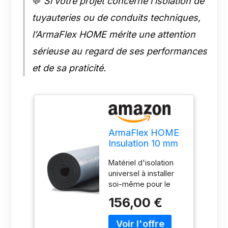
💬
Si votre projet concerne l’isolation de
tuyauteries ou de conduits techniques,
l’ArmaFlex HOME mérite une attention
sérieuse au regard de ses performances
et de sa praticité.
ArmaFlex HOME
Insulation 10 mm
x 10 m² Rouleau
Matériel d'isolation
isolant auto-
universel à installer
adhésif noir
soi-même pour le
bricolage et les
156,00 €
loisirs. Réduction des
courants d'air, des
ponts thermiques et