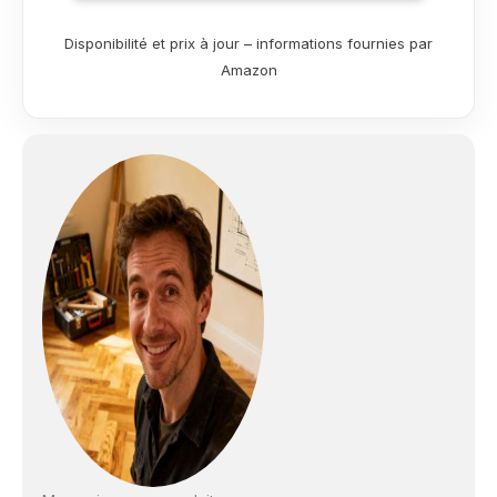
indésirables pour un
climat plus agréable.
Disponibilité et prix à jour – informations fournies par
Protection contre les
Amazon
chocs sur les bords
et les surfaces.
Protection
antimicrobienne
contre la croissance
bactérienne et
fongique grâce à
Microban 2323232023
Pas d'affaissement,
pas de perte
d'isolation. Formule à
faible odeur
spécialement pour
une utilisation en
intérieur